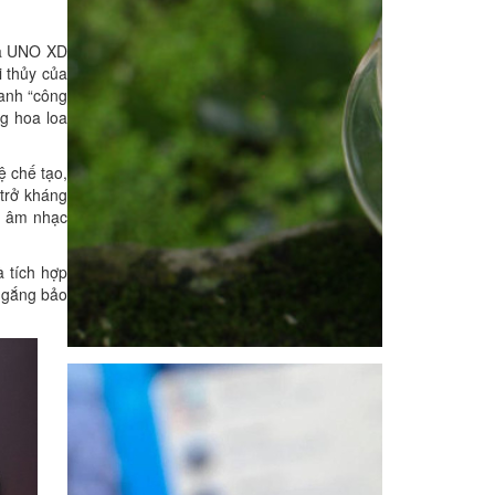
ủa UNO XD
i thủy của
danh “công
g hoa loa
ệ chế tạo,
trở kháng
o âm nhạc
 tích hợp
ố gắng bảo