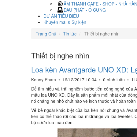
ÂM THANH CAFE - SHOP - NHÀ HÀ
ĐẦU PHÁT - Ổ CỨNG
DỰ ÁN TIÊU BIỂU
Khuyến mãi & Sự kiện
Trang Chủ
Tin tức
Thiết bị nghe nhìn
Thiết bị nghe nhìn
Loa kèn Avantgarde UNO XD: L
Kenny Phạm
•
16/12/2017 10:04
•
0 bình luận
•
11
Để tìm hiểu và trải nghiệm bước tiến công nghệ của 
mẫu loa UNO XD. Đây là sản phẩm mới nhất của dòng U
nó chẳng hề nhỏ chút nào về kích thước và hoàn toàn
Vẻ bề ngoài khác biệt của loa kèn nói chung và Ava
kèn có thể tháo rời cho loa midrange và loa tweeter. 
bộ sườn loa màu đen.