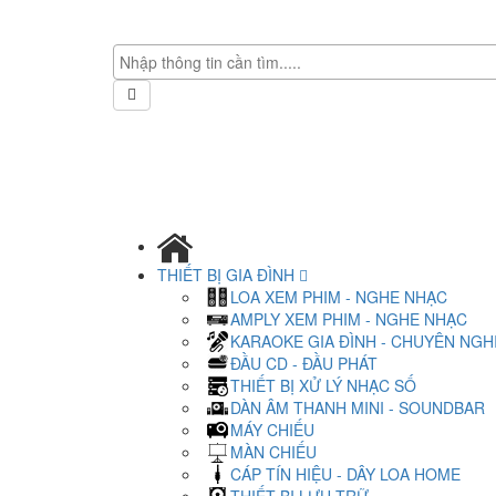
THIẾT BỊ GIA ĐÌNH
LOA XEM PHIM - NGHE NHẠC
AMPLY XEM PHIM - NGHE NHẠC
KARAOKE GIA ĐÌNH - CHUYÊN NGH
ĐẦU CD - ĐẦU PHÁT
THIẾT BỊ XỬ LÝ NHẠC SỐ
DÀN ÂM THANH MINI - SOUNDBAR
MÁY CHIẾU
MÀN CHIẾU
CÁP TÍN HIỆU - DÂY LOA HOME