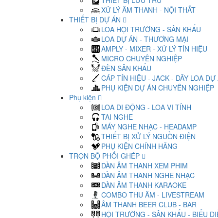
THIẾT BỊ LƯU TRỮ
XỬ LÝ ÂM THANH - NỘI THẤT
THIẾT BỊ DỰ ÁN
LOA HỘI TRƯỜNG - SÂN KHẤU
LOA DỰ ÁN - THƯƠNG MẠI
AMPLY - MIXER - XỬ LÝ TÍN HIỆU
MICRO CHUYÊN NGHIỆP
ĐÈN SÂN KHẤU
CÁP TÍN HIỆU - JACK - DÂY LOA DỰ
PHỤ KIỆN DỰ ÁN CHUYÊN NGHIỆP
Phụ kiện
LOA DI ĐỘNG - LOA VI TÍNH
TAI NGHE
MÁY NGHE NHẠC - HEADAMP
THIẾT BỊ XỬ LÝ NGUỒN ĐIỆN
PHỤ KIỆN CHÍNH HÃNG
TRỌN BỘ PHỐI GHÉP
DÀN ÂM THANH XEM PHIM
DÀN ÂM THANH NGHE NHẠC
DÀN ÂM THANH KARAOKE
COMBO THU ÂM - LIVESTREAM
ÂM THANH BEER CLUB - BAR
HỘI TRƯỜNG - SÂN KHẤU - BIỂU D