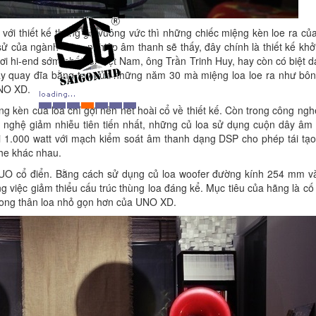
 với thiết kế thùng gỗ vuông vức thì những chiếc miệng kèn loe ra c
sử của ngành công nghiệp âm thanh sẽ thấy, đây chính là thiết kế khở
hơi hi-end sớm nhất tại Việt Nam, ông Trần Trinh Huy, hay còn có biệt 
áy quay đĩa bằng tay của những năm 30 mà miệng loa loe ra như bôn
UNO XD.
ng kèn của loa chỉ gợi nên nét hoài cổ về thiết kế. Còn trong công ngh
g nghệ giảm nhiễu tiên tiến nhất, những củ loa sử dụng cuộn dây âm 
ới 1.000 watt với mạch kiểm soát âm thanh dạng DSP cho phép tái tạ
ghe khác nhau.
UO cổ điển. Bằng cách sử dụng củ loa woofer đường kính 254 mm và
g việc giảm thiểu cấu trúc thùng loa đáng kể. Mục tiêu của hãng là c
 trong thân loa nhỏ gọn hơn của UNO XD.