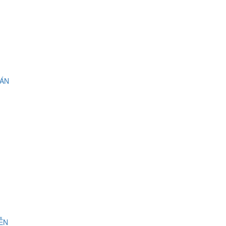
 ÁN
IỄN