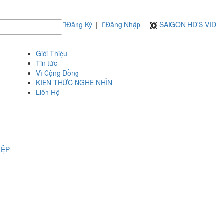
Đăng Ký
|
Đăng Nhập
SAIGON HD'S VI
Giới Thiệu
Tin tức
Vì Cộng Đồng
KIẾN THỨC NGHE NHÌN
Liên Hệ
IỆP