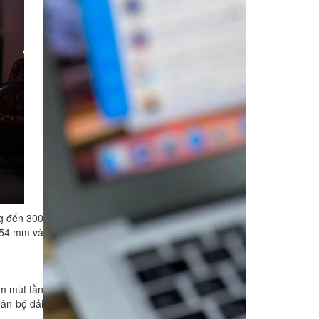
g đến 300
 254 mm và
ểm mút tần
oàn bộ dải