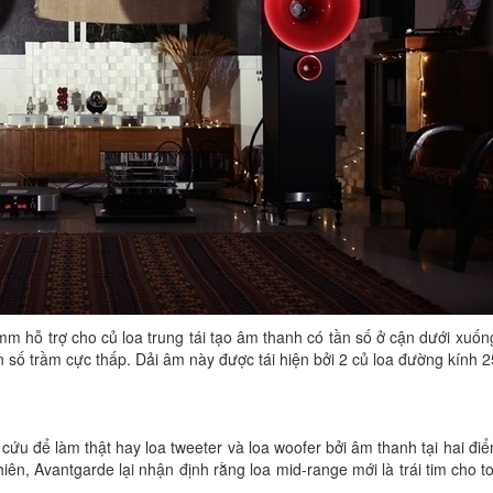
 hỗ trợ cho củ loa trung tái tạo âm thanh có tần số ở cận dưới xuốn
 số trầm cực thấp. Dải âm này được tái hiện bởi 2 củ loa đường kính
ứu để làm thật hay loa tweeter và loa woofer bởi âm thanh tại hai đi
ên, Avantgarde lại nhận định rằng loa mid-range mới là trái tim cho t