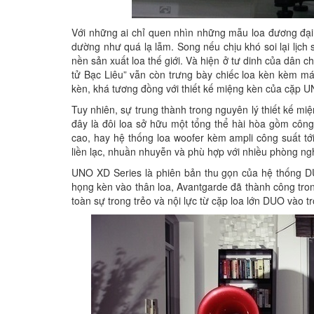
Với những ai chỉ quen nhìn những mẫu loa đương đại
dường như quá lạ lẫm. Song nếu chịu khó soi lại lịch 
nền sản xuất loa thế giới. Và hiện ở tư dinh của dân c
tử Bạc Liêu” vẫn còn trưng bày chiếc loa kèn kèm m
kèn, khá tương đồng với thiết kế miệng kèn của cặp 
Tuy nhiên, sự trung thành trong nguyên lý thiết kế miệ
đây là đôi loa sở hữu một tổng thể hài hòa gồm côn
cao, hay hệ thống loa woofer kèm ampli công suất t
liền lạc, nhuần nhuyễn và phù hợp với nhiều phòng n
UNO XD Series là phiên bản thu gọn của hệ thống D
họng kèn vào thân loa, Avantgarde đã thành công tron
toàn sự trong trẻo và nội lực từ cặp loa lớn DUO vào