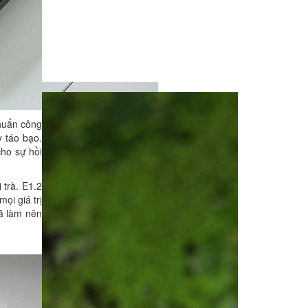
chuẩn công
y táo bạo.
cho sự hồi
 trà. E1.2
ọi giá trị
đã làm nên