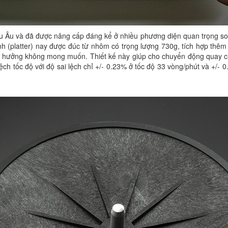
âu Âu và đã được nâng cấp đáng kể ở nhiều phương diện quan trọng so
h (platter) nay được đúc từ nhôm có trọng lượng 730g, tích hợp thê
g hưởng không mong muốn. Thiết kế này giúp cho chuyển động quay củ
lệch tốc độ với độ sai lệch chỉ +/- 0.23% ở tốc độ 33 vòng/phút và +/- 