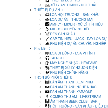
THIẾT BỊ LƯU TRỮ
XỬ LÝ ÂM THANH - NỘI THẤT
THIẾT BỊ DỰ ÁN
LOA HỘI TRƯỜNG - SÂN KHẤU
LOA DỰ ÁN - THƯƠNG MẠI
AMPLY - MIXER - XỬ LÝ TÍN HIỆU
MICRO CHUYÊN NGHIỆP
ĐÈN SÂN KHẤU
CÁP TÍN HIỆU - JACK - DÂY LOA DỰ
PHỤ KIỆN DỰ ÁN CHUYÊN NGHIỆP
Phụ kiện
LOA DI ĐỘNG - LOA VI TÍNH
TAI NGHE
MÁY NGHE NHẠC - HEADAMP
THIẾT BỊ XỬ LÝ NGUỒN ĐIỆN
PHỤ KIỆN CHÍNH HÃNG
TRỌN BỘ PHỐI GHÉP
DÀN ÂM THANH XEM PHIM
DÀN ÂM THANH NGHE NHẠC
DÀN ÂM THANH KARAOKE
COMBO THU ÂM - LIVESTREAM
ÂM THANH BEER CLUB - BAR
HỘI TRƯỜNG - SÂN KHẤU - BIỂU D