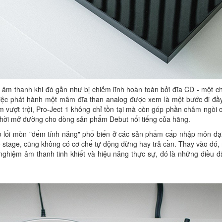
ng âm thanh khi đó gần như bị chiếm lĩnh hoàn toàn bởi đĩa CD - một 
, việc phát hành một mâm đĩa than analog được xem là một bước đi đầ
 vượt trội, Pro-Ject 1 không chỉ tồn tại mà còn góp phần châm ngòi 
hời mở đường cho dòng sản phẩm Debut nổi tiếng của hãng.
heo lối mòn "đếm tính năng" phổ biến ở các sản phẩm cấp nhập môn đại
stage, cũng không có cơ chế tự động dừng hay trả cần. Thay vào đó, m
nghiệm âm thanh tinh khiết và hiệu năng thực sự, đó là những điều 