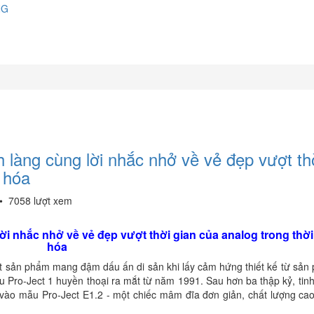
NG
 làng cùng lời nhắc nhở về vẻ đẹp vượt th
ố hóa
•
7058 lượt xem
lời nhắc nhở về vẻ đẹp vượt thời gian của analog trong thời
hóa
ột sản phẩm mang đậm dấu ấn di sản khi lấy cảm hứng thiết kế từ sản
mẫu Pro-Ject 1 huyền thoại ra mắt từ năm 1991. Sau hơn ba thập kỷ, tin
 vào mẫu Pro-Ject E1.2 - một chiếc mâm đĩa đơn giản, chất lượng cao