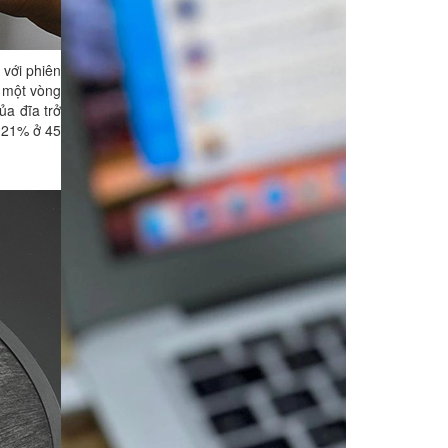
 với phiên
m một vòng
a đĩa trở
0.21% ở 45