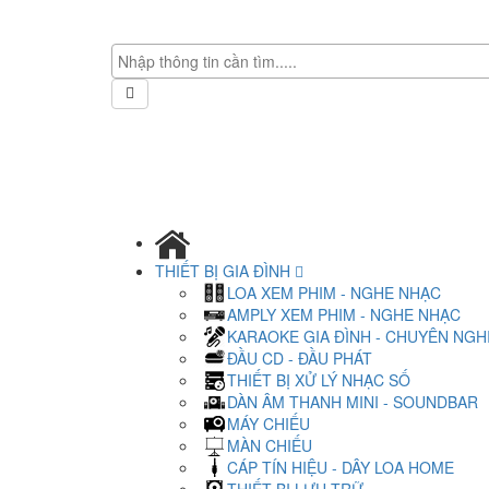
THIẾT BỊ GIA ĐÌNH
LOA XEM PHIM - NGHE NHẠC
AMPLY XEM PHIM - NGHE NHẠC
KARAOKE GIA ĐÌNH - CHUYÊN NGH
ĐẦU CD - ĐẦU PHÁT
THIẾT BỊ XỬ LÝ NHẠC SỐ
DÀN ÂM THANH MINI - SOUNDBAR
MÁY CHIẾU
MÀN CHIẾU
CÁP TÍN HIỆU - DÂY LOA HOME