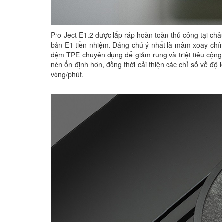
Pro-Ject E1.2 được lắp ráp hoàn toàn thủ công tại ch
bản E1 tiền nhiệm. Đáng chú ý nhất là mâm xoay chín
đệm TPE chuyên dụng để giảm rung và triệt tiêu cộn
nên ổn định hơn, đồng thời cải thiện các chỉ số về độ 
vòng/phút.