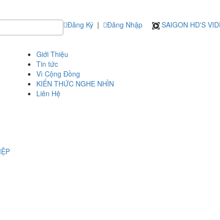
Đăng Ký
|
Đăng Nhập
SAIGON HD'S VI
Giới Thiệu
Tin tức
Vì Cộng Đồng
KIẾN THỨC NGHE NHÌN
Liên Hệ
IỆP