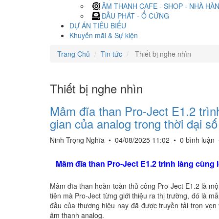
ÂM THANH CAFE - SHOP - NHÀ HÀ
ĐẦU PHÁT - Ổ CỨNG
DỰ ÁN TIÊU BIỂU
Khuyến mãi & Sự kiện
Trang Chủ
Tin tức
Thiết bị nghe nhìn
Thiết bị nghe nhìn
Mâm đĩa than Pro-Ject E1.2 trình
gian của analog trong thời đại s
Ninh Trọng Nghĩa
•
04/08/2025 11:02
•
0 bình luận
Mâm đĩa than Pro-Ject E1.2 trình làng cùng 
Mâm đĩa than hoàn toàn thủ công Pro-Ject E1.2 là m
tiên mà Pro-Ject từng giới thiệu ra thị trường, đó là 
đầu của thương hiệu nay đã được truyền tải trọn vẹn
âm thanh analog.