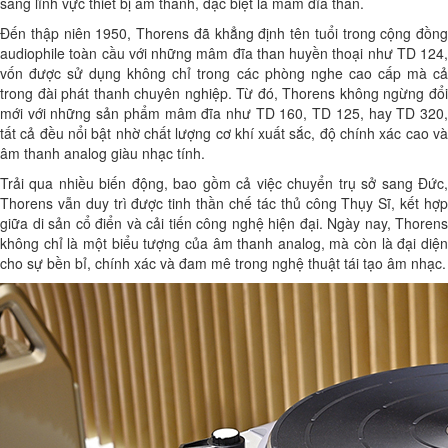
sang lĩnh vực thiết bị âm thanh, đặc biệt là mâm đĩa than.
Đến thập niên 1950, Thorens đã khẳng định tên tuổi trong cộng đồng
audiophile toàn cầu với những mâm đĩa than huyền thoại như TD 124,
vốn được sử dụng không chỉ trong các phòng nghe cao cấp mà cả
trong đài phát thanh chuyên nghiệp. Từ đó, Thorens không ngừng đổi
mới với những sản phẩm mâm đĩa như TD 160, TD 125, hay TD 320,
tất cả đều nổi bật nhờ chất lượng cơ khí xuất sắc, độ chính xác cao và
âm thanh analog giàu nhạc tính.
Trải qua nhiều biến động, bao gồm cả việc chuyển trụ sở sang Đức,
Thorens vẫn duy trì được tinh thần chế tác thủ công Thụy Sĩ, kết hợp
giữa di sản cổ điển và cải tiến công nghệ hiện đại. Ngày nay, Thorens
không chỉ là một biểu tượng của âm thanh analog, mà còn là đại diện
cho sự bền bỉ, chính xác và đam mê trong nghệ thuật tái tạo âm nhạc.