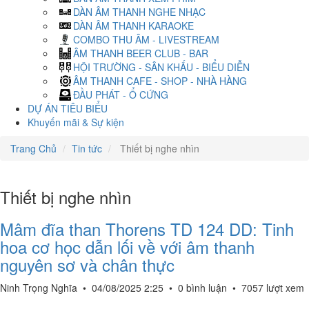
DÀN ÂM THANH NGHE NHẠC
DÀN ÂM THANH KARAOKE
COMBO THU ÂM - LIVESTREAM
ÂM THANH BEER CLUB - BAR
HỘI TRƯỜNG - SÂN KHẤU - BIỂU DIỄN
ÂM THANH CAFE - SHOP - NHÀ HÀNG
ĐẦU PHÁT - Ổ CỨNG
DỰ ÁN TIÊU BIỂU
Khuyến mãi & Sự kiện
Trang Chủ
Tin tức
Thiết bị nghe nhìn
Thiết bị nghe nhìn
Mâm đĩa than Thorens TD 124 DD: Tinh
hoa cơ học dẫn lối về với âm thanh
nguyên sơ và chân thực
Ninh Trọng Nghĩa
•
04/08/2025 2:25
•
0 bình luận
•
7057 lượt xem