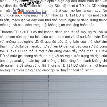
niên 60 hay những album audiophile hiện đại đều được trình diễn với
sự đĩnh đạc và tự nhiên hiếm thấy. Điều đặc biệt ở TD 124 DD không
chỉ nằm ở chất lượng âm thanh, mà ở cách nó tạo ra cảm xúc. Nó
không ồn ào, không màu mè. Âm nhạc từ TD 124 DD lan tỏa một cách
từ tốn, mạch lạc và đầy đặn như thể người nghệ sĩ đang đứng trước
mặt bạn và biểu diễn trong một không gian tĩnh lặng hoàn hảo.
Thorens TD 124 DD có thể không dành cho tất cả mọi người. Nó là
sản phẩm của sự hiểu biết, của niềm đam mê và cả sự kiên nhẫn. Đối
với những audiophile đã đi qua đủ các tầng bậc của thú chơi âm
thanh, từ digital đến analog, từ sự tiện lợi đến cái đẹp của sự thủ công
thì TD 124 DD có thể là một điểm dừng chân đầy thỏa mãn. TD 124
DD có mức giá không hề rẻ, nhưng với những ai trân trọng vẻ đẹp của
âm nhạc analog thuần túy, với những ai hiểu rằng âm thanh không chỉ
để nghe mà để sống cùng, thì Thorens TD 124 DD chính là một trong
những mâm đĩa xứng đáng được gọi là "huyền thoại hồi sinh".