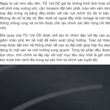
Ngay từ cái nhìn đầu tiên, TD 124 DD gợi lại những hình ảnh hoài cổ
với khối máy vuông vức, cần tonearm đặt bên phải, màu sơn xám kim
loại đặc trưng và bảng điều khiển với các nút chỉnh tốc độ to bản.
Nhưng đó chỉ là lớp vỏ. Bên dưới vẻ ngoài đầy chất vintage là một hệ
thống chống rung và cơ khí được chế tạo chính xác đến từng chi tiết
nhỏ.
Đĩa quay của TD 124 DD được chế tạo từ nhôm đặc với lớp cao su
giảm chấn phủ lên bề mặt để kiểm soát cộng hưởng. Toàn bộ thân
máy được đặt trên hệ thống chân đế cao su đặc biệt giúp hấp thụ dao
động từ mặt sàn và môi trường xung quanh. Từng bộ phận đều được
lựa chọn, tinh chỉnh và lắp ráp với một mục tiêu duy nhất là giữ cho
kim trượt trên rãnh đĩa trong sự yên tĩnh và chính xác tuyệt đối.