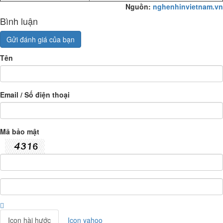
Nguồn:
nghenhinvietnam.vn
Bình luận
Gửi đánh giá của bạn
Tên
Email / Số điện thoại
Mã bảo mật
Icon hài hước
Icon yahoo