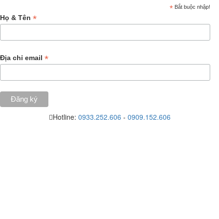
*
Bắt buộc nhập!
*
Họ & Tên
*
Địa chỉ email
Hotline:
0933.252.606
-
0909.152.606