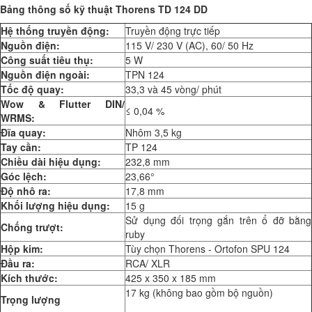
Bảng thông số kỹ thuật Thorens TD 124 DD
Hệ thống truyền động:
Truyền động trực tiếp
Nguồn điện:
115 V/ 230 V (AC), 60/ 50 Hz
Công suất tiêu thụ:
5 W
Nguồn điện ngoài:
TPN 124
Tốc độ quay:
33,3 và 45 vòng/ phút
Wow & Flutter DIN/
≤ 0,04 %
WRMS:
Đĩa quay:
Nhôm 3,5 kg
Tay cần:
TP 124
Chiều dài hiệu dụng:
232,8 mm
Góc lệch:
23,66°
Độ nhô ra:
17,8 mm
Khối lượng hiệu dụng:
15 g
Sử dụng đối trọng gắn trên ổ đỡ bằng
Chống trượt:
ruby
Hộp kim:
Tùy chọn Thorens - Ortofon SPU 124
Đầu ra:
RCA/ XLR
Kích thước:
425 x 350 x 185 mm
17 kg (không bao gồm bộ nguồn)
Trọng lượng