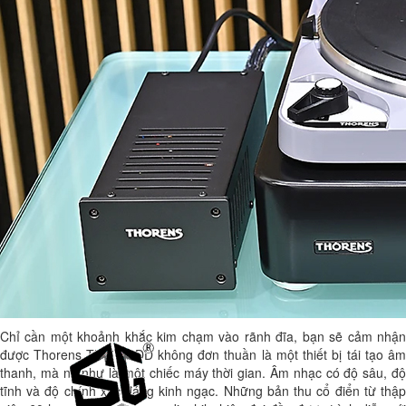
Chỉ cần một khoảnh khắc kim chạm vào rãnh đĩa, bạn sẽ cảm nhận
được Thorens TD 124 DD không đơn thuần là một thiết bị tái tạo âm
thanh, mà nó như là một chiếc máy thời gian. Âm nhạc có độ sâu, độ
tĩnh và độ chính xác đáng kinh ngạc. Những bản thu cổ điển từ thập