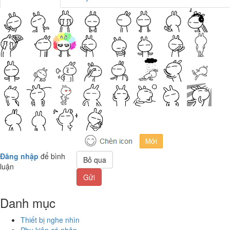
Đăng nhập
để bình
Bỏ qua
luận
Gửi
Danh mục
Thiết bị nghe nhìn