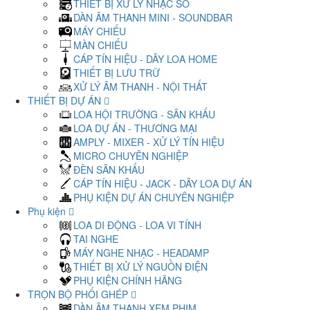
THIẾT BỊ XỬ LÝ NHẠC SỐ
DÀN ÂM THANH MINI - SOUNDBAR
MÁY CHIẾU
MÀN CHIẾU
CÁP TÍN HIỆU - DÂY LOA HOME
THIẾT BỊ LƯU TRỮ
XỬ LÝ ÂM THANH - NỘI THẤT
THIẾT BỊ DỰ ÁN
LOA HỘI TRƯỜNG - SÂN KHẤU
LOA DỰ ÁN - THƯƠNG MẠI
AMPLY - MIXER - XỬ LÝ TÍN HIỆU
MICRO CHUYÊN NGHIỆP
ĐÈN SÂN KHẤU
CÁP TÍN HIỆU - JACK - DÂY LOA DỰ ÁN
PHỤ KIỆN DỰ ÁN CHUYÊN NGHIỆP
Phụ kiện
LOA DI ĐỘNG - LOA VI TÍNH
TAI NGHE
MÁY NGHE NHẠC - HEADAMP
THIẾT BỊ XỬ LÝ NGUỒN ĐIỆN
PHỤ KIỆN CHÍNH HÃNG
TRỌN BỘ PHỐI GHÉP
DÀN ÂM THANH XEM PHIM