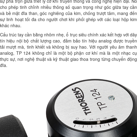
sự pha trộn giữa triết lý cơ khí truyền thống và công nghệ hiện đại. Nó
cho phép tinh chỉnh nhiều thông số quan trọng như góc giữa tay cần
và bề mặt đĩa than, góc nghiêng của kim, chống trượt tâm, mang đến
sự linh hoạt tối đa cho người chơi khi phối ghép với các loại hộp kim
khác nhau.
Cấu trúc tay cần bằng nhôm nhẹ, ổ trục siêu chính xác kết hợp với dây
tín hiệu nội bộ chất lượng cao, đảm bảo tín hiệu analog được truyền
tải mượt mà, tinh khiết và không bị suy hao. Với người yêu âm thanh
analog, TP 124 không chỉ là một bộ phận cơ khí mà là một nhạc cụ
thực sự, nơi nghệ thuật và kỹ thuật giao thoa trong từng chuyển động
đĩa.