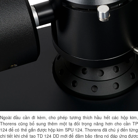
Ngoài đầu cần đi kèm, cho phép tương thích hầu hết các hộp kim,
Thorens cũng bổ sung thêm một tạ đối trọng năng hơn cho cần TP
124 để có thế gắn được hộp kim SPU 124. Thorens đã chú ý đến từng
chi tiết khi chế tạo TD 124 DD mới để đảm bảo rằng nó đáp ứng được