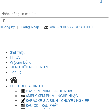
Đăng Ký
|
Đăng Nhập
SAIGON HD'S VIDEO
Giới Thiệu
Tin tức
Vì Cộng Đồng
KIẾN THỨC NGHE NHÌN
Liên Hệ
THIẾT BỊ GIA ĐÌNH
LOA XEM PHIM - NGHE NHẠC
AMPLY XEM PHIM - NGHE NHẠC
KARAOKE GIA ĐÌNH - CHUYÊN NGHIỆP
ĐẦU CD - ĐẦU PHÁT