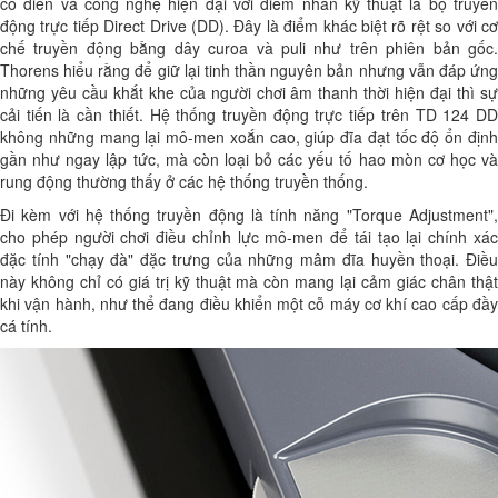
cổ điển và công nghệ hiện đại với diểm nhấn kỹ thuật là bộ truyền
động trực tiếp Direct Drive (DD). Đây là điểm khác biệt rõ rệt so với cơ
chế truyền động bằng dây curoa và puli như trên phiên bản gốc.
Thorens hiểu rằng để giữ lại tinh thần nguyên bản nhưng vẫn đáp ứng
những yêu cầu khắt khe của người chơi âm thanh thời hiện đại thì sự
cải tiến là cần thiết. Hệ thống truyền động trực tiếp trên TD 124 DD
không những mang lại mô-men xoắn cao, giúp đĩa đạt tốc độ ổn định
gần như ngay lập tức, mà còn loại bỏ các yếu tố hao mòn cơ học và
rung động thường thấy ở các hệ thống truyền thống.
Đi kèm với hệ thống truyền động là tính năng "Torque Adjustment",
cho phép người chơi điều chỉnh lực mô-men để tái tạo lại chính xác
đặc tính "chạy đà" đặc trưng của những mâm đĩa huyền thoại. Điều
này không chỉ có giá trị kỹ thuật mà còn mang lại cảm giác chân thật
khi vận hành, như thể đang điều khiển một cỗ máy cơ khí cao cấp đầy
cá tính.