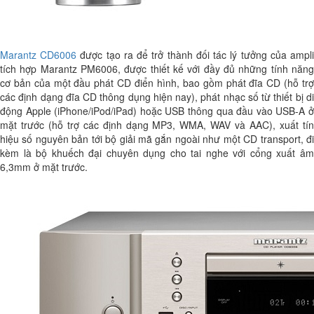
Marantz CD6006
được tạo ra để trở thành đối tác lý tưởng của ampl
tích hợp Marantz PM6006, được thiết kế với đầy đủ những tính năng
cơ bản của một đầu phát CD điển hình, bao gồm phát đĩa CD (hỗ trợ
các định dạng đĩa CD thông dụng hiện nay), phát nhạc số từ thiết bị di
động Apple (iPhone/iPod/iPad) hoặc USB thông qua đầu vào USB-A ở
mặt trước (hỗ trợ các định dạng MP3, WMA, WAV và AAC), xuất tín
hiệu số nguyên bản tới bộ giải mã gắn ngoài như một CD transport, đi
kèm là bộ khuếch đại chuyên dụng cho tai nghe với cổng xuất âm
6,3mm ở mặt trước.