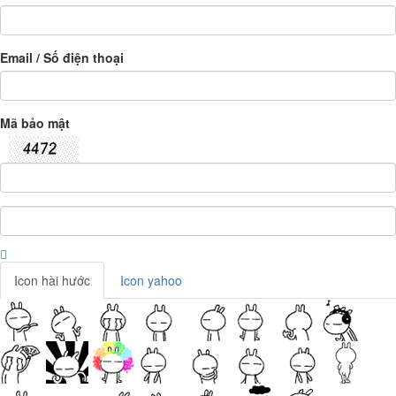
Email / Số điện thoại
Mã bảo mật
Icon hài hước
Icon yahoo