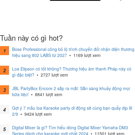
Tuần này có gì hot?
Bose Professional công bố lộ trình chuyển đổi nhận diện thương
hiệu sang 802 LABS từ 2027
•
1169 lượt xem
Loa Elipson có tốt không? Thương hiệu âm thanh Pháp này có
gì đặc biệt?
•
2727 lượt xem
JBL PartyBox Encore 2 sắp ra mắt: Sẵn sàng khuấy động mọi
bữa tiệc!
•
8841 lượt xem
Gợi ý 7 mẫu loa Karaoke party di động sẽ cùng bạn quẩy dịp lễ
2/9
•
9424 lượt xem
Digital Mixer là gì? Tìm hiểu dòng Digital Mixer Yamaha DM3
Series dành cho karaoke mới nhất 2024
•
11501 lượt xem