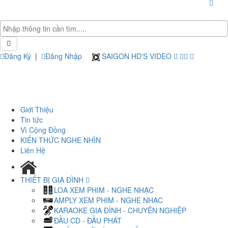
Đăng Ký
|
Đăng Nhập
SAIGON HD'S VIDEO
Giới Thiệu
Tin tức
Vì Cộng Đồng
KIẾN THỨC NGHE NHÌN
Liên Hệ
THIẾT BỊ GIA ĐÌNH
LOA XEM PHIM - NGHE NHẠC
AMPLY XEM PHIM - NGHE NHẠC
KARAOKE GIA ĐÌNH - CHUYÊN NGHIỆP
ĐẦU CD - ĐẦU PHÁT