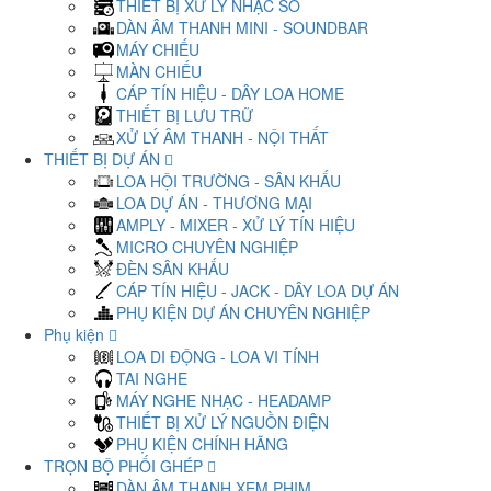
THIẾT BỊ XỬ LÝ NHẠC SỐ
DÀN ÂM THANH MINI - SOUNDBAR
MÁY CHIẾU
MÀN CHIẾU
CÁP TÍN HIỆU - DÂY LOA HOME
THIẾT BỊ LƯU TRỮ
XỬ LÝ ÂM THANH - NỘI THẤT
THIẾT BỊ DỰ ÁN
LOA HỘI TRƯỜNG - SÂN KHẤU
LOA DỰ ÁN - THƯƠNG MẠI
AMPLY - MIXER - XỬ LÝ TÍN HIỆU
MICRO CHUYÊN NGHIỆP
ĐÈN SÂN KHẤU
CÁP TÍN HIỆU - JACK - DÂY LOA DỰ ÁN
PHỤ KIỆN DỰ ÁN CHUYÊN NGHIỆP
Phụ kiện
LOA DI ĐỘNG - LOA VI TÍNH
TAI NGHE
MÁY NGHE NHẠC - HEADAMP
THIẾT BỊ XỬ LÝ NGUỒN ĐIỆN
PHỤ KIỆN CHÍNH HÃNG
TRỌN BỘ PHỐI GHÉP
DÀN ÂM THANH XEM PHIM