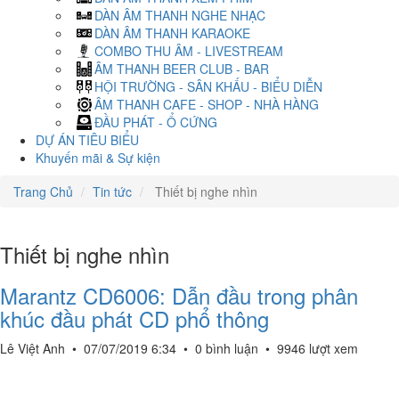
DÀN ÂM THANH NGHE NHẠC
DÀN ÂM THANH KARAOKE
COMBO THU ÂM - LIVESTREAM
ÂM THANH BEER CLUB - BAR
HỘI TRƯỜNG - SÂN KHẤU - BIỂU DIỄN
ÂM THANH CAFE - SHOP - NHÀ HÀNG
ĐẦU PHÁT - Ổ CỨNG
DỰ ÁN TIÊU BIỂU
Khuyến mãi & Sự kiện
Trang Chủ
Tin tức
Thiết bị nghe nhìn
Thiết bị nghe nhìn
Marantz CD6006: Dẫn đầu trong phân
khúc đầu phát CD phổ thông
Lê Việt Anh
•
07/07/2019 6:34
•
0 bình luận
•
9946 lượt xem