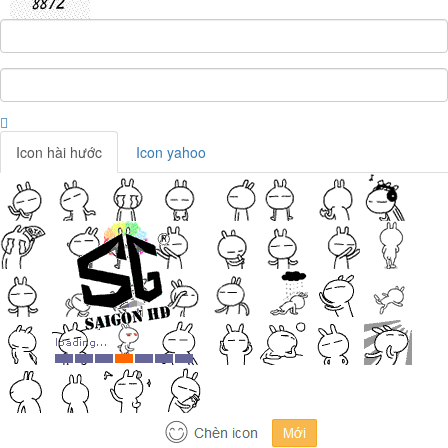
Icon hài hước
Icon yahoo