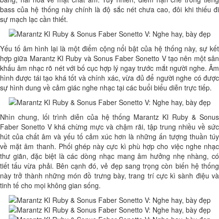
bass của hệ thống này chính là độ sắc nét chưa cao, đôi khi thiếu đi
sự mạch lạc cần thiết.
Yếu tố âm hình lại là một điểm cộng nổi bật của hệ thống này, sự kết
hợp giữa Marantz KI Ruby và Sonus Faber Sonetto V tạo nên một sân
khấu âm nhạc rõ nét với bố cục hợp lý ngay trước mắt người nghe. Âm
hình được tái tạo khá tốt và chính xác, vừa đủ để người nghe có được
sự hình dung về cảm giác nghe nhạc tại các buổi biểu diễn trực tiếp.
Nhìn chung, lối trình diễn của hệ thống Marantz KI Ruby & Sonus
Faber Sonetto V khá chừng mực và chậm rãi, tập trung nhiều về sức
hút của chất âm và yếu tố cảm xúc hơn là những ấn tượng thuần túy
về mặt âm thanh. Phối ghép này cực kì phù hợp cho việc nghe nhạc
thư giãn, đặc biệt là các dòng nhạc mang âm hưởng nhẹ nhàng, có
tiết tấu vừa phải. Bên cạnh đó, vẻ đẹp sang trọng còn biến hệ thống
này trở thành những món đồ trưng bày, trang trí cực kì sành điệu và
tinh tế cho mọi không gian sống.