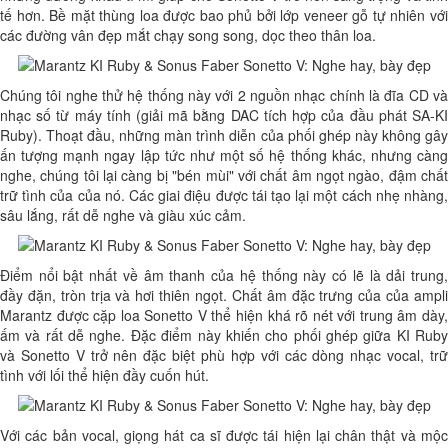
tế hơn. Bề mặt thùng loa được bao phủ bởi lớp veneer gỗ tự nhiên với
các đường vân đẹp mắt chạy song song, dọc theo thân loa.
Chúng tôi nghe thử hệ thống này với 2 nguồn nhạc chính là đĩa CD và
nhạc số từ máy tính (giải mã bằng DAC tích hợp của đầu phát SA-KI
Ruby). Thoạt đầu, những màn trình diễn của phối ghép này không gây
ấn tượng mạnh ngay lập tức như một số hệ thống khác, nhưng càng
nghe, chúng tôi lại càng bị "bén mùi" với chất âm ngọt ngào, đậm chất
trữ tình của của nó. Các giai điệu được tái tạo lại một cách nhẹ nhàng,
sâu lắng, rất dễ nghe và giàu xúc cảm.
Điểm nổi bật nhất về âm thanh của hệ thống này có lẽ là dải trung,
đầy đặn, tròn trịa và hơi thiên ngọt. Chất âm đặc trưng của của ampli
Marantz được cặp loa Sonetto V thể hiện khá rõ nét với trung âm dày,
ấm và rất dễ nghe. Đặc điểm này khiến cho phối ghép giữa KI Ruby
và Sonetto V trở nên đặc biệt phù hợp với các dòng nhạc vocal, trữ
tình với lối thể hiện đầy cuốn hút.
Với các bản vocal, giọng hát ca sĩ được tái hiện lại chân thật và mộc