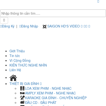
Đăng Ký
|
Đăng Nhập
SAIGON HD'S VIDEO
Giới Thiệu
Tin tức
Vì Cộng Đồng
KIẾN THỨC NGHE NHÌN
Liên Hệ
THIẾT BỊ GIA ĐÌNH
LOA XEM PHIM - NGHE NHẠC
AMPLY XEM PHIM - NGHE NHẠC
KARAOKE GIA ĐÌNH - CHUYÊN NGHIỆP
ĐẦU CD - ĐẦU PHÁT