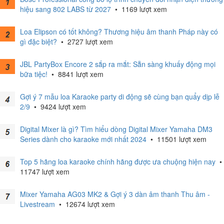
hiệu sang 802 LABS từ 2027
•
1169 lượt xem
Loa Elipson có tốt không? Thương hiệu âm thanh Pháp này có
gì đặc biệt?
•
2727 lượt xem
JBL PartyBox Encore 2 sắp ra mắt: Sẵn sàng khuấy động mọi
bữa tiệc!
•
8841 lượt xem
Gợi ý 7 mẫu loa Karaoke party di động sẽ cùng bạn quẩy dịp lễ
2/9
•
9424 lượt xem
Digital Mixer là gì? Tìm hiểu dòng Digital Mixer Yamaha DM3
Series dành cho karaoke mới nhất 2024
•
11501 lượt xem
Top 5 hãng loa karaoke chính hãng được ưa chuộng hiện nay
•
11747 lượt xem
Mixer Yamaha AG03 MK2 & Gợi ý 3 dàn âm thanh Thu âm -
Livestream
•
12674 lượt xem