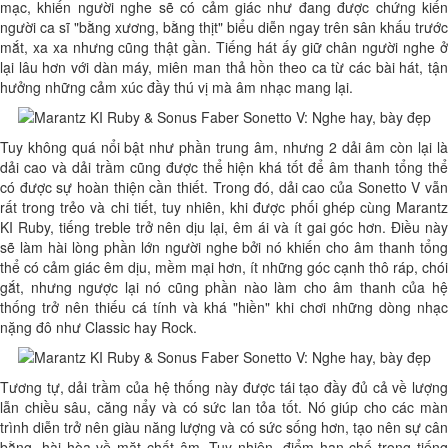
mạc, khiến người nghe sẽ có cảm giác như đang được chứng kiến
người ca sĩ "bằng xương, bằng thịt" biểu diễn ngay trên sân khấu trước
mắt, xa xa nhưng cũng thật gần. Tiếng hát ấy giữ chân người nghe ở
lại lâu hơn với dàn máy, miên man thả hồn theo ca từ các bài hát, tận
hưởng những cảm xúc đầy thú vị mà âm nhạc mang lại.
Tuy không quá nổi bật như phần trung âm, nhưng 2 dải âm còn lại là
dải cao và dải trầm cũng được thể hiện khá tốt để âm thanh tổng thể
có được sự hoàn thiện cần thiết. Trong đó, dải cao của Sonetto V vẫn
rất trong trẻo và chi tiết, tuy nhiên, khi được phối ghép cùng Marantz
KI Ruby, tiếng treble trở nên dịu lại, êm ái và ít gai góc hơn. Điều này
sẽ làm hài lòng phần lớn người nghe bởi nó khiến cho âm thanh tổng
thể có cảm giác êm dịu, mềm mại hơn, ít những góc cạnh thô ráp, chói
gắt, nhưng ngược lại nó cũng phần nào làm cho âm thanh của hệ
thống trở nên thiếu cá tính và khá "hiền" khi chơi những dòng nhạc
nặng đô như Classic hay Rock.
Tương tự, dải trầm của hệ thống này được tái tạo đầy đủ cả về lượng
lẫn chiều sâu, căng nẩy và có sức lan tỏa tốt. Nó giúp cho các màn
trình diễn trở nên giàu năng lượng và có sức sống hơn, tạo nên sự cân
bằng, hài hòa về mặt chất âm. Tuy nhiên, điểm hạn chế trong tiếng