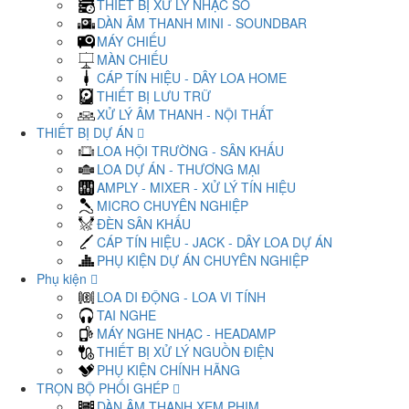
THIẾT BỊ XỬ LÝ NHẠC SỐ
DÀN ÂM THANH MINI - SOUNDBAR
MÁY CHIẾU
MÀN CHIẾU
CÁP TÍN HIỆU - DÂY LOA HOME
THIẾT BỊ LƯU TRỮ
XỬ LÝ ÂM THANH - NỘI THẤT
THIẾT BỊ DỰ ÁN
LOA HỘI TRƯỜNG - SÂN KHẤU
LOA DỰ ÁN - THƯƠNG MẠI
AMPLY - MIXER - XỬ LÝ TÍN HIỆU
MICRO CHUYÊN NGHIỆP
ĐÈN SÂN KHẤU
CÁP TÍN HIỆU - JACK - DÂY LOA DỰ ÁN
PHỤ KIỆN DỰ ÁN CHUYÊN NGHIỆP
Phụ kiện
LOA DI ĐỘNG - LOA VI TÍNH
TAI NGHE
MÁY NGHE NHẠC - HEADAMP
THIẾT BỊ XỬ LÝ NGUỒN ĐIỆN
PHỤ KIỆN CHÍNH HÃNG
TRỌN BỘ PHỐI GHÉP
DÀN ÂM THANH XEM PHIM