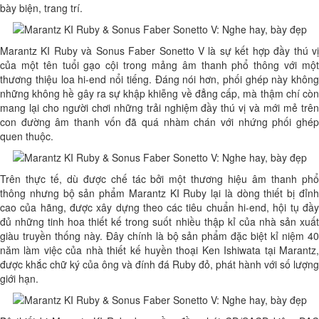
bày biện, trang trí.
Marantz KI Ruby và Sonus Faber Sonetto V là sự kết hợp đầy thú vị
của một tên tuổi gạo cội trong mảng âm thanh phổ thông với một
thương thiệu loa hi-end nổi tiếng. Đáng nói hơn, phối ghép này không
những không hề gây ra sự khập khiễng về đẳng cấp, mà thậm chí còn
mang lại cho người chơi những trải nghiệm đầy thú vị và mới mẻ trên
con đường âm thanh vốn đã quá nhàm chán với nhứng phối ghép
quen thuộc.
Trên thực tế, dù được chế tác bởi một thương hiệu âm thanh phổ
thông nhưng bộ sản phẩm Marantz KI Ruby lại là dòng thiết bị đỉnh
cao của hãng, được xây dựng theo các tiêu chuẩn hi-end, hội tụ đầy
đủ những tinh hoa thiết kế trong suốt nhiều thập kỉ của nhà sản xuất
giàu truyền thống này. Đây chính là bộ sản phẩm đặc biệt kỉ niệm 40
năm làm việc của nhà thiết kế huyền thoại Ken Ishiwata tại Marantz,
được khắc chữ ký của ông và đính đá Ruby đỏ, phát hành với số lượng
giới hạn.