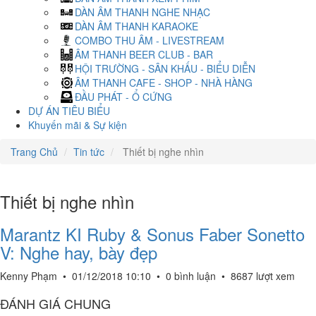
DÀN ÂM THANH NGHE NHẠC
DÀN ÂM THANH KARAOKE
COMBO THU ÂM - LIVESTREAM
ÂM THANH BEER CLUB - BAR
HỘI TRƯỜNG - SÂN KHẤU - BIỂU DIỄN
ÂM THANH CAFE - SHOP - NHÀ HÀNG
ĐẦU PHÁT - Ổ CỨNG
DỰ ÁN TIÊU BIỂU
Khuyến mãi & Sự kiện
Trang Chủ
Tin tức
Thiết bị nghe nhìn
Thiết bị nghe nhìn
Marantz KI Ruby & Sonus Faber Sonetto
V: Nghe hay, bày đẹp
Kenny Phạm
•
01/12/2018 10:10
•
0 bình luận
•
8687 lượt xem
ĐÁNH GIÁ CHUNG