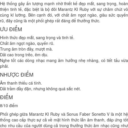
Hệ thống gây ấn tượng mạnh nhờ thiết kế đẹp mắt, sang trọng, hoàn
thiện tinh tế, đặc biệt là bộ đôi Marantz KI Ruby với sự chăm chút vô
cùng kĩ lưỡng. Bên cạnh đó, với chất âm ngọt ngào, giàu sức quyến
rũ, đây cũng là một phối ghép rất đáng để thưởng thức.
ƯU ĐIỂM
Hình thức đẹp mắt, sang trọng và tinh tế.
Chất âm ngọt ngào, quyến rũ.
Trung âm tròn đầy, mượt mà.
Dải cao trong trẻo, êm dịu.
Nghe tốt các dòng nhạc mang âm hưởng nhẹ nhàng, có tiết tấu vừa
phải.
NHƯỢC ĐIỂM
Âm thanh thiếu cá tính.
Dải trầm đầy đặn, nhưng không quá sắc nét.
ĐIỂM
8/10 điểm
Phối ghép giữa Marantz KI Ruby và Sonus Faber Sonetto V là một hệ
thống cao cấp thực sự cả về mặt hình thức lẫn âm thanh, đáp ứng tốt
cho nhu cầu của người dùng cả trong thưởng thức âm nhạc cũng như