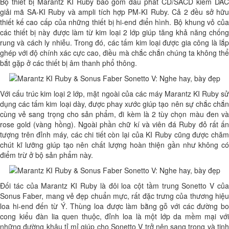
Bộ thiết bị Marantz KI Ruby bao gồm đầu phát CD/SACD kiêm DAC
giải mã SA-KI Ruby và ampli tích hợp PM-KI Ruby. Cả 2 đều sở hữu
thiết kế cao cấp của những thiết bị hi-end điển hình. Bộ khung vỏ của
các thiết bị này được làm từ kim loại 2 lớp giúp tăng khả năng chống
rung và cách ly nhiễu. Trong đó, các tấm kim loại được gia công là lắp
ghép với độ chính xác cực cao, điều mà chắc chắn chúng ta không thể
bắt gặp ở các thiết bị âm thanh phổ thông.
Với cấu trúc kim loại 2 lớp, mặt ngoài của các máy Marantz KI Ruby sử
dụng các tấm kim loại dày, được phay xước giúp tạo nên sự chắc chắn
cùng vẻ sang trọng cho sản phẩm, đi kèm là 2 tùy chọn màu đen và
rose gold (vàng hồng). Ngoài phần chữ kí và viên đá Ruby đỏ rất ấn
tượng trên đỉnh máy, các chi tiết còn lại của KI Ruby cũng được chăm
chút kĩ lưỡng giúp tạo nên chất lượng hoàn thiện gần như không có
điểm trừ ở bộ sản phẩm này.
Đối tác của Marantz KI Ruby là đôi loa cột tầm trung Sonetto V của
Sonus Faber, mang vẻ đẹp chuẩn mực, rất đặc trưng của thương hiệu
loa hi-end đến từ Ý. Thùng loa được làm bằng gỗ với các đường bo
cong kiểu đàn lia quen thuộc, đỉnh loa là một lớp da mềm mại với
những đường khâu tỉ mỉ giúp cho Sonetto V trở nên sang trọng và tinh