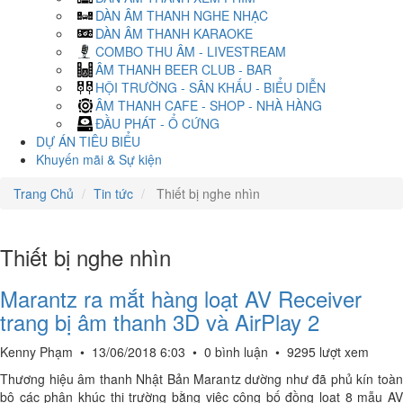
DÀN ÂM THANH NGHE NHẠC
DÀN ÂM THANH KARAOKE
COMBO THU ÂM - LIVESTREAM
ÂM THANH BEER CLUB - BAR
HỘI TRƯỜNG - SÂN KHẤU - BIỂU DIỄN
ÂM THANH CAFE - SHOP - NHÀ HÀNG
ĐẦU PHÁT - Ổ CỨNG
DỰ ÁN TIÊU BIỂU
Khuyến mãi & Sự kiện
Trang Chủ
Tin tức
Thiết bị nghe nhìn
Thiết bị nghe nhìn
Marantz ra mắt hàng loạt AV Receiver
trang bị âm thanh 3D và AirPlay 2
Kenny Phạm
•
13/06/2018 6:03
•
0 bình luận
•
9295 lượt xem
Thương hiệu âm thanh Nhật Bản Marantz dường như đã phủ kín toàn
bộ các phân khúc thị trường bằng việc công bố đồng loạt 8 mẫu AV