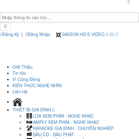
Đăng Ký
|
Đăng Nhập
SAIGON HD'S VIDEO
Giới Thiệu
Tin tức
Vì Cộng Đồng
KIẾN THỨC NGHE NHÌN
Liên Hệ
THIẾT BỊ GIA ĐÌNH
LOA XEM PHIM - NGHE NHẠC
AMPLY XEM PHIM - NGHE NHẠC
KARAOKE GIA ĐÌNH - CHUYÊN NGHIỆP
ĐẦU CD - ĐẦU PHÁT