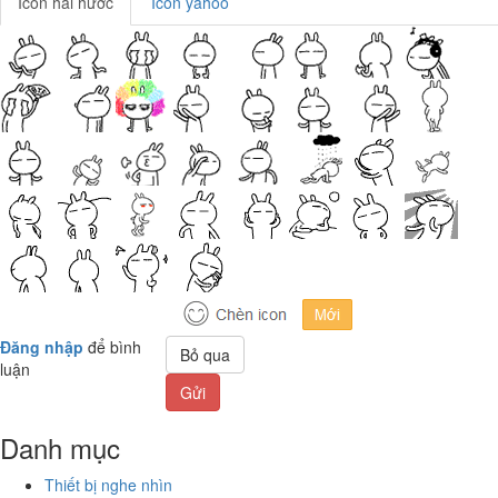
Icon hài hước
Icon yahoo
Đăng nhập
để bình
Bỏ qua
luận
Gửi
Danh mục
Thiết bị nghe nhìn