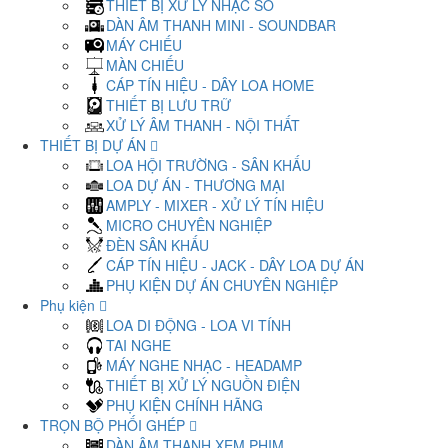
THIẾT BỊ XỬ LÝ NHẠC SỐ
DÀN ÂM THANH MINI - SOUNDBAR
MÁY CHIẾU
MÀN CHIẾU
CÁP TÍN HIỆU - DÂY LOA HOME
THIẾT BỊ LƯU TRỮ
XỬ LÝ ÂM THANH - NỘI THẤT
THIẾT BỊ DỰ ÁN
LOA HỘI TRƯỜNG - SÂN KHẤU
LOA DỰ ÁN - THƯƠNG MẠI
AMPLY - MIXER - XỬ LÝ TÍN HIỆU
MICRO CHUYÊN NGHIỆP
ĐÈN SÂN KHẤU
CÁP TÍN HIỆU - JACK - DÂY LOA DỰ ÁN
PHỤ KIỆN DỰ ÁN CHUYÊN NGHIỆP
Phụ kiện
LOA DI ĐỘNG - LOA VI TÍNH
TAI NGHE
MÁY NGHE NHẠC - HEADAMP
THIẾT BỊ XỬ LÝ NGUỒN ĐIỆN
PHỤ KIỆN CHÍNH HÃNG
TRỌN BỘ PHỐI GHÉP
DÀN ÂM THANH XEM PHIM