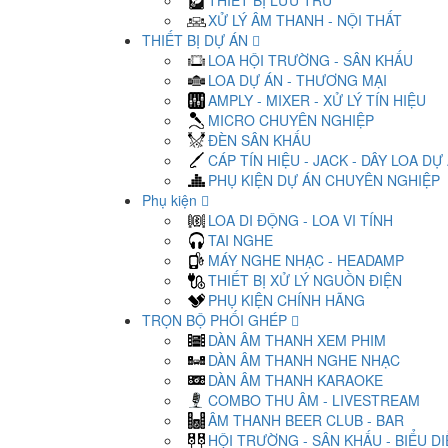
THIẾT BỊ LƯU TRỮ
XỬ LÝ ÂM THANH - NỘI THẤT
THIẾT BỊ DỰ ÁN
LOA HỘI TRƯỜNG - SÂN KHẤU
LOA DỰ ÁN - THƯƠNG MẠI
AMPLY - MIXER - XỬ LÝ TÍN HIỆU
MICRO CHUYÊN NGHIỆP
ĐÈN SÂN KHẤU
CÁP TÍN HIỆU - JACK - DÂY LOA DỰ
PHỤ KIỆN DỰ ÁN CHUYÊN NGHIỆP
Phụ kiện
LOA DI ĐỘNG - LOA VI TÍNH
TAI NGHE
MÁY NGHE NHẠC - HEADAMP
THIẾT BỊ XỬ LÝ NGUỒN ĐIỆN
PHỤ KIỆN CHÍNH HÃNG
TRỌN BỘ PHỐI GHÉP
DÀN ÂM THANH XEM PHIM
DÀN ÂM THANH NGHE NHẠC
DÀN ÂM THANH KARAOKE
COMBO THU ÂM - LIVESTREAM
ÂM THANH BEER CLUB - BAR
HỘI TRƯỜNG - SÂN KHẤU - BIỂU D