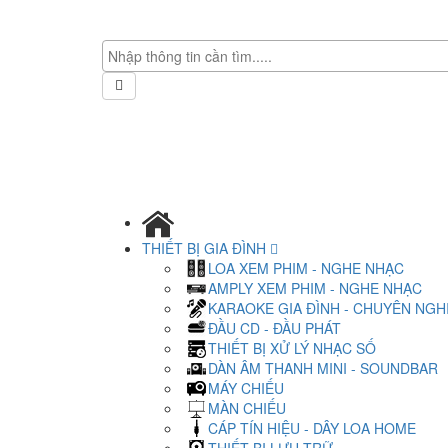
THIẾT BỊ GIA ĐÌNH
LOA XEM PHIM - NGHE NHẠC
AMPLY XEM PHIM - NGHE NHẠC
KARAOKE GIA ĐÌNH - CHUYÊN NGH
ĐẦU CD - ĐẦU PHÁT
THIẾT BỊ XỬ LÝ NHẠC SỐ
DÀN ÂM THANH MINI - SOUNDBAR
MÁY CHIẾU
MÀN CHIẾU
CÁP TÍN HIỆU - DÂY LOA HOME