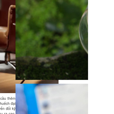
u cầu thêm
khuếch đại
ển đổi kỹ
ầu ra cao.