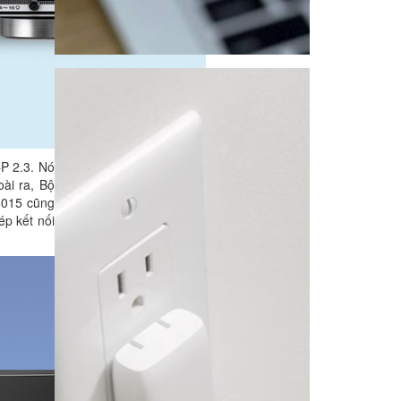
P 2.3. Nó
ài ra, Bộ
R6015 cũng
ép kết nối