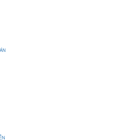
 ÁN
IỄN