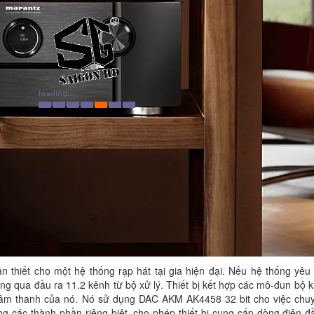
n thiết cho một hệ thống rạp hát tại gia hiện đại. Nếu hệ thống yê
ng qua đầu ra 11.2 kênh từ bộ xử lý. Thiết bị kết hợp các mô-đun bộ 
âm thanh của nó. Nó sử dụng DAC AKM AK4458 32 bit cho việc chuy
g các thành phần riêng biệt, cho phép thiết bị cung cấp dòng điện đ