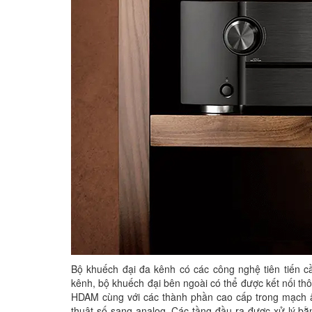
Bộ khuếch đại đa kênh có các công nghệ tiên tiến cầ
kênh, bộ khuếch đại bên ngoài có thể được kết nối thô
HDAM cùng với các thành phần cao cấp trong mạch 
thuật số sang analog. Các tầng đầu ra được xử lý bằn