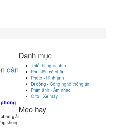
Danh mục
Thiết bị nghe nhìn
ến dàn
Phụ kiện cá nhân
Photo - Hình ảnh
Di động - Công nghệ thông tin
Phim ảnh - Âm nhạc
Ô tô - Xe máy
h phòng
Mẹo hay
phân giải
hững không