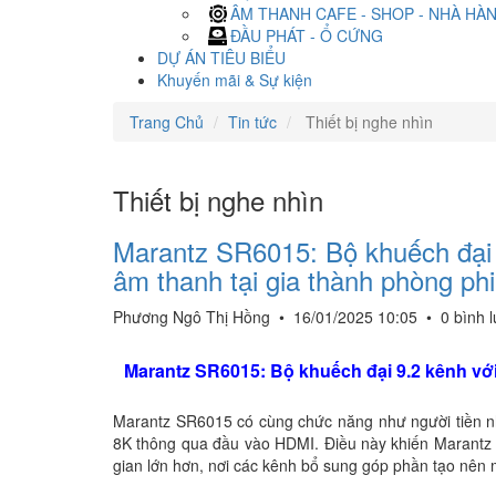
ÂM THANH CAFE - SHOP - NHÀ HÀ
ĐẦU PHÁT - Ổ CỨNG
DỰ ÁN TIÊU BIỂU
Khuyến mãi & Sự kiện
Trang Chủ
Tin tức
Thiết bị nghe nhìn
Thiết bị nghe nhìn
Marantz SR6015: Bộ khuếch đại 9
âm thanh tại gia thành phòng phi
Phương Ngô Thị Hồng
•
16/01/2025 10:05
•
0 bình 
Marantz SR6015: Bộ khuếch đại 9.2 kênh với
Marantz SR6015 có cùng chức năng như người tiền n
8K thông qua đầu vào HDMI. Điều này khiến Marantz S
gian lớn hơn, nơi các kênh bổ sung góp phần tạo nên 