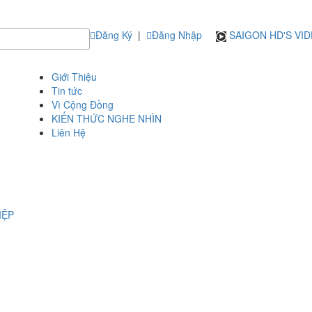
Đăng Ký
|
Đăng Nhập
SAIGON HD'S VI
Giới Thiệu
Tin tức
Vì Cộng Đồng
KIẾN THỨC NGHE NHÌN
Liên Hệ
IỆP