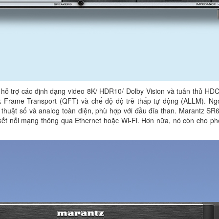
ỗ trợ các định dạng video 8K/ HDR10/ Dolby Vision và tuân thủ HDC
k Frame Transport (QFT) và chế độ độ trễ thấp tự động (ALLM). Ngo
ỹ thuật số và analog toàn diện, phù hợp với đầu đĩa than. Marantz S
 kết nối mạng thông qua Ethernet hoặc Wi-Fi. Hơn nữa, nó còn cho ph