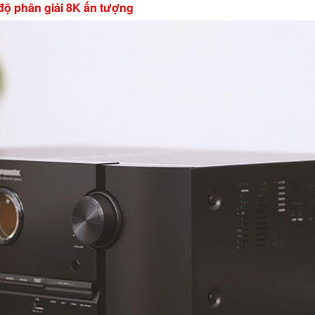
độ phân giải 8K ấn tượng