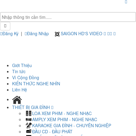
Đăng Ký
|
Đăng Nhập
SAIGON HD'S VIDEO
Giới Thiệu
Tin tức
Vì Cộng Đồng
KIẾN THỨC NGHE NHÌN
Liên Hệ
THIẾT BỊ GIA ĐÌNH
LOA XEM PHIM - NGHE NHẠC
AMPLY XEM PHIM - NGHE NHẠC
KARAOKE GIA ĐÌNH - CHUYÊN NGHIỆP
ĐẦU CD - ĐẦU PHÁT