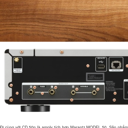
Đi cùng với CD 50n là amply tích hợp Marantz MODEL 50. Sản phẩm