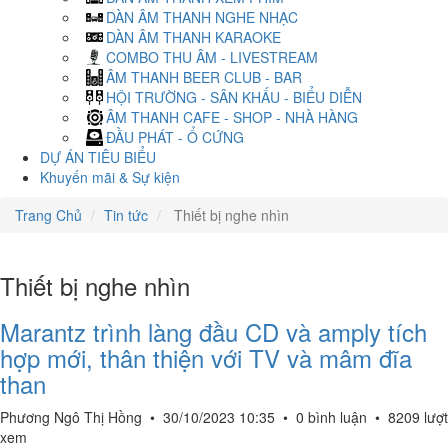
DÀN ÂM THANH NGHE NHẠC
DÀN ÂM THANH KARAOKE
COMBO THU ÂM - LIVESTREAM
ÂM THANH BEER CLUB - BAR
HỘI TRƯỜNG - SÂN KHẤU - BIỂU DIỄN
ÂM THANH CAFE - SHOP - NHÀ HÀNG
ĐẦU PHÁT - Ổ CỨNG
DỰ ÁN TIÊU BIỂU
Khuyến mãi & Sự kiện
Trang Chủ
Tin tức
Thiết bị nghe nhìn
Thiết bị nghe nhìn
Marantz trình làng đầu CD và amply tích
hợp mới, thân thiện với TV và mâm đĩa
than
Phương Ngô Thị Hồng
•
30/10/2023 10:35
•
0 bình luận
•
8209 lượt
xem