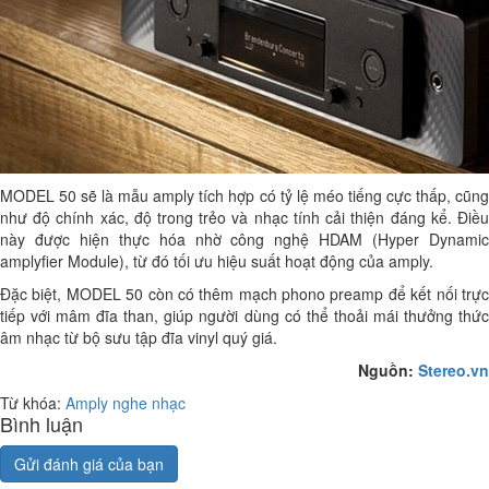
MODEL 50 sẽ là mẫu amply tích hợp có tỷ lệ méo tiếng cực thấp, cũng
như độ chính xác, độ trong trẻo và nhạc tính cải thiện đáng kể. Điều
này được hiện thực hóa nhờ công nghệ HDAM (Hyper Dynamic
amplyfier Module), từ đó tối ưu hiệu suất hoạt động của amply.
Đặc biệt, MODEL 50 còn có thêm mạch phono preamp để kết nối trực
tiếp với mâm đĩa than, giúp người dùng có thể thoải mái thưởng thức
âm nhạc từ bộ sưu tập đĩa vinyl quý giá.
Nguồn:
Stereo.vn
Từ khóa:
Amply nghe nhạc
Bình luận
Gửi đánh giá của bạn