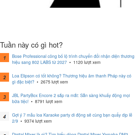
Tuần này có gì hot?
Bose Professional công bố lộ trình chuyển đổi nhận diện thương
hiệu sang 802 LABS từ 2027
•
1120 lượt xem
Loa Elipson có tốt không? Thương hiệu âm thanh Pháp này có
gì đặc biệt?
•
2675 lượt xem
JBL PartyBox Encore 2 sắp ra mắt: Sẵn sàng khuấy động mọi
bữa tiệc!
•
8791 lượt xem
Gợi ý 7 mẫu loa Karaoke party di động sẽ cùng bạn quẩy dịp lễ
2/9
•
9374 lượt xem
Digital Mixer là gì? Tìm hiểu dòng Digital Mixer Yamaha DM3