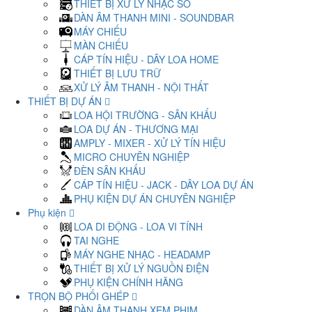
THIẾT BỊ XỬ LÝ NHẠC SỐ
DÀN ÂM THANH MINI - SOUNDBAR
MÁY CHIẾU
MÀN CHIẾU
CÁP TÍN HIỆU - DÂY LOA HOME
THIẾT BỊ LƯU TRỮ
XỬ LÝ ÂM THANH - NỘI THẤT
THIẾT BỊ DỰ ÁN
LOA HỘI TRƯỜNG - SÂN KHẤU
LOA DỰ ÁN - THƯƠNG MẠI
AMPLY - MIXER - XỬ LÝ TÍN HIỆU
MICRO CHUYÊN NGHIỆP
ĐÈN SÂN KHẤU
CÁP TÍN HIỆU - JACK - DÂY LOA DỰ ÁN
PHỤ KIỆN DỰ ÁN CHUYÊN NGHIỆP
Phụ kiện
LOA DI ĐỘNG - LOA VI TÍNH
TAI NGHE
MÁY NGHE NHẠC - HEADAMP
THIẾT BỊ XỬ LÝ NGUỒN ĐIỆN
PHỤ KIỆN CHÍNH HÃNG
TRỌN BỘ PHỐI GHÉP
DÀN ÂM THANH XEM PHIM