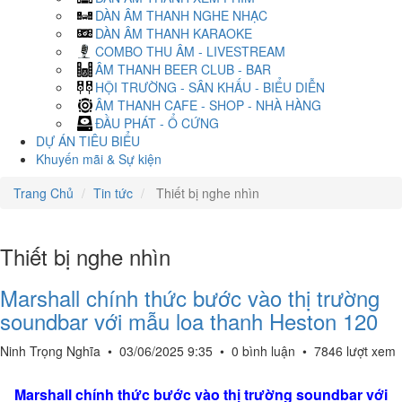
DÀN ÂM THANH NGHE NHẠC
DÀN ÂM THANH KARAOKE
COMBO THU ÂM - LIVESTREAM
ÂM THANH BEER CLUB - BAR
HỘI TRƯỜNG - SÂN KHẤU - BIỂU DIỄN
ÂM THANH CAFE - SHOP - NHÀ HÀNG
ĐẦU PHÁT - Ổ CỨNG
DỰ ÁN TIÊU BIỂU
Khuyến mãi & Sự kiện
Trang Chủ
Tin tức
Thiết bị nghe nhìn
Thiết bị nghe nhìn
Marshall chính thức bước vào thị trường
soundbar với mẫu loa thanh Heston 120
Ninh Trọng Nghĩa
•
03/06/2025 9:35
•
0 bình luận
•
7846 lượt xem
Marshall chính thức bước vào thị trường soundbar với