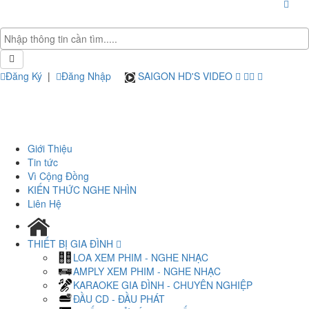
Đăng Ký
|
Đăng Nhập
SAIGON HD'S VIDEO
Giới Thiệu
Tin tức
Vì Cộng Đồng
KIẾN THỨC NGHE NHÌN
Liên Hệ
THIẾT BỊ GIA ĐÌNH
LOA XEM PHIM - NGHE NHẠC
AMPLY XEM PHIM - NGHE NHẠC
KARAOKE GIA ĐÌNH - CHUYÊN NGHIỆP
ĐẦU CD - ĐẦU PHÁT