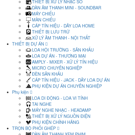
THIẾT BỊ XỬ LÝ NHẠC SỐ
DÀN ÂM THANH MINI - SOUNDBAR
MÁY CHIẾU
MÀN CHIẾU
CÁP TÍN HIỆU - DÂY LOA HOME
THIẾT BỊ LƯU TRỮ
XỬ LÝ ÂM THANH - NỘI THẤT
THIẾT BỊ DỰ ÁN
LOA HỘI TRƯỜNG - SÂN KHẤU
LOA DỰ ÁN - THƯƠNG MẠI
AMPLY - MIXER - XỬ LÝ TÍN HIỆU
MICRO CHUYÊN NGHIỆP
ĐÈN SÂN KHẤU
CÁP TÍN HIỆU - JACK - DÂY LOA DỰ ÁN
PHỤ KIỆN DỰ ÁN CHUYÊN NGHIỆP
Phụ kiện
LOA DI ĐỘNG - LOA VI TÍNH
TAI NGHE
MÁY NGHE NHẠC - HEADAMP
THIẾT BỊ XỬ LÝ NGUỒN ĐIỆN
PHỤ KIỆN CHÍNH HÃNG
TRỌN BỘ PHỐI GHÉP
DÀN ÂM THANH XEM PHIM