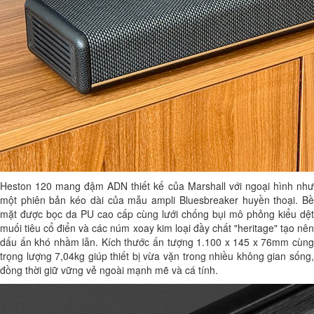
Heston 120 mang đậm ADN thiết kế của Marshall với ngoại hình như
một phiên bản kéo dài của mẫu ampli Bluesbreaker huyền thoại. Bề
mặt được bọc da PU cao cấp cùng lưới chống bụi mô phỏng kiểu dệt
muối tiêu cổ điển và các núm xoay kim loại đầy chất "heritage" tạo nên
dấu ấn khó nhầm lẫn. Kích thước ấn tượng 1.100 x 145 x 76mm cùng
trọng lượng 7,04kg giúp thiết bị vừa vặn trong nhiều không gian sống,
đồng thời giữ vững vẻ ngoài mạnh mẽ và cá tính.