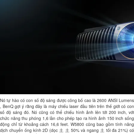
Nó tự hào có con số độ sáng được công bố cao là 2600 ANSI Lumens
, BenQ gợi ý rằng đây là máy chiếu laser đầu tiên trên thế giới có con
số độ sáng đó. Nó cũng có thể chiếu hình ảnh lên tới 200 inch, với
chức năng thu phóng 1,6 lần cho phép tạo ra hình ảnh 150 inch sống
động chỉ từ khoảng cách 16,6 feet. W5800 cũng bao gồm tính năng
dịch chuyển ống kính 2D (dọc 土 土 50% và ngang 土 tối đa 21%) có