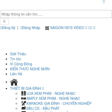
Đăng Ký
|
Đăng Nhập
SAIGON HD'S VIDEO
Giới Thiệu
Tin tức
Vì Cộng Đồng
KIẾN THỨC NGHE NHÌN
Liên Hệ
THIẾT BỊ GIA ĐÌNH
LOA XEM PHIM - NGHE NHẠC
AMPLY XEM PHIM - NGHE NHẠC
KARAOKE GIA ĐÌNH - CHUYÊN NGHIỆP
ĐẦU CD - ĐẦU PHÁT