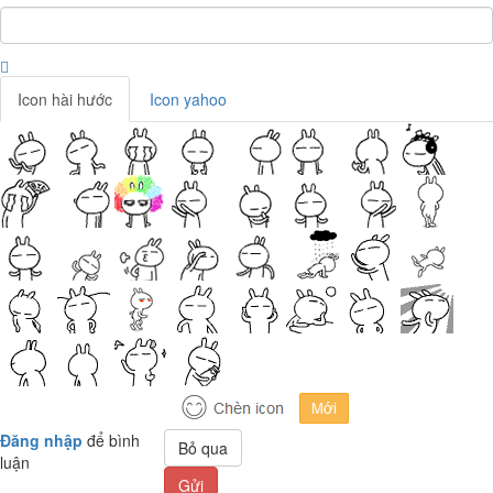
Icon hài hước
Icon yahoo
Đăng nhập
để bình
Bỏ qua
luận
Gửi