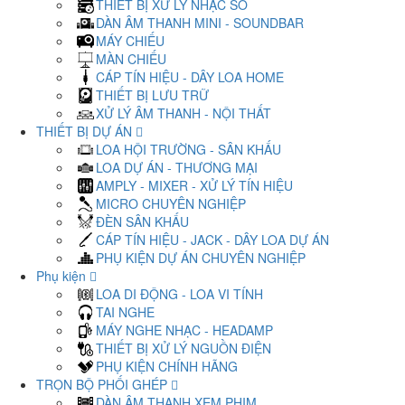
THIẾT BỊ XỬ LÝ NHẠC SỐ
DÀN ÂM THANH MINI - SOUNDBAR
MÁY CHIẾU
MÀN CHIẾU
CÁP TÍN HIỆU - DÂY LOA HOME
THIẾT BỊ LƯU TRỮ
XỬ LÝ ÂM THANH - NỘI THẤT
THIẾT BỊ DỰ ÁN
LOA HỘI TRƯỜNG - SÂN KHẤU
LOA DỰ ÁN - THƯƠNG MẠI
AMPLY - MIXER - XỬ LÝ TÍN HIỆU
MICRO CHUYÊN NGHIỆP
ĐÈN SÂN KHẤU
CÁP TÍN HIỆU - JACK - DÂY LOA DỰ ÁN
PHỤ KIỆN DỰ ÁN CHUYÊN NGHIỆP
Phụ kiện
LOA DI ĐỘNG - LOA VI TÍNH
TAI NGHE
MÁY NGHE NHẠC - HEADAMP
THIẾT BỊ XỬ LÝ NGUỒN ĐIỆN
PHỤ KIỆN CHÍNH HÃNG
TRỌN BỘ PHỐI GHÉP
DÀN ÂM THANH XEM PHIM