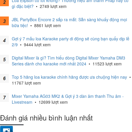
Loa Elipson có tốt không? Thương hiệu âm thanh Pháp này có
gì đặc biệt?
•
2749 lượt xem
JBL PartyBox Encore 2 sắp ra mắt: Sẵn sàng khuấy động mọi
bữa tiệc!
•
8861 lượt xem
Gợi ý 7 mẫu loa Karaoke party di động sẽ cùng bạn quẩy dịp lễ
2/9
•
9444 lượt xem
Digital Mixer là gì? Tìm hiểu dòng Digital Mixer Yamaha DM3
Series dành cho karaoke mới nhất 2024
•
11523 lượt xem
Top 5 hãng loa karaoke chính hãng được ưa chuộng hiện nay
•
11767 lượt xem
Mixer Yamaha AG03 MK2 & Gợi ý 3 dàn âm thanh Thu âm -
Livestream
•
12699 lượt xem
Đánh giá nhiều bình luận nhất