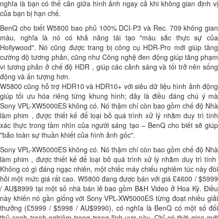
nghĩa là bạn có thể căn giữa hình ảnh ngay cả khi không gian định vị
của bạn bị hạn chế.
BenQ cho biết W5800 bao phủ 100% DCI-P3 và Rec. 709 không gian
màu, nghĩa là nó có khả năng tái tạo "màu sắc thực sự của
Hollywood". Nó cũng được trang bị công cụ HDR-Pro mới giúp tăng
cường độ tương phản, cũng như Công nghệ đen động giúp tăng phạm
vi tương phản ở chế độ HDR , giúp các cảnh sáng và tối trở nên sống
động và ấn tượng hơn.
W5800 cũng hỗ trợ HDR10 và HDR10+ với siêu dữ liệu hình ảnh động
giúp tối ưu hóa riêng từng khung hình; đây là điều đáng chú ý mà
Sony VPL-XW5000ES không có. Nó thậm chí còn bao gồm chế độ Nhà
làm phim , được thiết kế để loại bỏ quá trình xử lý nhằm duy trì tính
xác thực trong tầm nhìn của người sáng tạo – BenQ cho biết sẽ giúp
"bảo toàn sự thuần khiết của hình ảnh gốc".
Sony VPL-XW5000ES không có. Nó thậm chí còn bao gồm chế độ Nhà
làm phim , được thiết kế để loại bỏ quá trình xử lý nhằm duy trì tính
Không có gì đáng ngạc nhiên, một chiếc máy chiếu nghiêm túc này đòi
hỏi một mức giá rất cao. W5800 đang được bán với giá £4600 / $5999
/ AU$8999 tại một số nhà bán lẻ bao gồm B&H Video ở Hoa Kỳ. Điều
này khiến nó gần giống với Sony VPL-XW5000ES từng đoạt nhiều giải
thưởng (£5999 / $5998 / AU$9990), có nghĩa là BenQ có một số đối
thủ cạnh tranh nghiêm trọng trong lĩnh vực này. Chỉ có thời gian mới