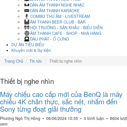
DÀN ÂM THANH NGHE NHẠC
DÀN ÂM THANH KARAOKE
COMBO THU ÂM - LIVESTREAM
ÂM THANH BEER CLUB - BAR
HỘI TRƯỜNG - SÂN KHẤU - BIỂU DIỄN
ÂM THANH CAFE - SHOP - NHÀ HÀNG
ĐẦU PHÁT - Ổ CỨNG
DỰ ÁN TIÊU BIỂU
Khuyến mãi & Sự kiện
Trang Chủ
Tin tức
Thiết bị nghe nhìn
Thiết bị nghe nhìn
Máy chiếu cao cấp mới của BenQ là máy
chiếu 4K chân thực, sắc nét, nhắm đến
Sony từng đoạt giải thưởng
Phương Ngô Thị Hồng
•
06/06/2024 10:35
•
0 bình luận
•
8604 lượt
xem