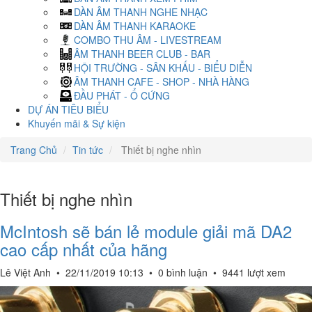
DÀN ÂM THANH NGHE NHẠC
DÀN ÂM THANH KARAOKE
COMBO THU ÂM - LIVESTREAM
ÂM THANH BEER CLUB - BAR
HỘI TRƯỜNG - SÂN KHẤU - BIỂU DIỄN
ÂM THANH CAFE - SHOP - NHÀ HÀNG
ĐẦU PHÁT - Ổ CỨNG
DỰ ÁN TIÊU BIỂU
Khuyến mãi & Sự kiện
Trang Chủ
Tin tức
Thiết bị nghe nhìn
Thiết bị nghe nhìn
McIntosh sẽ bán lẻ module giải mã DA2
cao cấp nhất của hãng
Lê Việt Anh
•
22/11/2019 10:13
•
0 bình luận
•
9441 lượt xem