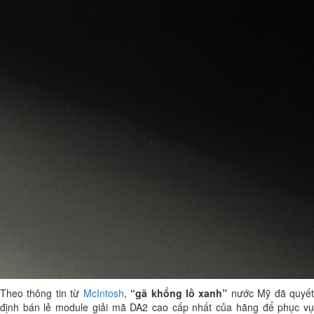
Theo thông tin từ
McIntosh
,
“gã khổng lồ xanh”
nước Mỹ đã quyế
định bán lẻ module giải mã DA2 cao cấp nhất của hãng để phục vụ