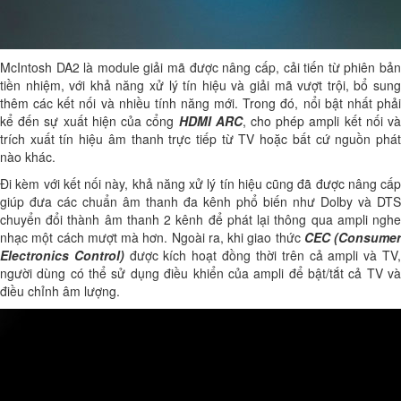
McIntosh DA2 là module giải mã được nâng cấp, cải tiến từ phiên bản
tiền nhiệm, với khả năng xử lý tín hiệu và giải mã vượt trội, bổ sung
thêm các kết nối và nhiều tính năng mới. Trong đó, nổi bật nhất phải
kể đến sự xuất hiện của cổng
HDMI ARC
, cho phép ampli kết nối v
trích xuất tín hiệu âm thanh trực tiếp từ TV hoặc bất cứ nguồn phát
nào khác.
Đi kèm với kết nối này, khả năng xử lý tín hiệu cũng đã được nâng cấp
giúp đưa các chuẩn âm thanh đa kênh phổ biến như Dolby và DTS
chuyển đổi thành âm thanh 2 kênh để phát lại thông qua ampli nghe
nhạc một cách mượt mà hơn. Ngoài ra, khi giao thức
CEC (Consumer
Electronics Control)
được kích hoạt đồng thời trên cả ampli và TV
người dùng có thể sử dụng điều khiển của ampli để bật/tắt cả TV và
điều chỉnh âm lượng.