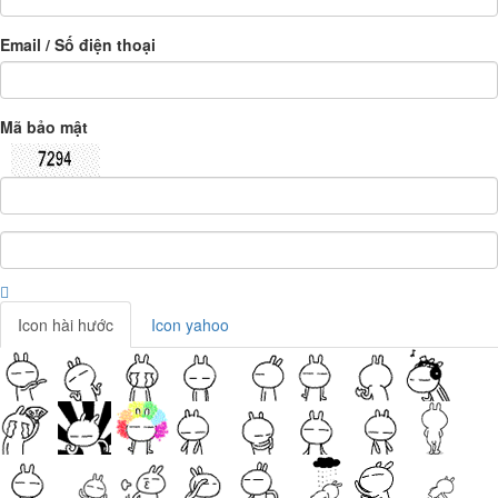
Email / Số điện thoại
Mã bảo mật
Icon hài hước
Icon yahoo