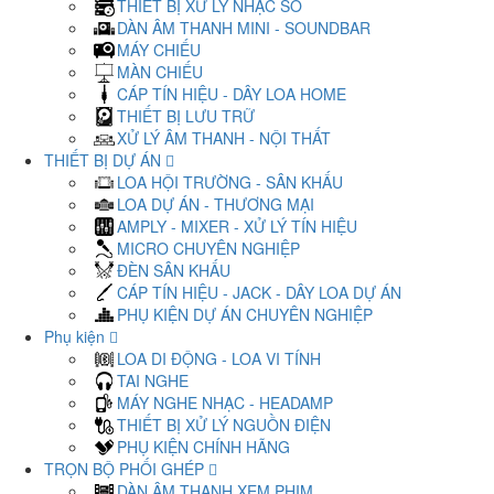
THIẾT BỊ XỬ LÝ NHẠC SỐ
DÀN ÂM THANH MINI - SOUNDBAR
MÁY CHIẾU
MÀN CHIẾU
CÁP TÍN HIỆU - DÂY LOA HOME
THIẾT BỊ LƯU TRỮ
XỬ LÝ ÂM THANH - NỘI THẤT
THIẾT BỊ DỰ ÁN
LOA HỘI TRƯỜNG - SÂN KHẤU
LOA DỰ ÁN - THƯƠNG MẠI
AMPLY - MIXER - XỬ LÝ TÍN HIỆU
MICRO CHUYÊN NGHIỆP
ĐÈN SÂN KHẤU
CÁP TÍN HIỆU - JACK - DÂY LOA DỰ ÁN
PHỤ KIỆN DỰ ÁN CHUYÊN NGHIỆP
Phụ kiện
LOA DI ĐỘNG - LOA VI TÍNH
TAI NGHE
MÁY NGHE NHẠC - HEADAMP
THIẾT BỊ XỬ LÝ NGUỒN ĐIỆN
PHỤ KIỆN CHÍNH HÃNG
TRỌN BỘ PHỐI GHÉP
DÀN ÂM THANH XEM PHIM