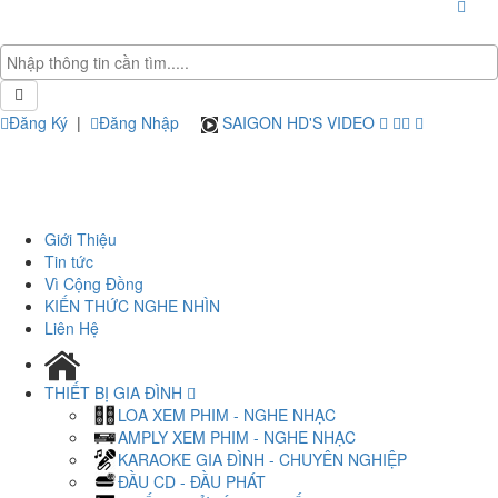
Đăng Ký
|
Đăng Nhập
SAIGON HD'S VIDEO
Giới Thiệu
Tin tức
Vì Cộng Đồng
KIẾN THỨC NGHE NHÌN
Liên Hệ
THIẾT BỊ GIA ĐÌNH
LOA XEM PHIM - NGHE NHẠC
AMPLY XEM PHIM - NGHE NHẠC
KARAOKE GIA ĐÌNH - CHUYÊN NGHIỆP
ĐẦU CD - ĐẦU PHÁT