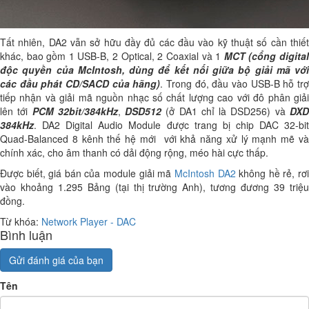
Tất nhiên, DA2 vẫn sở hữu đầy đủ các đầu vào kỹ thuật số cần thiết
khác, bao gồm 1 USB-B, 2 Optical, 2 Coaxial và 1
MCT (cổng digita
độc quyền của McIntosh, dùng để kết nối giữa bộ giải mã với
các đầu phát CD/SACD của hãng)
. Trong đó, đầu vào USB-B hỗ tr
tiếp nhận và giải mã nguồn nhạc số chất lượng cao với đô phân giải
lên tới
PCM 32bit/384kHz
,
DSD512
(ở DA1 chỉ là DSD256) và
DX
384kHz
. DA2 Digital Audio Module được trang bị chip DAC 32-bit
Quad-Balanced 8 kênh thế hệ mới với khả năng xử lý mạnh mẽ và
chính xác, cho âm thanh có dải động rộng, méo hài cực thấp.
Được biết, giá bán của module giải mã
McIntosh DA2
không hề rẻ, rơ
vào khoảng 1.295 Bảng (tại thị trường Anh), tương đương 39 triệu
đồng.
Từ khóa:
Network Player - DAC
Bình luận
Gửi đánh giá của bạn
Tên