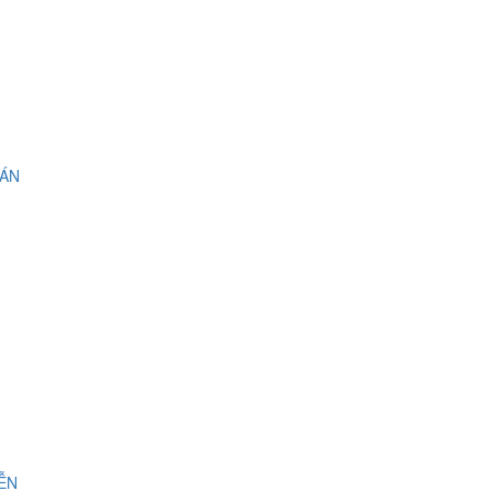
 ÁN
IỄN