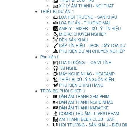
THIẾT BỊ LƯU TRỮ
XỬ LÝ ÂM THANH - NỘI THẤT
THIẾT BỊ DỰ ÁN
LOA HỘI TRƯỜNG - SÂN KHẤU
LOA DỰ ÁN - THƯƠNG MẠI
AMPLY - MIXER - XỬ LÝ TÍN HIỆU
MICRO CHUYÊN NGHIỆP
ĐÈN SÂN KHẤU
CÁP TÍN HIỆU - JACK - DÂY LOA DỰ
PHỤ KIỆN DỰ ÁN CHUYÊN NGHIỆP
Phụ kiện
LOA DI ĐỘNG - LOA VI TÍNH
TAI NGHE
MÁY NGHE NHẠC - HEADAMP
THIẾT BỊ XỬ LÝ NGUỒN ĐIỆN
PHỤ KIỆN CHÍNH HÃNG
TRỌN BỘ PHỐI GHÉP
DÀN ÂM THANH XEM PHIM
DÀN ÂM THANH NGHE NHẠC
DÀN ÂM THANH KARAOKE
COMBO THU ÂM - LIVESTREAM
ÂM THANH BEER CLUB - BAR
HỘI TRƯỜNG - SÂN KHẤU - BIỂU D