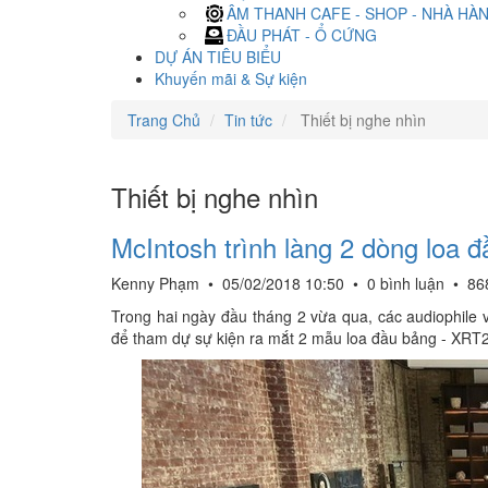
ÂM THANH CAFE - SHOP - NHÀ HÀ
ĐẦU PHÁT - Ổ CỨNG
DỰ ÁN TIÊU BIỂU
Khuyến mãi & Sự kiện
Trang Chủ
Tin tức
Thiết bị nghe nhìn
Thiết bị nghe nhìn
McIntosh trình làng 2 dòng loa
Kenny Phạm
•
05/02/2018 10:50
•
0 bình luận
•
86
Trong hai ngày đầu tháng 2 vừa qua, các audiophile
để tham dự sự kiện ra mắt 2 mẫu loa đầu bảng - XRT