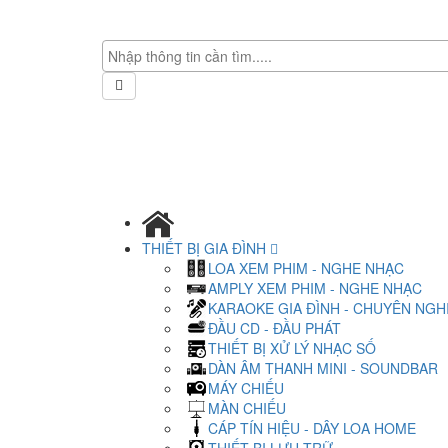
THIẾT BỊ GIA ĐÌNH
LOA XEM PHIM - NGHE NHẠC
AMPLY XEM PHIM - NGHE NHẠC
KARAOKE GIA ĐÌNH - CHUYÊN NGH
ĐẦU CD - ĐẦU PHÁT
THIẾT BỊ XỬ LÝ NHẠC SỐ
DÀN ÂM THANH MINI - SOUNDBAR
MÁY CHIẾU
MÀN CHIẾU
CÁP TÍN HIỆU - DÂY LOA HOME