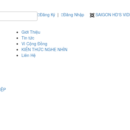
Đăng Ký
|
Đăng Nhập
SAIGON HD'S VI
Giới Thiệu
Tin tức
Vì Cộng Đồng
KIẾN THỨC NGHE NHÌN
Liên Hệ
IỆP