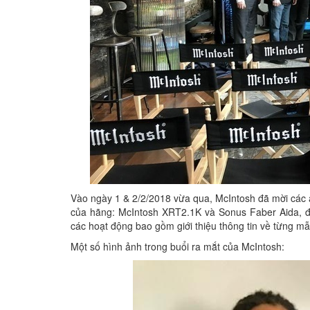
Vào ngày 1 & 2/2/2018 vừa qua, McIntosh đã mời các 
của hãng: McIntosh XRT2.1K và Sonus Faber Aida, đư
các hoạt động bao gồm giới thiệu thông tin về từng mẫ
Một số hình ảnh trong buổi ra mắt của McIntosh: