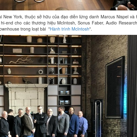
tại New York, thuộc sở hữu của đạo diễn lừng danh Marcus Nispel và 
m hi-end cho các thương hiệu McIntosh, Sonus Faber, Audio Research
ownhouse trong loạt bài "
Hành trình McIntosh
".