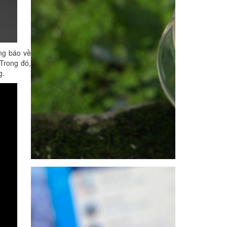
ng báo về
 Trong đó,
g.