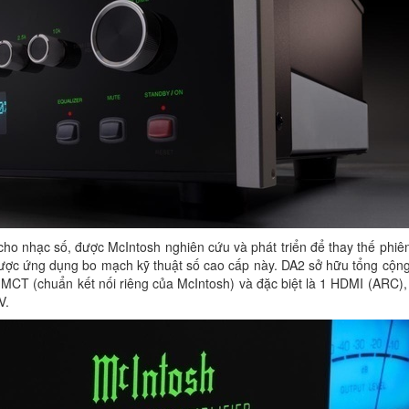
 cho nhạc số, được McIntosh nghiên cứu và phát triển để thay thế phi
 được ứng dụng bo mạch kỹ thuật số cao cấp này. DA2 sở hữu tổng cộng
1 MCT (chuẩn kết nối riêng của McIntosh) và đặc biệt là 1 HDMI (ARC)
V.