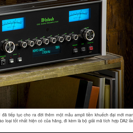
i đã tiếp tục cho ra đời thêm một mẫu ampli tiền khuếch đại mới ma
 loại tốt nhất hiện có của hãng, đi kèm là bộ giải mã tích hợp DA2 lầ