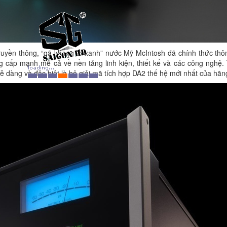
truyền thông, “gã khổng lồ xanh” nước Mỹ McIntosh đã chính thức thô
g cấp mạnh mẽ cả về nền tảng linh kiện, thiết kế và các công nghệ.
 dàng và đặc biệt là bộ giải mã tích hợp DA2 thế hệ mới nhất của hãn