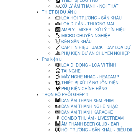
THIẾT BỊ LƯU TRỮ
XỬ LÝ ÂM THANH - NỘI THẤT
THIẾT BỊ DỰ ÁN
LOA HỘI TRƯỜNG - SÂN KHẤU
LOA DỰ ÁN - THƯƠNG MẠI
AMPLY - MIXER - XỬ LÝ TÍN HIỆU
MICRO CHUYÊN NGHIỆP
ĐÈN SÂN KHẤU
CÁP TÍN HIỆU - JACK - DÂY LOA DỰ
PHỤ KIỆN DỰ ÁN CHUYÊN NGHIỆP
Phụ kiện
LOA DI ĐỘNG - LOA VI TÍNH
TAI NGHE
MÁY NGHE NHẠC - HEADAMP
THIẾT BỊ XỬ LÝ NGUỒN ĐIỆN
PHỤ KIỆN CHÍNH HÃNG
TRỌN BỘ PHỐI GHÉP
DÀN ÂM THANH XEM PHIM
DÀN ÂM THANH NGHE NHẠC
DÀN ÂM THANH KARAOKE
COMBO THU ÂM - LIVESTREAM
ÂM THANH BEER CLUB - BAR
HỘI TRƯỜNG - SÂN KHẤU - BIỂU D