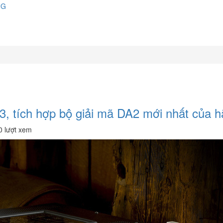
NG
53, tích hợp bộ giải mã DA2 mới nhất của 
0 lượt xem