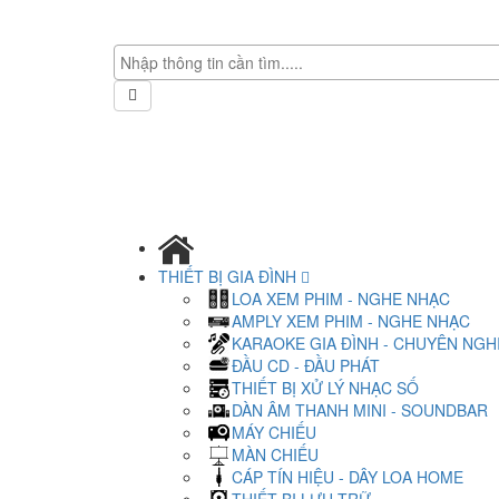
THIẾT BỊ GIA ĐÌNH
LOA XEM PHIM - NGHE NHẠC
AMPLY XEM PHIM - NGHE NHẠC
KARAOKE GIA ĐÌNH - CHUYÊN NGH
ĐẦU CD - ĐẦU PHÁT
THIẾT BỊ XỬ LÝ NHẠC SỐ
DÀN ÂM THANH MINI - SOUNDBAR
MÁY CHIẾU
MÀN CHIẾU
CÁP TÍN HIỆU - DÂY LOA HOME