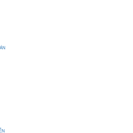
 ÁN
IỄN