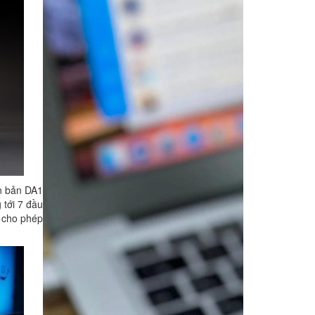
ên bản DA1
 tới 7 đầu
, cho phép