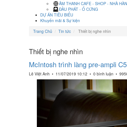
ÂM THANH CAFE - SHOP - NHÀ HÀ
ĐẦU PHÁT - Ổ CỨNG
DỰ ÁN TIÊU BIỂU
Khuyến mãi & Sự kiện
Trang Chủ
Tin tức
Thiết bị nghe nhìn
Thiết bị nghe nhìn
McIntosh trình làng pre-ampli C
Lê Việt Anh
•
11/07/2019 10:12
•
0 bình luận
•
995