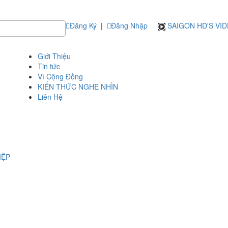
Đăng Ký
|
Đăng Nhập
SAIGON HD'S VI
Giới Thiệu
Tin tức
Vì Cộng Đồng
KIẾN THỨC NGHE NHÌN
Liên Hệ
IỆP