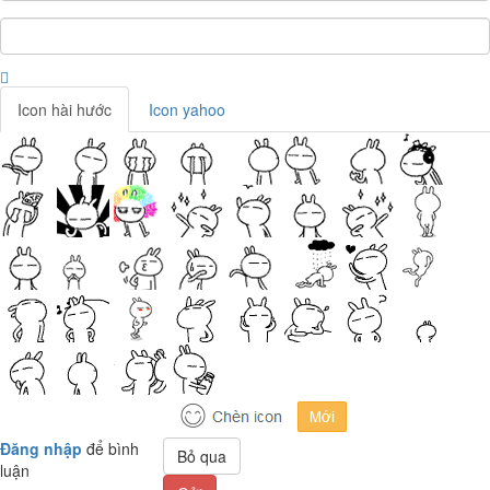
Icon hài hước
Icon yahoo
Đăng nhập
để bình
Bỏ qua
luận