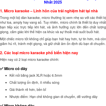
Nhất 2025
1. Micro karaoke – Linh hồn của trải nghiệm hát tại nhà
Trong một bộ dàn karaoke, micro thường bị xem nhẹ so với các thiết bị
như loa, amply hay vang số. Tuy nhiên, micro chính là thiết bị duy nhất
bạn tiếp xúc trực tiếp khi hát, và ảnh hưởng cực lớn đến chất lượng
giọng, cảm giác khi thể hiện ca khúc và sự thoải mái suốt buổi hát.
Một chiếc micro tốt không chỉ giúp bạn hát hay hơn, tự tin hơn, mà còn
giảm hú rít, tránh mệt giọng, và giữ chất âm ổn định dù bạn di chuyển.
2. Các loại micro karaoke phổ biến hiện nay
Hiện nay có 2 loại micro karaoke chính:
✅ Micro có dây
Kết nối bằng jack XLR hoặc 6.5mm
Chất lượng ổn định, ít nhiễu sóng
Giá thành rẻ hơn, bền bỉ
Nhược điểm: Hạn chế không gian di chuyển, dễ vướng dây
✅ Micro không dây