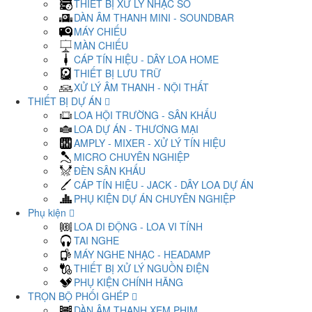
THIẾT BỊ XỬ LÝ NHẠC SỐ
DÀN ÂM THANH MINI - SOUNDBAR
MÁY CHIẾU
MÀN CHIẾU
CÁP TÍN HIỆU - DÂY LOA HOME
THIẾT BỊ LƯU TRỮ
XỬ LÝ ÂM THANH - NỘI THẤT
THIẾT BỊ DỰ ÁN
LOA HỘI TRƯỜNG - SÂN KHẤU
LOA DỰ ÁN - THƯƠNG MẠI
AMPLY - MIXER - XỬ LÝ TÍN HIỆU
MICRO CHUYÊN NGHIỆP
ĐÈN SÂN KHẤU
CÁP TÍN HIỆU - JACK - DÂY LOA DỰ ÁN
PHỤ KIỆN DỰ ÁN CHUYÊN NGHIỆP
Phụ kiện
LOA DI ĐỘNG - LOA VI TÍNH
TAI NGHE
MÁY NGHE NHẠC - HEADAMP
THIẾT BỊ XỬ LÝ NGUỒN ĐIỆN
PHỤ KIỆN CHÍNH HÃNG
TRỌN BỘ PHỐI GHÉP
DÀN ÂM THANH XEM PHIM