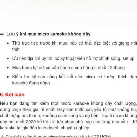
➡️
Lưu ý khi mua micro karaoke không dây
Thử trực tiếp trước khi mua nếu có thể, đặc biệt với giọng nói
thật
Ưu tiên địa chỉ uy tín, có kỹ thuật viên hỗ trợ chỉnh sóng, set up
Mua hàng tại nơi có bảo hành chính hãng ít nhất 12 tháng
Kiểm tra kỹ các cổng kết nối của micro có tương thích dàn
karaoke đang dùng
6. Kết luận
Nếu bạn đang tìm kiếm một micro karaoke không dây chất lượng,
đừng chọn theo giá rẻ nhất. Hãy cân nhắc các yếu tố như chống hú,
chất lượng âm thanh, khoảng cách sóng và độ bền. Top 5 micro không
dây hot nhất 2025 kể trên là lựa chọn phù hợp cho từng nhu cầu – từ
karaoke tại gia đến kinh doanh chuyên nghiệp.
🎵 Địa chỉ tư vấn & mua micro karaoke uy tín tại TP.HCM: