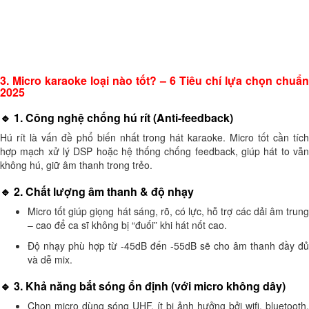
3. Micro karaoke loại nào tốt? – 6 Tiêu chí lựa chọn chuẩn
2025
🔹 1. Công nghệ chống hú rít (Anti-feedback)
Hú rít là vấn đề phổ biến nhất trong hát karaoke. Micro tốt cần tích
hợp mạch xử lý DSP hoặc hệ thống chống feedback, giúp hát to vẫn
không hú, giữ âm thanh trong trẻo.
🔹 2. Chất lượng âm thanh & độ nhạy
Micro tốt giúp giọng hát sáng, rõ, có lực, hỗ trợ các dải âm trung
– cao để ca sĩ không bị “đuối” khi hát nốt cao.
Độ nhạy phù hợp từ -45dB đến -55dB sẽ cho âm thanh đầy đủ
và dễ mix.
🔹 3. Khả năng bắt sóng ổn định (với micro không dây)
Chọn micro dùng sóng UHF, ít bị ảnh hưởng bởi wifi, bluetooth,