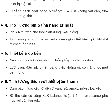
thiết bị điện tử.
Khoảng cách hoạt động lý tưởng: 30–50m không vật cản, 20–
30m trong nhà.
🔹 4. Thời lượng pin & tính năng tự ngắt
Pin AA thường cho thời gian dùng 6–10 tiếng
Tính năng auto mute và auto sleep giúp tiết kiệm pin khi đặt
micro xuống bàn
🔹 5. Thiết kế & độ bền
Nên chọn vỏ hợp kim nhôm, chống trầy và chịu va đập
Lưới chụp đầu micro nên bằng thép không gỉ, có màng lọc mút
bên trong
🔹 6. Tính tương thích với thiết bị âm thanh
Đảm bảo micro kết nối dễ với vang số, amply, mixer, loa kéo
Bộ thu cần có cổng XLR balance hoặc 6.5mm unbalance phù
hợp với dàn karaoke