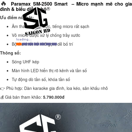
🔥
Paramax SM-2500 Smart – Micro mạnh mẽ cho gi
đình & biểu diễn nhỏ
Ưu điểm nổi bật:
Âm thanh trung thực, tiếng micro rất sạch
Vỏ micro được xử lý chống trầy xước
Bộ thu thiết kế nhỏ gọn, dễ bố trí
Thông số:
Sóng UHF kép
Màn hình LED hiển thị rõ kênh và tần số
Tự động dò tần số, khóa tần số
👉 Phù hợp: Dàn karaoke gia đình, loa kéo, sân khấu nhỏ
💰 Giá bán tham khảo:
5.790.000đ