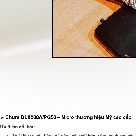
Shure BLX288A/PG58 – Micro thương hiệu Mỹ cao cấp
🔥
Ưu điểm nổi bật:
Thiết lập và vận hành dễ dàng với chất lượng âm thanh cao cấp