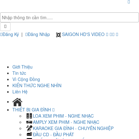
Đăng Ký
|
Đăng Nhập
SAIGON HD'S VIDEO
Giới Thiệu
Tin tức
Vì Cộng Đồng
KIẾN THỨC NGHE NHÌN
Liên Hệ
THIẾT BỊ GIA ĐÌNH
LOA XEM PHIM - NGHE NHẠC
AMPLY XEM PHIM - NGHE NHẠC
KARAOKE GIA ĐÌNH - CHUYÊN NGHIỆP
ĐẦU CD - ĐẦU PHÁT