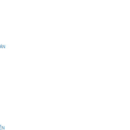
 ÁN
IỄN