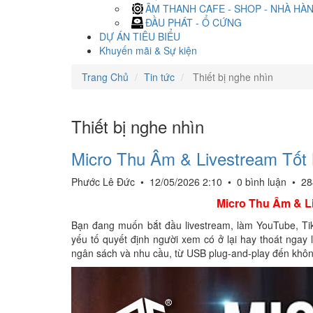
ÂM THANH CAFE - SHOP - NHÀ HÀ
ĐẦU PHÁT - Ổ CỨNG
DỰ ÁN TIÊU BIỂU
Khuyến mãi & Sự kiện
Trang Chủ
Tin tức
Thiết bị nghe nhìn
Thiết bị nghe nhìn
Micro Thu Âm & Livestream Tốt
Phước Lê Đức
•
12/05/2026 2:10
•
0 bình luận
•
28
Micro Thu Âm & L
Bạn đang muốn bắt đầu livestream, làm YouTube, Ti
yếu tố quyết định người xem có ở lại hay thoát ngay
ngân sách và nhu cầu, từ USB plug-and-play đến không