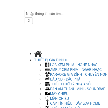
THIẾT BỊ GIA ĐÌNH
LOA XEM PHIM - NGHE NHẠC
AMPLY XEM PHIM - NGHE NHẠC
KARAOKE GIA ĐÌNH - CHUYÊN NGH
ĐẦU CD - ĐẦU PHÁT
THIẾT BỊ XỬ LÝ NHẠC SỐ
DÀN ÂM THANH MINI - SOUNDBAR
MÁY CHIẾU
MÀN CHIẾU
CÁP TÍN HIỆU - DÂY LOA HOME