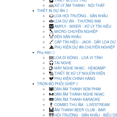
THIẾT BỊ LƯU TRỮ
XỬ LÝ ÂM THANH - NỘI THẤT
THIẾT BỊ DỰ ÁN
LOA HỘI TRƯỜNG - SÂN KHẤU
LOA DỰ ÁN - THƯƠNG MẠI
AMPLY - MIXER - XỬ LÝ TÍN HIỆU
MICRO CHUYÊN NGHIỆP
ĐÈN SÂN KHẤU
CÁP TÍN HIỆU - JACK - DÂY LOA DỰ
PHỤ KIỆN DỰ ÁN CHUYÊN NGHIỆP
Phụ kiện
LOA DI ĐỘNG - LOA VI TÍNH
TAI NGHE
MÁY NGHE NHẠC - HEADAMP
THIẾT BỊ XỬ LÝ NGUỒN ĐIỆN
PHỤ KIỆN CHÍNH HÃNG
TRỌN BỘ PHỐI GHÉP
DÀN ÂM THANH XEM PHIM
DÀN ÂM THANH NGHE NHẠC
DÀN ÂM THANH KARAOKE
COMBO THU ÂM - LIVESTREAM
ÂM THANH BEER CLUB - BAR
HỘI TRƯỜNG - SÂN KHẤU - BIỂU D