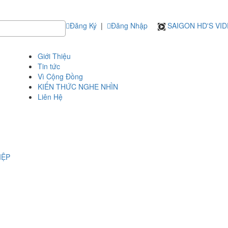
Đăng Ký
|
Đăng Nhập
SAIGON HD'S VI
Giới Thiệu
Tin tức
Vì Cộng Đồng
KIẾN THỨC NGHE NHÌN
Liên Hệ
IỆP