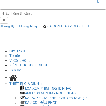
Đăng Ký
|
Đăng Nhập
SAIGON HD'S VIDEO
Giới Thiệu
Tin tức
Vì Cộng Đồng
KIẾN THỨC NGHE NHÌN
Liên Hệ
THIẾT BỊ GIA ĐÌNH
LOA XEM PHIM - NGHE NHẠC
AMPLY XEM PHIM - NGHE NHẠC
KARAOKE GIA ĐÌNH - CHUYÊN NGHIỆP
ĐẦU CD - ĐẦU PHÁT