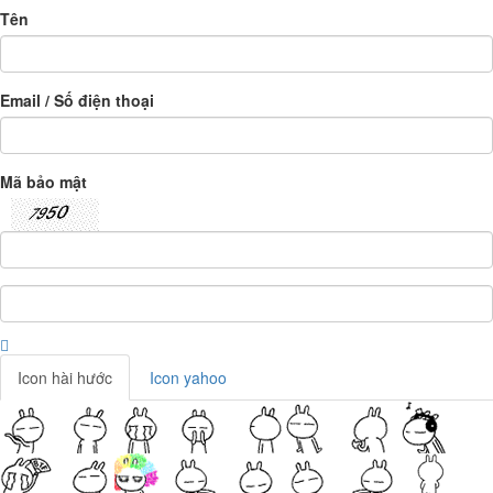
Tên
Email / Số điện thoại
Mã bảo mật
Icon hài hước
Icon yahoo