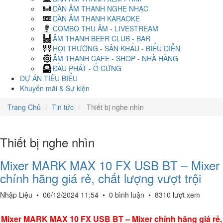
DÀN ÂM THANH NGHE NHẠC
DÀN ÂM THANH KARAOKE
COMBO THU ÂM - LIVESTREAM
ÂM THANH BEER CLUB - BAR
HỘI TRƯỜNG - SÂN KHẤU - BIỂU DIỄN
ÂM THANH CAFE - SHOP - NHÀ HÀNG
ĐẦU PHÁT - Ổ CỨNG
DỰ ÁN TIÊU BIỂU
Khuyến mãi & Sự kiện
Trang Chủ
Tin tức
Thiết bị nghe nhìn
Thiết bị nghe nhìn
Mixer MARK MAX 10 FX USB BT – Mixer
chính hãng giá rẻ, chất lượng vượt trội
Nhập Liệu
•
06/12/2024 11:54
•
0 bình luận
•
8310 lượt xem
Mixer MARK MAX 10 FX USB BT – Mixer chính hãng giá rẻ,