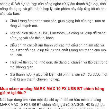
sáng giá. Với sự kết hợp của công nghệ xử lý âm thanh hiện đại, tính
năng đa dạng, và giá thành hợp lý, sản phẩm này đáp ứng tốt cả nhu
cầu của bạn:
Chất lượng âm thanh xuất sắc, giúp giọng hát của bạn luôn rõ
ràng và mạnh mẽ.
Kết nối hiện đại qua USB, Bluetooth, và cổng SD giúp dễ dàng
sử dụng với các thiết bị khác.
Điều chỉnh chi tiết âm thanh với các nút điều chỉnh âm sắc và
equalizer đồ họa, giúp tối ưu hóa chất lượng âm thanh cho mọi
nhu cầu.
Thiết kế tiện dụng, nhỏ gọn, dễ dàng di chuyển và lắp đặt trong
mọi không gian.
Giá thành hợp lý giúp tiết kiệm chi phí mà vẫn sở hữu được một
thiết bị âm thanh chuyên nghiệp.
Mua mixer analog MARK MAX 10 FX USB BT chính hãng
giá rẻ tại đâu?
Nếu bạn đang tìm kiếm một địa chỉ uy tín để sở hữu mixer analog
MARK MAX 10 FX USB BT chính hãng giá rẻ, SAIGON HD là sự lựa