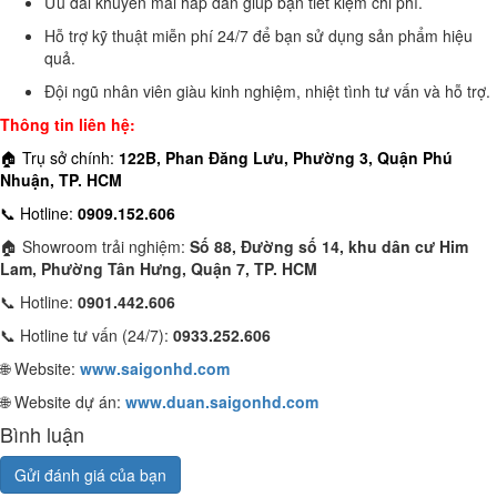
Ưu đãi khuyến mãi hấp dẫn giúp bạn tiết kiệm chi phí.
Hỗ trợ kỹ thuật miễn phí 24/7 để bạn sử dụng sản phẩm hiệu
quả.
Đội ngũ nhân viên giàu kinh nghiệm, nhiệt tình tư vấn và hỗ trợ.
Thông tin liên hệ:
🏠 Trụ sở chính:
122B, Phan Đăng Lưu, Phường 3, Quận Phú
Nhuận, TP. HCM
📞 Hotline:
0909.152.606
🏠 Showroom trải nghiệm:
Số 88, Đường số 14, khu dân cư Him
Lam, Phường Tân Hưng, Quận 7, TP. HCM
📞 Hotline:
0901.442.606
📞 Hotline tư vấn (24/7):
0933.252.606
🌐 Website:
www.saigonhd.com
🌐 Website dự án:
www.duan.saigonhd.com
Bình luận
Gửi đánh giá của bạn