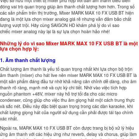
Việc sở hữu một thiết bị mixer phù hợp với dàn âm thanh biểu diễn
đóng vai trò quan trọng giúp âm thanh chất lượng hơn hơn. Trong số
các sản phẩm trên thị trường, Mixer MARK MAX 10 FX USB BT hiện
đang là một lựa chọn mixer analog giá rẻ nhưng vẫn đảm bảo chất
lượng vượt trội. Hãy cùng SAIGON HD khám phá lý do vì sao
chiếc mixer analog này lại là sự lựa chọn hoàn hảo nhé!
Những lý do vì sao Mixer MARK MAX 10 FX USB BT là một
lựa chọn hợp lý:
1. Âm thanh chất lượng
Chất lượng âm thanh là yếu tố quan trọng nhất khi lựa chọn bộ trộn
âm thanh (mixer) cho hát live nên mixer MARK MAX 10 FX USB BT là
một sản phẩm đáng đầu tư nhờ khả năng cân chỉnh dễ dàng, cho âm
thanh rõ ràng, mạnh mẽ và cực kỳ chi tiết. Nhờ vào việc tích hợp
nguồn phantom +48V, mixer này hỗ trợ tối đa cho các micro
condenser, cũng giúp cho việc thu âm giọng hát một cách trung thực
và sắc nét. Điều này đặc biệt quan trọng trong các dàn karaoke, khi
chất lượng giọng hát của người sử dụng cần phải được tái tạo chính
xác nhất.
Ngoài ra, MARK MAX 10 FX USB BT còn được trang bị bộ xử lý hiệu
ứng âm thanh với các hiệu ứng như reverb, delay và chorus, giúp làm