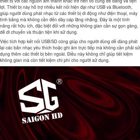
thiết bị với các nguồn âm thanh khác trở nên vô cùng dễ dàng và tiện
lợi. Thiết bị này hỗ trợ nhiều kết nối hiện đại như USB và Bluetooth,
giúp người dùng phát nhạc từ các thiết bị di động như điện thoại, máy
tính bảng mà không cần đến dây cáp lằng nhằng. Đây là một tính
năng rất hữu ích, đặc biệt đối với những không gian cần sự gọn gàng,
dễ di chuyển và thuận tiện khi sử dụng.
Việc tích hợp kết nối USB/SD cũng giúp cho người dùng dễ dàng phát
lại các bản nhạc yêu thích hoặc ghi âm trực tiếp mà không cần phải sử
dụng thêm các thiết bị bên ngoài. Điều này không chỉ giúp tiết kiệm
không gian mà còn tiết kiệm chi phí cho người sử dụng.