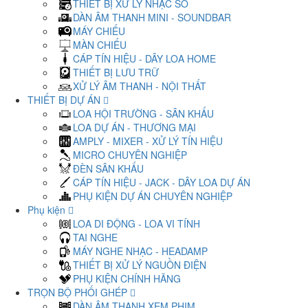
THIẾT BỊ XỬ LÝ NHẠC SỐ
DÀN ÂM THANH MINI - SOUNDBAR
MÁY CHIẾU
MÀN CHIẾU
CÁP TÍN HIỆU - DÂY LOA HOME
THIẾT BỊ LƯU TRỮ
XỬ LÝ ÂM THANH - NỘI THẤT
THIẾT BỊ DỰ ÁN
LOA HỘI TRƯỜNG - SÂN KHẤU
LOA DỰ ÁN - THƯƠNG MẠI
AMPLY - MIXER - XỬ LÝ TÍN HIỆU
MICRO CHUYÊN NGHIỆP
ĐÈN SÂN KHẤU
CÁP TÍN HIỆU - JACK - DÂY LOA DỰ ÁN
PHỤ KIỆN DỰ ÁN CHUYÊN NGHIỆP
Phụ kiện
LOA DI ĐỘNG - LOA VI TÍNH
TAI NGHE
MÁY NGHE NHẠC - HEADAMP
THIẾT BỊ XỬ LÝ NGUỒN ĐIỆN
PHỤ KIỆN CHÍNH HÃNG
TRỌN BỘ PHỐI GHÉP
DÀN ÂM THANH XEM PHIM