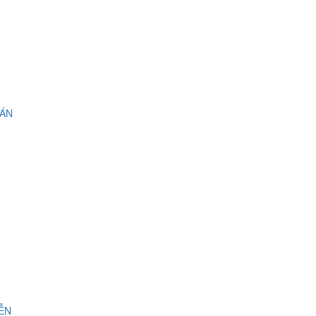
 ÁN
IỄN