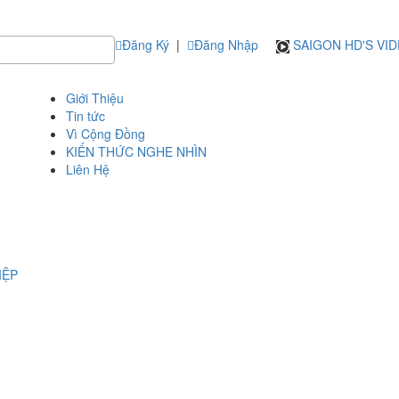
Đăng Ký
|
Đăng Nhập
SAIGON HD'S VI
Giới Thiệu
Tin tức
Vì Cộng Đồng
KIẾN THỨC NGHE NHÌN
Liên Hệ
IỆP