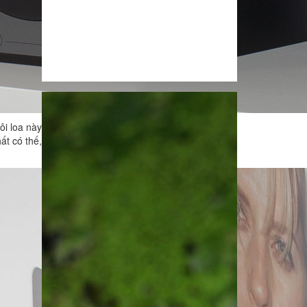
ôi loa này
ất có thế,