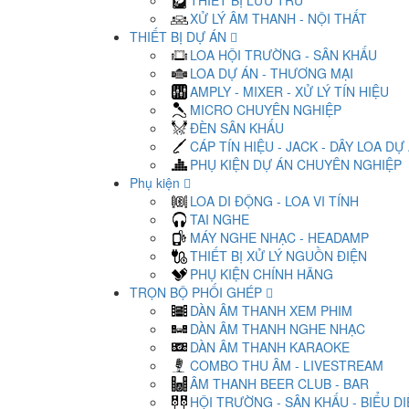
THIẾT BỊ LƯU TRỮ
XỬ LÝ ÂM THANH - NỘI THẤT
THIẾT BỊ DỰ ÁN
LOA HỘI TRƯỜNG - SÂN KHẤU
LOA DỰ ÁN - THƯƠNG MẠI
AMPLY - MIXER - XỬ LÝ TÍN HIỆU
MICRO CHUYÊN NGHIỆP
ĐÈN SÂN KHẤU
CÁP TÍN HIỆU - JACK - DÂY LOA DỰ
PHỤ KIỆN DỰ ÁN CHUYÊN NGHIỆP
Phụ kiện
LOA DI ĐỘNG - LOA VI TÍNH
TAI NGHE
MÁY NGHE NHẠC - HEADAMP
THIẾT BỊ XỬ LÝ NGUỒN ĐIỆN
PHỤ KIỆN CHÍNH HÃNG
TRỌN BỘ PHỐI GHÉP
DÀN ÂM THANH XEM PHIM
DÀN ÂM THANH NGHE NHẠC
DÀN ÂM THANH KARAOKE
COMBO THU ÂM - LIVESTREAM
ÂM THANH BEER CLUB - BAR
HỘI TRƯỜNG - SÂN KHẤU - BIỂU D