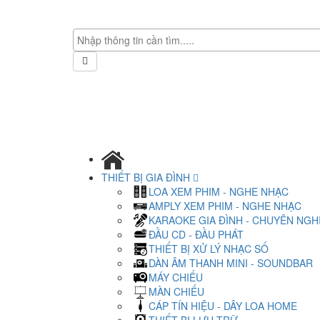
THIẾT BỊ GIA ĐÌNH
LOA XEM PHIM - NGHE NHẠC
AMPLY XEM PHIM - NGHE NHẠC
KARAOKE GIA ĐÌNH - CHUYÊN NGH
ĐẦU CD - ĐẦU PHÁT
THIẾT BỊ XỬ LÝ NHẠC SỐ
DÀN ÂM THANH MINI - SOUNDBAR
MÁY CHIẾU
MÀN CHIẾU
CÁP TÍN HIỆU - DÂY LOA HOME