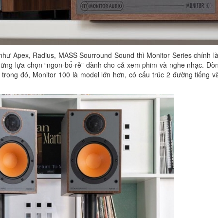
hư Apex, Radius, MASS Sourround Sound thì Monitor Series chính là
những lựa chọn “ngon-bổ-rẻ” dành cho cả xem phim và nghe nhạc. Dòn
 trong đó, Monitor 100 là model lớn hơn, có cấu trúc 2 đường tiếng 