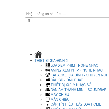
THIẾT BỊ GIA ĐÌNH
LOA XEM PHIM - NGHE NHẠC
AMPLY XEM PHIM - NGHE NHẠC
KARAOKE GIA ĐÌNH - CHUYÊN NGH
ĐẦU CD - ĐẦU PHÁT
THIẾT BỊ XỬ LÝ NHẠC SỐ
DÀN ÂM THANH MINI - SOUNDBAR
MÁY CHIẾU
MÀN CHIẾU
CÁP TÍN HIỆU - DÂY LOA HOME