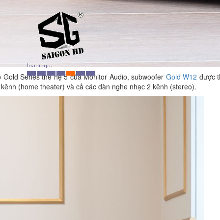
p Gold Series thế hệ 5 của Monitor Audio, subwoofer
Gold W12
được t
kênh (home theater) và cả các dàn nghe nhạc 2 kênh (stereo).