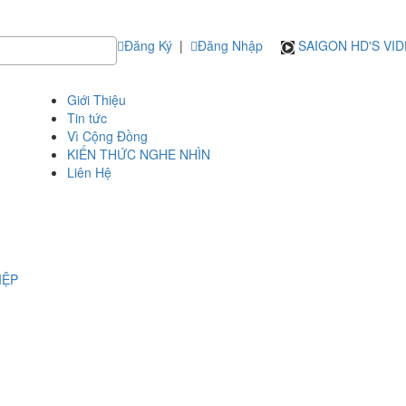
Đăng Ký
|
Đăng Nhập
SAIGON HD'S VI
Giới Thiệu
Tin tức
Vì Cộng Đồng
KIẾN THỨC NGHE NHÌN
Liên Hệ
IỆP