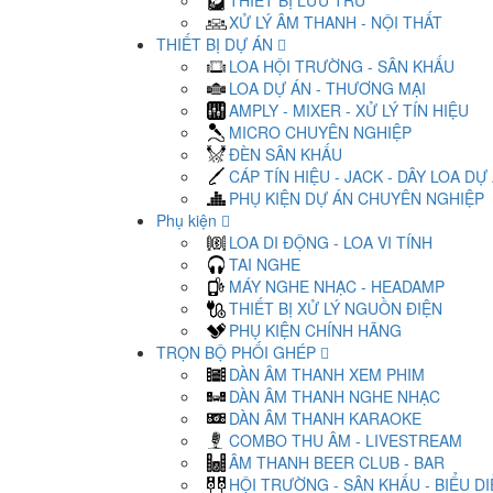
THIẾT BỊ LƯU TRỮ
XỬ LÝ ÂM THANH - NỘI THẤT
THIẾT BỊ DỰ ÁN
LOA HỘI TRƯỜNG - SÂN KHẤU
LOA DỰ ÁN - THƯƠNG MẠI
AMPLY - MIXER - XỬ LÝ TÍN HIỆU
MICRO CHUYÊN NGHIỆP
ĐÈN SÂN KHẤU
CÁP TÍN HIỆU - JACK - DÂY LOA DỰ
PHỤ KIỆN DỰ ÁN CHUYÊN NGHIỆP
Phụ kiện
LOA DI ĐỘNG - LOA VI TÍNH
TAI NGHE
MÁY NGHE NHẠC - HEADAMP
THIẾT BỊ XỬ LÝ NGUỒN ĐIỆN
PHỤ KIỆN CHÍNH HÃNG
TRỌN BỘ PHỐI GHÉP
DÀN ÂM THANH XEM PHIM
DÀN ÂM THANH NGHE NHẠC
DÀN ÂM THANH KARAOKE
COMBO THU ÂM - LIVESTREAM
ÂM THANH BEER CLUB - BAR
HỘI TRƯỜNG - SÂN KHẤU - BIỂU D