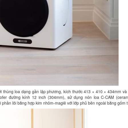
ới thùng loa dạng gần lập phương, kích thước 413 × 410 × 434mm và
oofer đường kính 12 inch (304mm), sử dụng nón loa C-CAM (ceram
 phần lõi bằng hợp kim nhôm-magiê với lớp phủ bên ngoài bằng gốm ti