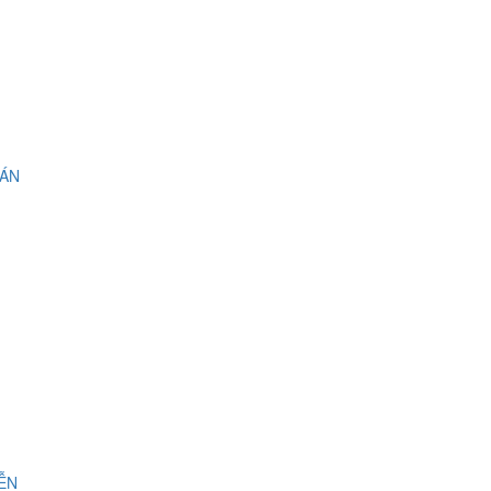
 ÁN
IỄN