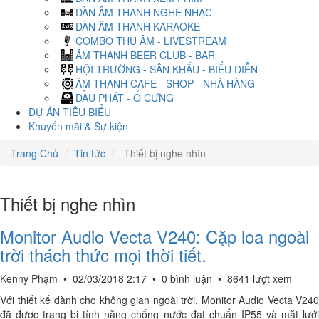
DÀN ÂM THANH NGHE NHẠC
DÀN ÂM THANH KARAOKE
COMBO THU ÂM - LIVESTREAM
ÂM THANH BEER CLUB - BAR
HỘI TRƯỜNG - SÂN KHẤU - BIỂU DIỄN
ÂM THANH CAFE - SHOP - NHÀ HÀNG
ĐẦU PHÁT - Ổ CỨNG
DỰ ÁN TIÊU BIỂU
Khuyến mãi & Sự kiện
Trang Chủ
Tin tức
Thiết bị nghe nhìn
Thiết bị nghe nhìn
Monitor Audio Vecta V240: Cặp loa ngoài
trời thách thức mọi thời tiết.
Kenny Phạm
•
02/03/2018 2:17
•
0 bình luận
•
8641 lượt xem
Với thiết kế dành cho không gian ngoài trời, Monitor Audio Vecta V240
đã được trang bị tính năng chống nước đạt chuẩn IP55 và mặt lưới