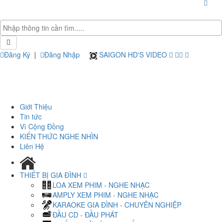
Đăng Ký
|
Đăng Nhập
SAIGON HD'S VIDEO
Giới Thiệu
Tin tức
Vì Cộng Đồng
KIẾN THỨC NGHE NHÌN
Liên Hệ
THIẾT BỊ GIA ĐÌNH
LOA XEM PHIM - NGHE NHẠC
AMPLY XEM PHIM - NGHE NHẠC
KARAOKE GIA ĐÌNH - CHUYÊN NGHIỆP
ĐẦU CD - ĐẦU PHÁT