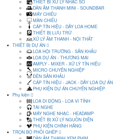
THIẾT BỊ XỬ LÝ NHẠC SỐ
DÀN ÂM THANH MINI - SOUNDBAR
MÁY CHIẾU
MÀN CHIẾU
CÁP TÍN HIỆU - DÂY LOA HOME
THIẾT BỊ LƯU TRỮ
XỬ LÝ ÂM THANH - NỘI THẤT
THIẾT BỊ DỰ ÁN
LOA HỘI TRƯỜNG - SÂN KHẤU
LOA DỰ ÁN - THƯƠNG MẠI
AMPLY - MIXER - XỬ LÝ TÍN HIỆU
MICRO CHUYÊN NGHIỆP
ĐÈN SÂN KHẤU
CÁP TÍN HIỆU - JACK - DÂY LOA DỰ ÁN
PHỤ KIỆN DỰ ÁN CHUYÊN NGHIỆP
Phụ kiện
LOA DI ĐỘNG - LOA VI TÍNH
TAI NGHE
MÁY NGHE NHẠC - HEADAMP
THIẾT BỊ XỬ LÝ NGUỒN ĐIỆN
PHỤ KIỆN CHÍNH HÃNG
TRỌN BỘ PHỐI GHÉP
DÀN ÂM THANH XEM PHIM