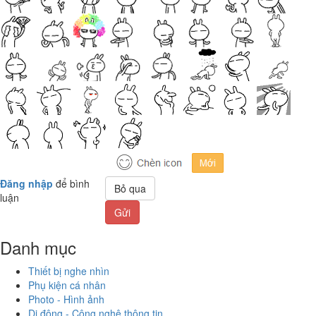
Đăng nhập
để bình
Bỏ qua
luận
Gửi
Danh mục
Thiết bị nghe nhìn
Phụ kiện cá nhân
Photo - Hình ảnh
Di động - Công nghệ thông tin