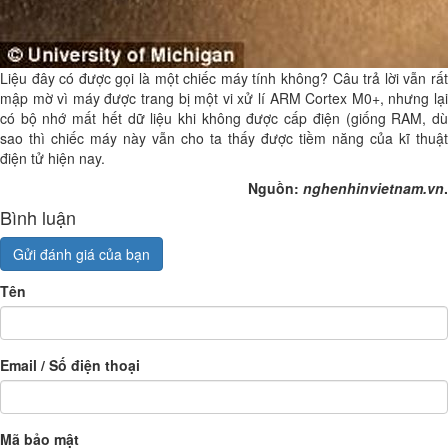
Liệu đây có được gọi là một chiếc máy tính không? Câu trả lời vẫn rất
mập mờ vì máy được trang bị một vi xử lí ARM Cortex M0+, nhưng lại
có bộ nhớ mất hết dữ liệu khi không được cấp điện (giống RAM, dù
sao thì chiếc máy này vẫn cho ta thấy được tiềm năng của kĩ thuật
điện tử hiện nay.
Nguồn:
nghenhinvietnam.vn
.
Bình luận
Gửi đánh giá của bạn
Tên
Email / Số điện thoại
Mã bảo mật