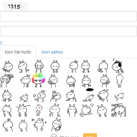
Icon hài hước
Icon yahoo