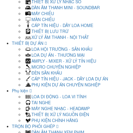
THIẾT BỊ XỬ LÝ NHẠC SỐ
DÀN ÂM THANH MINI - SOUNDBAR
MÁY CHIẾU
MÀN CHIẾU
CÁP TÍN HIỆU - DÂY LOA HOME
THIẾT BỊ LƯU TRỮ
XỬ LÝ ÂM THANH - NỘI THẤT
THIẾT BỊ DỰ ÁN
LOA HỘI TRƯỜNG - SÂN KHẤU
LOA DỰ ÁN - THƯƠNG MẠI
AMPLY - MIXER - XỬ LÝ TÍN HIỆU
MICRO CHUYÊN NGHIỆP
ĐÈN SÂN KHẤU
CÁP TÍN HIỆU - JACK - DÂY LOA DỰ ÁN
PHỤ KIỆN DỰ ÁN CHUYÊN NGHIỆP
Phụ kiện
LOA DI ĐỘNG - LOA VI TÍNH
TAI NGHE
MÁY NGHE NHẠC - HEADAMP
THIẾT BỊ XỬ LÝ NGUỒN ĐIỆN
PHỤ KIỆN CHÍNH HÃNG
TRỌN BỘ PHỐI GHÉP
DÀN ÂM THANH XEM PHIM