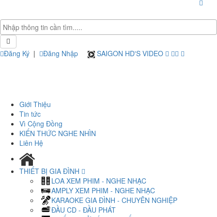
Đăng Ký
|
Đăng Nhập
SAIGON HD'S VIDEO
Giới Thiệu
Tin tức
Vì Cộng Đồng
KIẾN THỨC NGHE NHÌN
Liên Hệ
THIẾT BỊ GIA ĐÌNH
LOA XEM PHIM - NGHE NHẠC
AMPLY XEM PHIM - NGHE NHẠC
KARAOKE GIA ĐÌNH - CHUYÊN NGHIỆP
ĐẦU CD - ĐẦU PHÁT