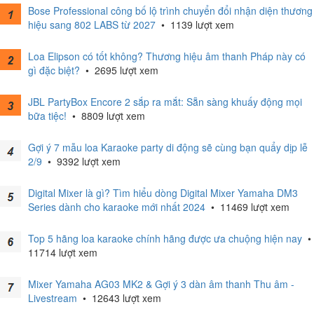
Bose Professional công bố lộ trình chuyển đổi nhận diện thương
hiệu sang 802 LABS từ 2027
•
1139 lượt xem
Loa Elipson có tốt không? Thương hiệu âm thanh Pháp này có
gì đặc biệt?
•
2695 lượt xem
JBL PartyBox Encore 2 sắp ra mắt: Sẵn sàng khuấy động mọi
bữa tiệc!
•
8809 lượt xem
Gợi ý 7 mẫu loa Karaoke party di động sẽ cùng bạn quẩy dịp lễ
2/9
•
9392 lượt xem
Digital Mixer là gì? Tìm hiểu dòng Digital Mixer Yamaha DM3
Series dành cho karaoke mới nhất 2024
•
11469 lượt xem
Top 5 hãng loa karaoke chính hãng được ưa chuộng hiện nay
•
11714 lượt xem
Mixer Yamaha AG03 MK2 & Gợi ý 3 dàn âm thanh Thu âm -
Livestream
•
12643 lượt xem