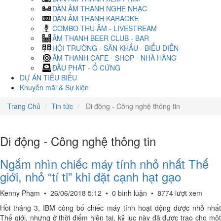
DÀN ÂM THANH NGHE NHẠC
DÀN ÂM THANH KARAOKE
COMBO THU ÂM - LIVESTREAM
ÂM THANH BEER CLUB - BAR
HỘI TRƯỜNG - SÂN KHẤU - BIỂU DIỄN
ÂM THANH CAFE - SHOP - NHÀ HÀNG
ĐẦU PHÁT - Ổ CỨNG
DỰ ÁN TIÊU BIỂU
Khuyến mãi & Sự kiện
Trang Chủ
Tin tức
Di động - Công nghệ thông tin
Di động - Công nghệ thông tin
Ngắm nhìn chiếc máy tính nhỏ nhất Thế
giới, nhỏ “tí ti” khi đặt cạnh hạt gạo
Kenny Phạm
•
26/06/2018 5:12
•
0 bình luận
•
8774 lượt xem
Hồi tháng 3, IBM công bố chiếc máy tính hoạt động được nhỏ nhất
Thế giới, nhưng ở thời điểm hiện tại, kỷ lục này đã được trao cho một