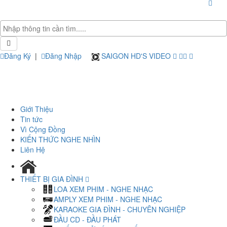
Đăng Ký
|
Đăng Nhập
SAIGON HD'S VIDEO
Giới Thiệu
Tin tức
Vì Cộng Đồng
KIẾN THỨC NGHE NHÌN
Liên Hệ
THIẾT BỊ GIA ĐÌNH
LOA XEM PHIM - NGHE NHẠC
AMPLY XEM PHIM - NGHE NHẠC
KARAOKE GIA ĐÌNH - CHUYÊN NGHIỆP
ĐẦU CD - ĐẦU PHÁT