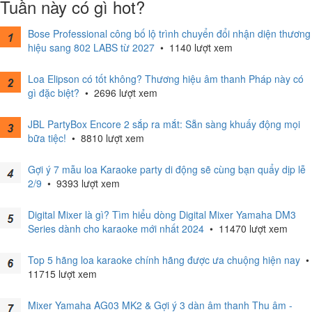
Tuần này có gì hot?
Bose Professional công bố lộ trình chuyển đổi nhận diện thương
hiệu sang 802 LABS từ 2027
•
1140 lượt xem
Loa Elipson có tốt không? Thương hiệu âm thanh Pháp này có
gì đặc biệt?
•
2696 lượt xem
JBL PartyBox Encore 2 sắp ra mắt: Sẵn sàng khuấy động mọi
bữa tiệc!
•
8810 lượt xem
Gợi ý 7 mẫu loa Karaoke party di động sẽ cùng bạn quẩy dịp lễ
2/9
•
9393 lượt xem
Digital Mixer là gì? Tìm hiểu dòng Digital Mixer Yamaha DM3
Series dành cho karaoke mới nhất 2024
•
11470 lượt xem
Top 5 hãng loa karaoke chính hãng được ưa chuộng hiện nay
•
11715 lượt xem
Mixer Yamaha AG03 MK2 & Gợi ý 3 dàn âm thanh Thu âm -