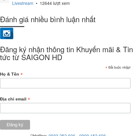
Livestream
•
12644 lượt xem
Đánh giá nhiều bình luận nhất
Đăng ký nhận thông tin Khuyến mãi & Tin
tức từ SAIGON HD
*
Bắt buộc nhập!
*
Họ & Tên
*
Địa chỉ email
Hotline:
0933.252.606
-
0909.152.606