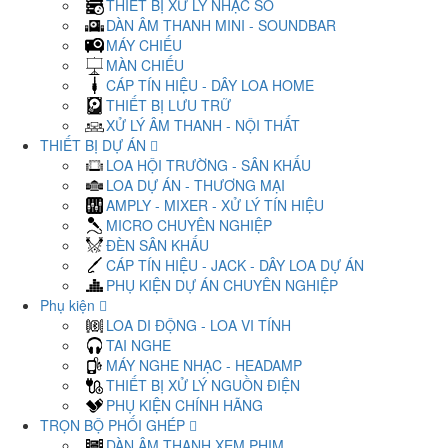
THIẾT BỊ XỬ LÝ NHẠC SỐ
DÀN ÂM THANH MINI - SOUNDBAR
MÁY CHIẾU
MÀN CHIẾU
CÁP TÍN HIỆU - DÂY LOA HOME
THIẾT BỊ LƯU TRỮ
XỬ LÝ ÂM THANH - NỘI THẤT
THIẾT BỊ DỰ ÁN
LOA HỘI TRƯỜNG - SÂN KHẤU
LOA DỰ ÁN - THƯƠNG MẠI
AMPLY - MIXER - XỬ LÝ TÍN HIỆU
MICRO CHUYÊN NGHIỆP
ĐÈN SÂN KHẤU
CÁP TÍN HIỆU - JACK - DÂY LOA DỰ ÁN
PHỤ KIỆN DỰ ÁN CHUYÊN NGHIỆP
Phụ kiện
LOA DI ĐỘNG - LOA VI TÍNH
TAI NGHE
MÁY NGHE NHẠC - HEADAMP
THIẾT BỊ XỬ LÝ NGUỒN ĐIỆN
PHỤ KIỆN CHÍNH HÃNG
TRỌN BỘ PHỐI GHÉP
DÀN ÂM THANH XEM PHIM