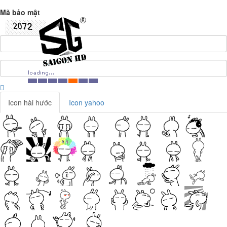
Mã bảo mật
Icon hài hước
Icon yahoo