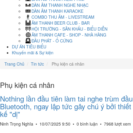
DÀN ÂM THANH NGHE NHẠC
DÀN ÂM THANH KARAOKE
COMBO THU ÂM - LIVESTREAM
ÂM THANH BEER CLUB - BAR
HỘI TRƯỜNG - SÂN KHẤU - BIỂU DIỄN
ÂM THANH CAFE - SHOP - NHÀ HÀNG
ĐẦU PHÁT - Ổ CỨNG
DỰ ÁN TIÊU BIỂU
Khuyến mãi & Sự kiện
Trang Chủ
Tin tức
Phụ kiện cá nhân
Phụ kiện cá nhân
Nothing lần đầu tiên làm tai nghe trùm đầu
Bluetooth, ngay lập tức gây chú ý bởi thiết
kế "dị"
Ninh Trọng Nghĩa
•
10/07/2025 9:50
•
0 bình luận
•
7968 lượt xem