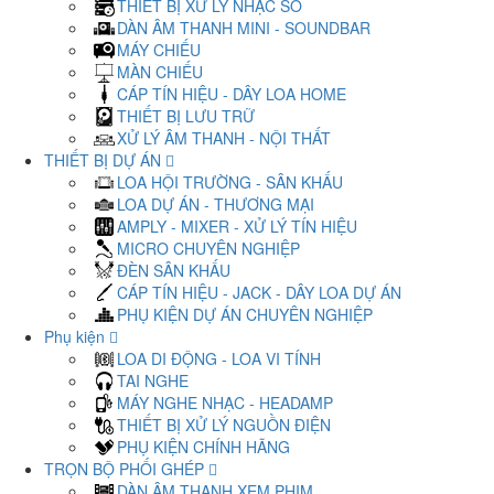
THIẾT BỊ XỬ LÝ NHẠC SỐ
DÀN ÂM THANH MINI - SOUNDBAR
MÁY CHIẾU
MÀN CHIẾU
CÁP TÍN HIỆU - DÂY LOA HOME
THIẾT BỊ LƯU TRỮ
XỬ LÝ ÂM THANH - NỘI THẤT
THIẾT BỊ DỰ ÁN
LOA HỘI TRƯỜNG - SÂN KHẤU
LOA DỰ ÁN - THƯƠNG MẠI
AMPLY - MIXER - XỬ LÝ TÍN HIỆU
MICRO CHUYÊN NGHIỆP
ĐÈN SÂN KHẤU
CÁP TÍN HIỆU - JACK - DÂY LOA DỰ ÁN
PHỤ KIỆN DỰ ÁN CHUYÊN NGHIỆP
Phụ kiện
LOA DI ĐỘNG - LOA VI TÍNH
TAI NGHE
MÁY NGHE NHẠC - HEADAMP
THIẾT BỊ XỬ LÝ NGUỒN ĐIỆN
PHỤ KIỆN CHÍNH HÃNG
TRỌN BỘ PHỐI GHÉP
DÀN ÂM THANH XEM PHIM