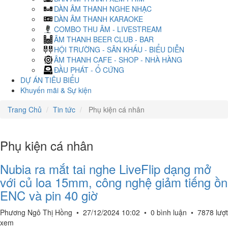
DÀN ÂM THANH NGHE NHẠC
DÀN ÂM THANH KARAOKE
COMBO THU ÂM - LIVESTREAM
ÂM THANH BEER CLUB - BAR
HỘI TRƯỜNG - SÂN KHẤU - BIỂU DIỄN
ÂM THANH CAFE - SHOP - NHÀ HÀNG
ĐẦU PHÁT - Ổ CỨNG
DỰ ÁN TIÊU BIỂU
Khuyến mãi & Sự kiện
Trang Chủ
Tin tức
Phụ kiện cá nhân
Phụ kiện cá nhân
Nubia ra mắt tai nghe LiveFlip dạng mở
với củ loa 15mm, công nghệ giảm tiếng ồn
ENC và pin 40 giờ
Phương Ngô Thị Hồng
•
27/12/2024 10:02
•
0 bình luận
•
7878 lượt
xem