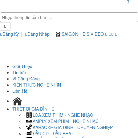
Đăng Ký
|
Đăng Nhập
SAIGON HD'S VIDEO
Giới Thiệu
Tin tức
Vì Cộng Đồng
KIẾN THỨC NGHE NHÌN
Liên Hệ
THIẾT BỊ GIA ĐÌNH
LOA XEM PHIM - NGHE NHẠC
AMPLY XEM PHIM - NGHE NHẠC
KARAOKE GIA ĐÌNH - CHUYÊN NGHIỆP
ĐẦU CD - ĐẦU PHÁT