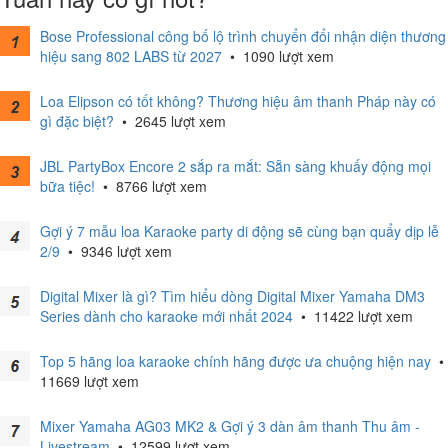
Bose Professional công bố lộ trình chuyển đổi nhận diện thương
hiệu sang 802 LABS từ 2027
•
1090 lượt xem
Loa Elipson có tốt không? Thương hiệu âm thanh Pháp này có
gì đặc biệt?
•
2645 lượt xem
JBL PartyBox Encore 2 sắp ra mắt: Sẵn sàng khuấy động mọi
bữa tiệc!
•
8766 lượt xem
Gợi ý 7 mẫu loa Karaoke party di động sẽ cùng bạn quẩy dịp lễ
2/9
•
9346 lượt xem
Digital Mixer là gì? Tìm hiểu dòng Digital Mixer Yamaha DM3
Series dành cho karaoke mới nhất 2024
•
11422 lượt xem
Top 5 hãng loa karaoke chính hãng được ưa chuộng hiện nay
•
11669 lượt xem
Mixer Yamaha AG03 MK2 & Gợi ý 3 dàn âm thanh Thu âm -
Livestream
•
12599 lượt xem