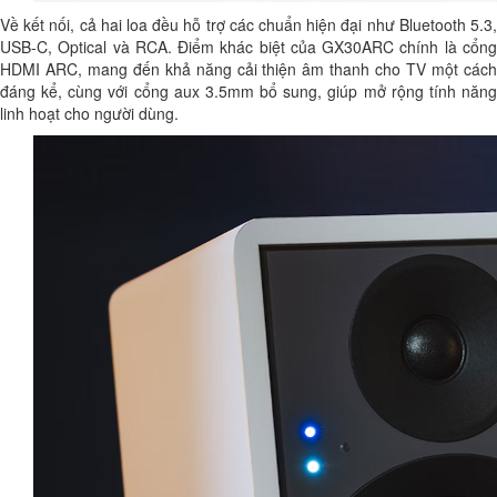
Về kết nối, cả hai loa đều hỗ trợ các chuẩn hiện đại như Bluetooth 5.3,
USB-C, Optical và RCA. Điểm khác biệt của GX30ARC chính là cổng
HDMI ARC, mang đến khả năng cải thiện âm thanh cho TV một cách
đáng kể, cùng với cổng aux 3.5mm bổ sung, giúp mở rộng tính năng
linh hoạt cho người dùng.