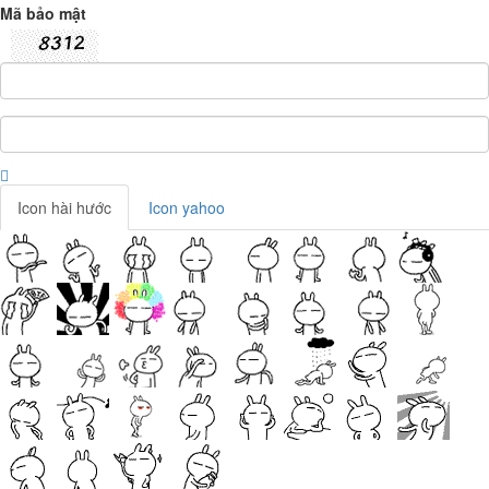
Mã bảo mật
Icon hài hước
Icon yahoo