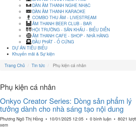
DÀN ÂM THANH NGHE NHẠC
DÀN ÂM THANH KARAOKE
COMBO THU ÂM - LIVESTREAM
ÂM THANH BEER CLUB - BAR
HỘI TRƯỜNG - SÂN KHẤU - BIỂU DIỄN
ÂM THANH CAFE - SHOP - NHÀ HÀNG
ĐẦU PHÁT - Ổ CỨNG
DỰ ÁN TIÊU BIỂU
Khuyến mãi & Sự kiện
Trang Chủ
Tin tức
Phụ kiện cá nhân
Phụ kiện cá nhân
Onkyo Creator Series: Dòng sản phẩm lý
tưởng dành cho nhà sáng tạo nội dung
Phương Ngô Thị Hồng
•
10/01/2025 12:05
•
0 bình luận
•
8021 lượt
xem