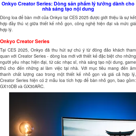
Onkyo Creator Series: Dòng sản phẩm lý tưởng dành cho
nhà sáng tạo nội dung
Dòng loa để bàn mới của Onkyo tại CES 2025 được giới thiệu là sự kết
hợp đầy thú vị giữa thiết kế nhỏ gọn, công nghệ hiện đại và mức giá
hợp lý.
Onkyo Creator Series
Tại CES 2025, Onkyo đã thu hút sự chú ý từ đông đảo khách tham
quan với Creator Series - dòng loa mới với thiết kế đặc biệt cho những
người yêu nhạc hiện đại, từ các nhạc sĩ, nhà sáng tạo nội dung, game
thủ cho đến những ai làm việc tại nhà. Với mục tiêu mang đến âm
thanh chất lượng cao trong một thiết kế nhỏ gọn và giá cả hợp lý,
Creator Series hiện có 2 mẫu loa tích hợp để bàn nhỏ gọn, bao gồm:
GX10DB và GX30ARC.