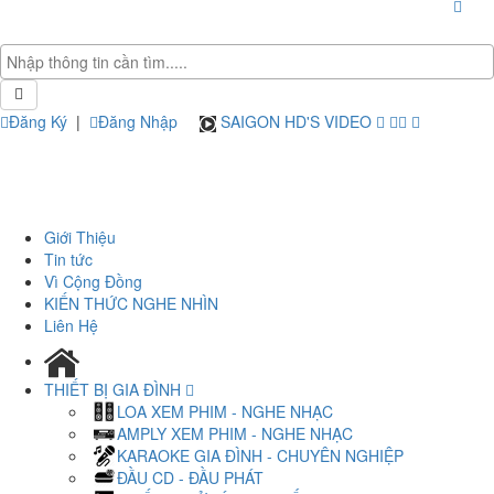
Đăng Ký
|
Đăng Nhập
SAIGON HD'S VIDEO
Giới Thiệu
Tin tức
Vì Cộng Đồng
KIẾN THỨC NGHE NHÌN
Liên Hệ
THIẾT BỊ GIA ĐÌNH
LOA XEM PHIM - NGHE NHẠC
AMPLY XEM PHIM - NGHE NHẠC
KARAOKE GIA ĐÌNH - CHUYÊN NGHIỆP
ĐẦU CD - ĐẦU PHÁT