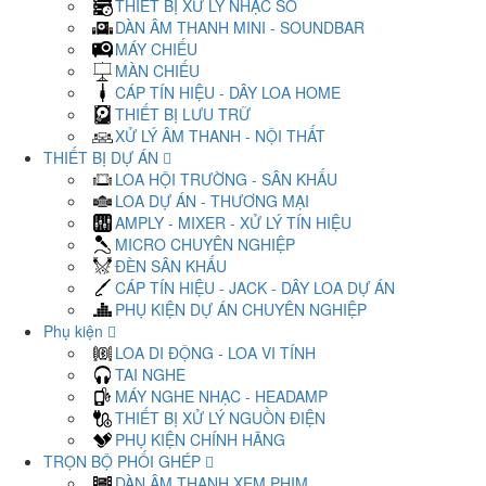
THIẾT BỊ XỬ LÝ NHẠC SỐ
DÀN ÂM THANH MINI - SOUNDBAR
MÁY CHIẾU
MÀN CHIẾU
CÁP TÍN HIỆU - DÂY LOA HOME
THIẾT BỊ LƯU TRỮ
XỬ LÝ ÂM THANH - NỘI THẤT
THIẾT BỊ DỰ ÁN
LOA HỘI TRƯỜNG - SÂN KHẤU
LOA DỰ ÁN - THƯƠNG MẠI
AMPLY - MIXER - XỬ LÝ TÍN HIỆU
MICRO CHUYÊN NGHIỆP
ĐÈN SÂN KHẤU
CÁP TÍN HIỆU - JACK - DÂY LOA DỰ ÁN
PHỤ KIỆN DỰ ÁN CHUYÊN NGHIỆP
Phụ kiện
LOA DI ĐỘNG - LOA VI TÍNH
TAI NGHE
MÁY NGHE NHẠC - HEADAMP
THIẾT BỊ XỬ LÝ NGUỒN ĐIỆN
PHỤ KIỆN CHÍNH HÃNG
TRỌN BỘ PHỐI GHÉP
DÀN ÂM THANH XEM PHIM