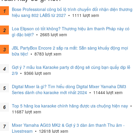
Bose Professional công bố lộ trình chuyển đổi nhận diện thương
hiệu sang 802 LABS từ 2027
•
1111 lượt xem
Loa Elipson có tốt không? Thương hiệu âm thanh Pháp này có
gì đặc biệt?
•
2665 lượt xem
JBL PartyBox Encore 2 sắp ra mắt: Sẵn sàng khuấy động mọi
bữa tiệc!
•
8783 lượt xem
Gợi ý 7 mẫu loa Karaoke party di động sẽ cùng bạn quẩy dịp lễ
2/9
•
9366 lượt xem
Digital Mixer là gì? Tìm hiểu dòng Digital Mixer Yamaha DM3
Series dành cho karaoke mới nhất 2024
•
11444 lượt xem
Top 5 hãng loa karaoke chính hãng được ưa chuộng hiện nay
•
11687 lượt xem
Mixer Yamaha AG03 MK2 & Gợi ý 3 dàn âm thanh Thu âm -
Livestream
•
12618 lượt xem