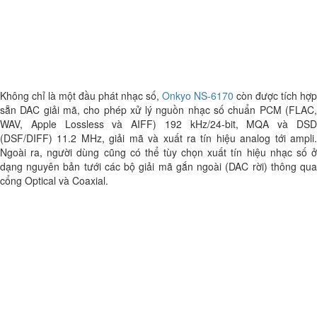
Không chỉ là một đầu phát nhạc số,
Onkyo NS-6170
còn được tích hợp
sẵn DAC giải mã, cho phép xử lý nguồn nhạc số chuẩn PCM (FLAC,
WAV, Apple Lossless và AIFF) 192 kHz/24-bit, MQA và DSD
(DSF/DIFF) 11.2 MHz, giải mã và xuất ra tín hiệu analog tới ampli.
Ngoài ra, người dùng cũng có thể tùy chọn xuất tín hiệu nhạc số ở
dạng nguyên bản tưới các bộ giải mã gắn ngoài (DAC rời) thông qua
cổng Optical và Coaxial.