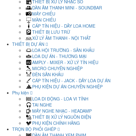
THIẾT BỊ XỬ LÝ NHẠC SỐ
DÀN ÂM THANH MINI - SOUNDBAR
MÁY CHIẾU
MÀN CHIẾU
CÁP TÍN HIỆU - DÂY LOA HOME
THIẾT BỊ LƯU TRỮ
XỬ LÝ ÂM THANH - NỘI THẤT
THIẾT BỊ DỰ ÁN
LOA HỘI TRƯỜNG - SÂN KHẤU
LOA DỰ ÁN - THƯƠNG MẠI
AMPLY - MIXER - XỬ LÝ TÍN HIỆU
MICRO CHUYÊN NGHIỆP
ĐÈN SÂN KHẤU
CÁP TÍN HIỆU - JACK - DÂY LOA DỰ ÁN
PHỤ KIỆN DỰ ÁN CHUYÊN NGHIỆP
Phụ kiện
LOA DI ĐỘNG - LOA VI TÍNH
TAI NGHE
MÁY NGHE NHẠC - HEADAMP
THIẾT BỊ XỬ LÝ NGUỒN ĐIỆN
PHỤ KIỆN CHÍNH HÃNG
TRỌN BỘ PHỐI GHÉP
DÀN ÂM THANH XEM PHIM