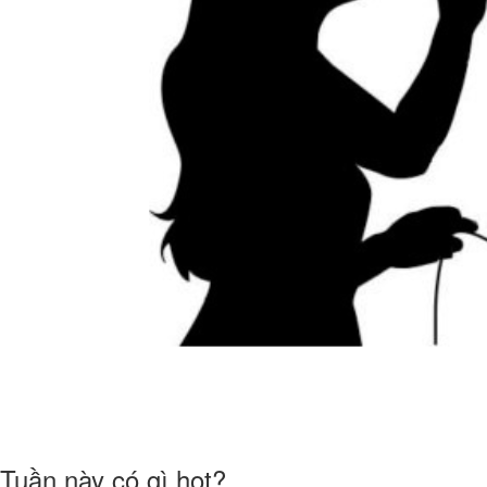
Tuần này có gì hot?