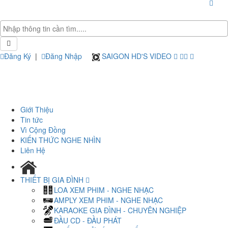
Đăng Ký
|
Đăng Nhập
SAIGON HD'S VIDEO
Giới Thiệu
Tin tức
Vì Cộng Đồng
KIẾN THỨC NGHE NHÌN
Liên Hệ
THIẾT BỊ GIA ĐÌNH
LOA XEM PHIM - NGHE NHẠC
AMPLY XEM PHIM - NGHE NHẠC
KARAOKE GIA ĐÌNH - CHUYÊN NGHIỆP
ĐẦU CD - ĐẦU PHÁT