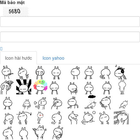
Mã bảo mật
Icon hài hước
Icon yahoo