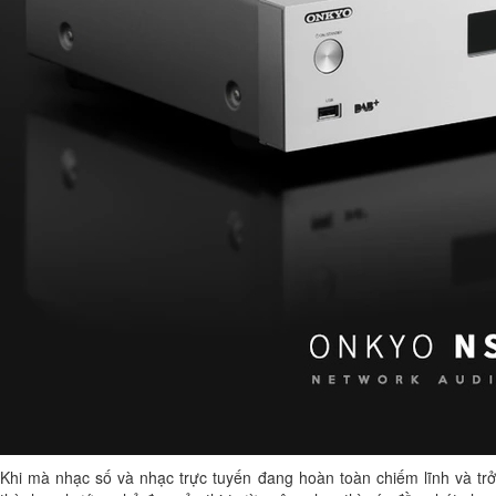
Khi mà nhạc số và nhạc trực tuyến đang hoàn toàn chiếm lĩnh và trở