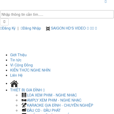
Đăng Ký
|
Đăng Nhập
SAIGON HD'S VIDEO
Giới Thiệu
Tin tức
Vì Cộng Đồng
KIẾN THỨC NGHE NHÌN
Liên Hệ
THIẾT BỊ GIA ĐÌNH
LOA XEM PHIM - NGHE NHẠC
AMPLY XEM PHIM - NGHE NHẠC
KARAOKE GIA ĐÌNH - CHUYÊN NGHIỆP
ĐẦU CD - ĐẦU PHÁT