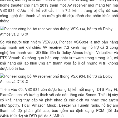
home theater cho năm 2019 thêm một AV receiver mới mang tên mã
VSX-934, được thiết kế với cấu hình 7.2 kênh, trang bị đầy đủ các
công nghệ âm thanh và có mức giá dễ chịu dành cho phân khúc phổ
thông.
So với người tiền nhiệm VSX-933, Pioneer VSX-934 là một bản nâng
cấp mạnh mẽ khi chiếc AV receiver 7.2 kênh này hỗ trợ cả 2 công
nghệ âm thanh vòm 3D tiên tiến là Dolby Atmos height Virtualizer và
DTS Virtual: X (thông qua bản cập nhật firmware trong tương lai), có
khả năng giả lập hiệu ứng âm thanh vòm ảo ở cả những vị trí không
được bố trí loa.
Thêm vào đó, VSX-934 còn được trang bị kết nối mạng, DTS Play-Fi,
FlareConnect và tương thích với các nền tảng của Sonos. Thiết bị này
có khả năng truy cập và phát nhạc từ các dịch vụ nhạc trực tuyến
như Spotify, Tidal, Amazon Music, Deezer và TuneIn radio, hỗ trợ âm
thanh số độ phân giải cao, bao gồm cả định dạng PCM (tối đa
24bit/192kHz) và DSD (tối đa 5,6MHz).