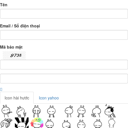
Tên
Email / Số điện thoại
Mã bảo mật
Icon hài hước
Icon yahoo