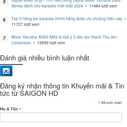
Digital Mixer là gì? Tìm hiểu dòng Digital Mixer Yamaha DM3
Series dành cho karaoke mới nhất 2024
•
11484 lượt xem
Top 5 hãng loa karaoke chính hãng được ưa chuộng hiện nay
•
11727 lượt xem
Mixer Yamaha AG03 MK2 & Gợi ý 3 dàn âm thanh Thu âm -
Livestream
•
12659 lượt xem
Đánh giá nhiều bình luận nhất
Đăng ký nhận thông tin Khuyến mãi & Tin
tức từ SAIGON HD
*
Bắt buộc nhập!
*
Họ & Tên