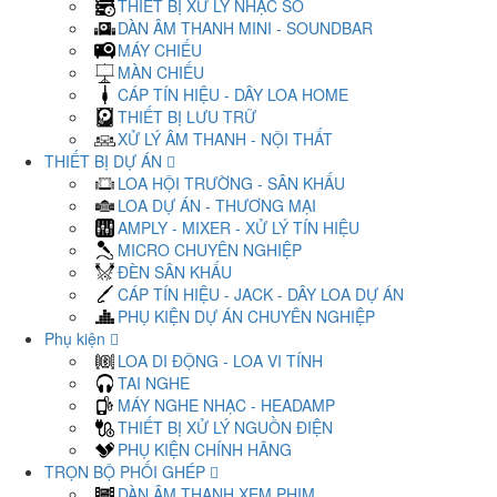
THIẾT BỊ XỬ LÝ NHẠC SỐ
DÀN ÂM THANH MINI - SOUNDBAR
MÁY CHIẾU
MÀN CHIẾU
CÁP TÍN HIỆU - DÂY LOA HOME
THIẾT BỊ LƯU TRỮ
XỬ LÝ ÂM THANH - NỘI THẤT
THIẾT BỊ DỰ ÁN
LOA HỘI TRƯỜNG - SÂN KHẤU
LOA DỰ ÁN - THƯƠNG MẠI
AMPLY - MIXER - XỬ LÝ TÍN HIỆU
MICRO CHUYÊN NGHIỆP
ĐÈN SÂN KHẤU
CÁP TÍN HIỆU - JACK - DÂY LOA DỰ ÁN
PHỤ KIỆN DỰ ÁN CHUYÊN NGHIỆP
Phụ kiện
LOA DI ĐỘNG - LOA VI TÍNH
TAI NGHE
MÁY NGHE NHẠC - HEADAMP
THIẾT BỊ XỬ LÝ NGUỒN ĐIỆN
PHỤ KIỆN CHÍNH HÃNG
TRỌN BỘ PHỐI GHÉP
DÀN ÂM THANH XEM PHIM