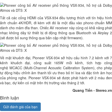
Tất cả các cổng HDMI của VSX-934 đều tương thích với tín hiệu hình
ảnh chuẩn 4K/HDR, đi kèm với đó là một đầu vào phono chuẩn MM
dành cho mâm đĩa than. Chiếc AV receiver này cũng có khả năng phát
nhạc không dây từ thiết bị di động thông qua Bluetooth và Airplay 2
(sẽ được bổ sung thông qua bản cập nhật firmware).
Về mặt khuếch đại, Pioneer VSX-934 sở hữu cấu hình 7.2 kênh với 7
kênh khuếch đại, công suất 165W mỗi kênh, tích hợp công
nghệ MCACC (Multi-Channel Acoustic Calibration System), cho phép
tự động hiệu chỉnh âm thanh tối ưu theo bố trí loa và đặc tính âm học
của phòng nghe. Pioneer VSX-934 sẽ được phát hành với 2 màu đen
và bạc, dự kiến có mặt trên thị trường vào tháng 2 tới.
Quang Tiến - Stereo.vn
Bình luận
Gửi đánh giá của bạn