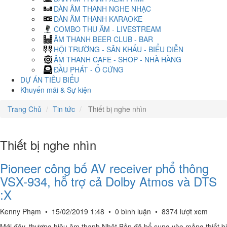
DÀN ÂM THANH NGHE NHẠC
DÀN ÂM THANH KARAOKE
COMBO THU ÂM - LIVESTREAM
ÂM THANH BEER CLUB - BAR
HỘI TRƯỜNG - SÂN KHẤU - BIỂU DIỄN
ÂM THANH CAFE - SHOP - NHÀ HÀNG
ĐẦU PHÁT - Ổ CỨNG
DỰ ÁN TIÊU BIỂU
Khuyến mãi & Sự kiện
Trang Chủ
Tin tức
Thiết bị nghe nhìn
Thiết bị nghe nhìn
Pioneer công bố AV receiver phổ thông
VSX-934, hỗ trợ cả Dolby Atmos và DTS
:X
Kenny Phạm
•
15/02/2019 1:48
•
0 bình luận
•
8374 lượt xem
Mới đây, thương hiệu âm thanh Nhật Bản đã bổ sung vào mảng thiết bị