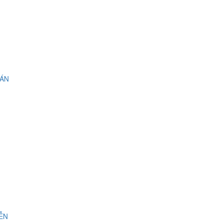
 ÁN
IỄN