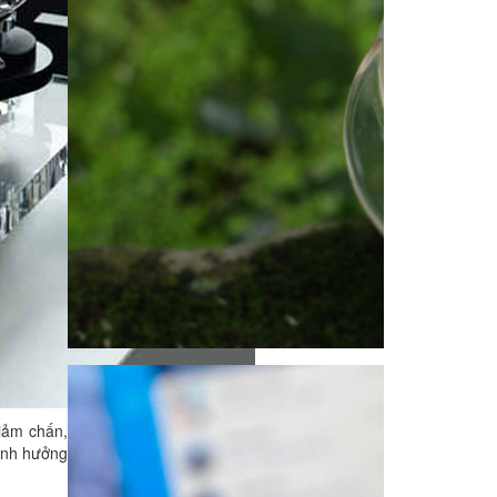
iảm chấn,
ảnh hưởng