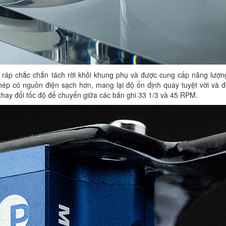
 ráp chắc chắn tách rời khỏi khung phụ và được cung cấp năng lượn
ép có nguồn điện sạch hơn, mang lại độ ổn định quay tuyệt vời và đ
hay đổi tốc độ để chuyển giữa các bản ghi 33 1/3 và 45 RPM.