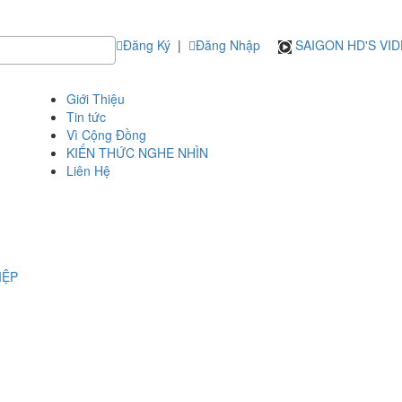
Đăng Ký
|
Đăng Nhập
SAIGON HD'S VI
Giới Thiệu
Tin tức
Vì Cộng Đồng
KIẾN THỨC NGHE NHÌN
Liên Hệ
IỆP