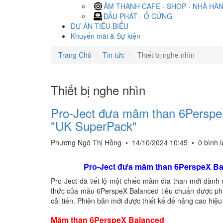
ÂM THANH CAFE - SHOP - NHÀ HÀ
ĐẦU PHÁT - Ổ CỨNG
DỰ ÁN TIÊU BIỂU
Khuyến mãi & Sự kiện
Trang Chủ
Tin tức
Thiết bị nghe nhìn
Thiết bị nghe nhìn
Pro-Ject đưa mâm than 6PerspeX
"UK SuperPack"
Phương Ngô Thị Hồng
•
14/10/2024 10:45
•
0 bình 
Pro-Ject đưa mâm than 6PerspeX Ba
Pro-Ject đã tiết lộ một chiếc mâm đĩa than mới dành
thức của mẫu 6PerspeX Balanced tiêu chuẩn được phá
cải tiến. Phiên bản mới được thiết kế để nâng cao hi
Mâm than 6PerspeX Balanced