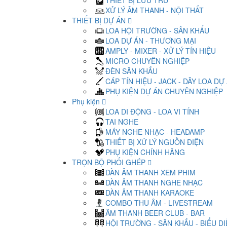
THIẾT BỊ LƯU TRỮ
XỬ LÝ ÂM THANH - NỘI THẤT
THIẾT BỊ DỰ ÁN
LOA HỘI TRƯỜNG - SÂN KHẤU
LOA DỰ ÁN - THƯƠNG MẠI
AMPLY - MIXER - XỬ LÝ TÍN HIỆU
MICRO CHUYÊN NGHIỆP
ĐÈN SÂN KHẤU
CÁP TÍN HIỆU - JACK - DÂY LOA DỰ
PHỤ KIỆN DỰ ÁN CHUYÊN NGHIỆP
Phụ kiện
LOA DI ĐỘNG - LOA VI TÍNH
TAI NGHE
MÁY NGHE NHẠC - HEADAMP
THIẾT BỊ XỬ LÝ NGUỒN ĐIỆN
PHỤ KIỆN CHÍNH HÃNG
TRỌN BỘ PHỐI GHÉP
DÀN ÂM THANH XEM PHIM
DÀN ÂM THANH NGHE NHẠC
DÀN ÂM THANH KARAOKE
COMBO THU ÂM - LIVESTREAM
ÂM THANH BEER CLUB - BAR
HỘI TRƯỜNG - SÂN KHẤU - BIỂU D