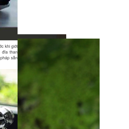
c khi giới
 đĩa than
 pháp sẵn