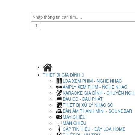
THIẾT BỊ GIA ĐÌNH
LOA XEM PHIM - NGHE NHẠC
AMPLY XEM PHIM - NGHE NHẠC
KARAOKE GIA ĐÌNH - CHUYÊN NGH
ĐẦU CD - ĐẦU PHÁT
THIẾT BỊ XỬ LÝ NHẠC SỐ
DÀN ÂM THANH MINI - SOUNDBAR
MÁY CHIẾU
MÀN CHIẾU
CÁP TÍN HIỆU - DÂY LOA HOME