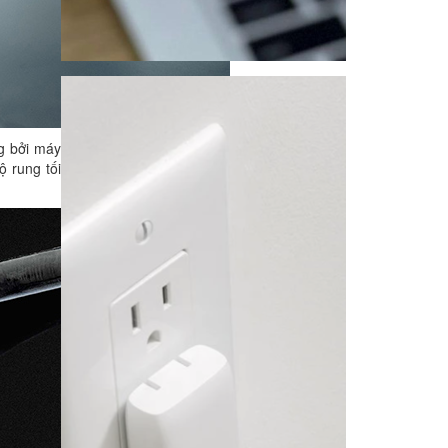
g bởi máy
ộ rung tối