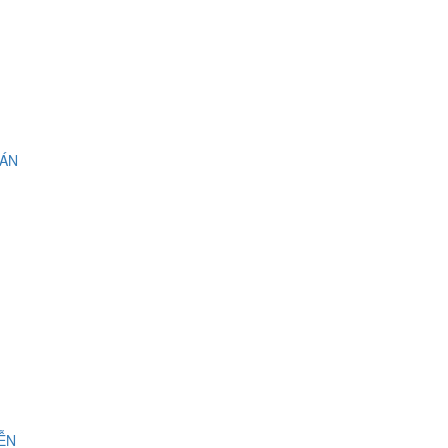
 ÁN
IỄN