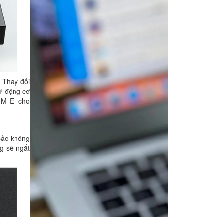
 Thay đổi
tự động cơ
 MM E, cho
 bảo không
g sẽ ngắt