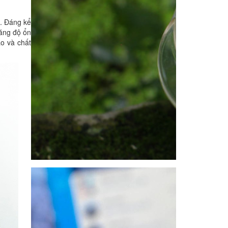
”. Đáng kể
tăng độ ổn
ao và chất