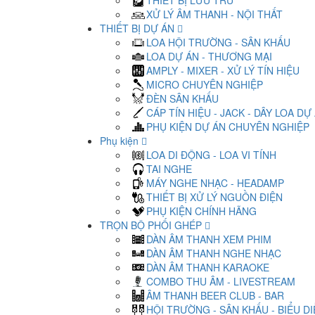
THIẾT BỊ LƯU TRỮ
XỬ LÝ ÂM THANH - NỘI THẤT
THIẾT BỊ DỰ ÁN
LOA HỘI TRƯỜNG - SÂN KHẤU
LOA DỰ ÁN - THƯƠNG MẠI
AMPLY - MIXER - XỬ LÝ TÍN HIỆU
MICRO CHUYÊN NGHIỆP
ĐÈN SÂN KHẤU
CÁP TÍN HIỆU - JACK - DÂY LOA DỰ
PHỤ KIỆN DỰ ÁN CHUYÊN NGHIỆP
Phụ kiện
LOA DI ĐỘNG - LOA VI TÍNH
TAI NGHE
MÁY NGHE NHẠC - HEADAMP
THIẾT BỊ XỬ LÝ NGUỒN ĐIỆN
PHỤ KIỆN CHÍNH HÃNG
TRỌN BỘ PHỐI GHÉP
DÀN ÂM THANH XEM PHIM
DÀN ÂM THANH NGHE NHẠC
DÀN ÂM THANH KARAOKE
COMBO THU ÂM - LIVESTREAM
ÂM THANH BEER CLUB - BAR
HỘI TRƯỜNG - SÂN KHẤU - BIỂU D