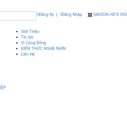
Đăng Ký
|
Đăng Nhập
SAIGON HD'S VI
Giới Thiệu
Tin tức
Vì Cộng Đồng
KIẾN THỨC NGHE NHÌN
Liên Hệ
IỆP