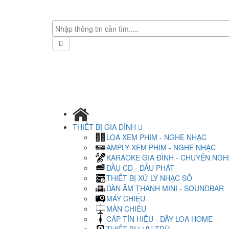
THIẾT BỊ GIA ĐÌNH
LOA XEM PHIM - NGHE NHẠC
AMPLY XEM PHIM - NGHE NHẠC
KARAOKE GIA ĐÌNH - CHUYÊN NGH
ĐẦU CD - ĐẦU PHÁT
THIẾT BỊ XỬ LÝ NHẠC SỐ
DÀN ÂM THANH MINI - SOUNDBAR
MÁY CHIẾU
MÀN CHIẾU
CÁP TÍN HIỆU - DÂY LOA HOME