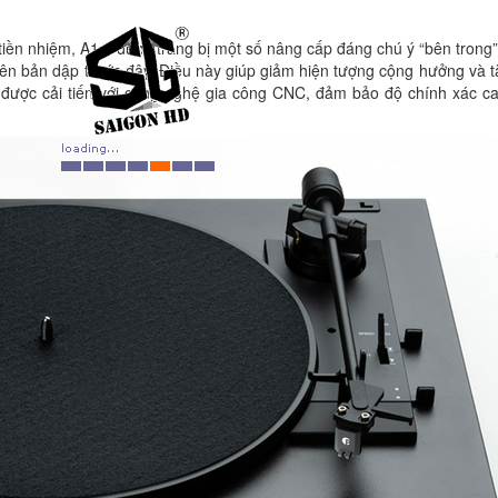
tiền nhiệm, A1.2 được trang bị một số nâng cấp đáng chú ý “bên trong
iên bản dập trước đây. Điều này giúp giảm hiện tượng cộng hưởng và 
g được cải tiến với công nghệ gia công CNC, đảm bảo độ chính xác c