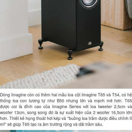
Dòng Imagine còn có thêm hai mẫu loa cột Imagine T65 và T54, có hệ
thống loa con tương tự như B50 nhưng lớn và mạnh mẽ hơn. T65
được coi là đỉnh cao của Imagine Series với loa tweeter 2,5cm và
woofer 13cm, song song đó là sự xuất hiện của 2 woofer 16,5cm lớn
hơn. Thiết kế họng thoát hơi kép và "buồng loa trầm được điều chỉnh tỉ
mỉ" sẽ giúp T65 tạo ra âm trường rộng và dải trầm sâu.