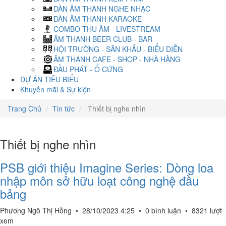
DÀN ÂM THANH NGHE NHẠC
DÀN ÂM THANH KARAOKE
COMBO THU ÂM - LIVESTREAM
ÂM THANH BEER CLUB - BAR
HỘI TRƯỜNG - SÂN KHẤU - BIỂU DIỄN
ÂM THANH CAFE - SHOP - NHÀ HÀNG
ĐẦU PHÁT - Ổ CỨNG
DỰ ÁN TIÊU BIỂU
Khuyến mãi & Sự kiện
Trang Chủ
Tin tức
Thiết bị nghe nhìn
Thiết bị nghe nhìn
PSB giới thiệu Imagine Series: Dòng loa
nhập môn sở hữu loạt công nghệ đầu
bảng
Phương Ngô Thị Hồng
•
28/10/2023 4:25
•
0 bình luận
•
8321 lượt
xem