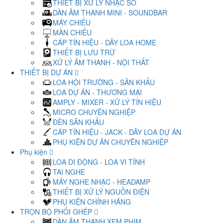
THIẾT BỊ XỬ LÝ NHẠC SỐ
DÀN ÂM THANH MINI - SOUNDBAR
MÁY CHIẾU
MÀN CHIẾU
CÁP TÍN HIỆU - DÂY LOA HOME
THIẾT BỊ LƯU TRỮ
XỬ LÝ ÂM THANH - NỘI THẤT
THIẾT BỊ DỰ ÁN
LOA HỘI TRƯỜNG - SÂN KHẤU
LOA DỰ ÁN - THƯƠNG MẠI
AMPLY - MIXER - XỬ LÝ TÍN HIỆU
MICRO CHUYÊN NGHIỆP
ĐÈN SÂN KHẤU
CÁP TÍN HIỆU - JACK - DÂY LOA DỰ ÁN
PHỤ KIỆN DỰ ÁN CHUYÊN NGHIỆP
Phụ kiện
LOA DI ĐỘNG - LOA VI TÍNH
TAI NGHE
MÁY NGHE NHẠC - HEADAMP
THIẾT BỊ XỬ LÝ NGUỒN ĐIỆN
PHỤ KIỆN CHÍNH HÃNG
TRỌN BỘ PHỐI GHÉP
DÀN ÂM THANH XEM PHIM