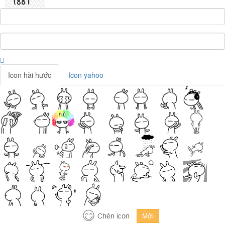
Icon hài hước
Icon yahoo