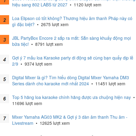
hiệu sang 802 LABS từ 2027
•
1120 lượt xem
Loa Elipson có tốt không? Thương hiệu âm thanh Pháp này có
gì đặc biệt?
•
2675 lượt xem
JBL PartyBox Encore 2 sắp ra mắt: Sẵn sàng khuấy động mọi
bữa tiệc!
•
8791 lượt xem
Gợi ý 7 mẫu loa Karaoke party di động sẽ cùng bạn quẩy dịp lễ
2/9
•
9374 lượt xem
Digital Mixer là gì? Tìm hiểu dòng Digital Mixer Yamaha DM3
Series dành cho karaoke mới nhất 2024
•
11451 lượt xem
Top 5 hãng loa karaoke chính hãng được ưa chuộng hiện nay
•
11696 lượt xem
Mixer Yamaha AG03 MK2 & Gợi ý 3 dàn âm thanh Thu âm -
Livestream
•
12625 lượt xem