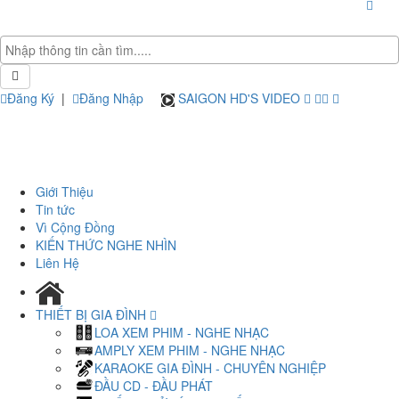
Đăng Ký
|
Đăng Nhập
SAIGON HD'S VIDEO
Giới Thiệu
Tin tức
Vì Cộng Đồng
KIẾN THỨC NGHE NHÌN
Liên Hệ
THIẾT BỊ GIA ĐÌNH
LOA XEM PHIM - NGHE NHẠC
AMPLY XEM PHIM - NGHE NHẠC
KARAOKE GIA ĐÌNH - CHUYÊN NGHIỆP
ĐẦU CD - ĐẦU PHÁT