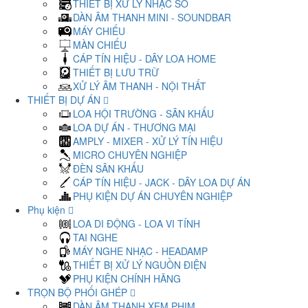
THIẾT BỊ XỬ LÝ NHẠC SỐ
DÀN ÂM THANH MINI - SOUNDBAR
MÁY CHIẾU
MÀN CHIẾU
CÁP TÍN HIỆU - DÂY LOA HOME
THIẾT BỊ LƯU TRỮ
XỬ LÝ ÂM THANH - NỘI THẤT
THIẾT BỊ DỰ ÁN
LOA HỘI TRƯỜNG - SÂN KHẤU
LOA DỰ ÁN - THƯƠNG MẠI
AMPLY - MIXER - XỬ LÝ TÍN HIỆU
MICRO CHUYÊN NGHIỆP
ĐÈN SÂN KHẤU
CÁP TÍN HIỆU - JACK - DÂY LOA DỰ ÁN
PHỤ KIỆN DỰ ÁN CHUYÊN NGHIỆP
Phụ kiện
LOA DI ĐỘNG - LOA VI TÍNH
TAI NGHE
MÁY NGHE NHẠC - HEADAMP
THIẾT BỊ XỬ LÝ NGUỒN ĐIỆN
PHỤ KIỆN CHÍNH HÃNG
TRỌN BỘ PHỐI GHÉP
DÀN ÂM THANH XEM PHIM