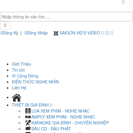
Đăng Ký
|
Đăng Nhập
SAIGON HD'S VIDEO
Giới Thiệu
Tin tức
Vì Cộng Đồng
KIẾN THỨC NGHE NHÌN
Liên Hệ
THIẾT BỊ GIA ĐÌNH
LOA XEM PHIM - NGHE NHẠC
AMPLY XEM PHIM - NGHE NHẠC
KARAOKE GIA ĐÌNH - CHUYÊN NGHIỆP
ĐẦU CD - ĐẦU PHÁT