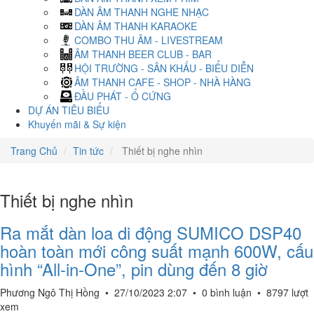
DÀN ÂM THANH NGHE NHẠC
DÀN ÂM THANH KARAOKE
COMBO THU ÂM - LIVESTREAM
ÂM THANH BEER CLUB - BAR
HỘI TRƯỜNG - SÂN KHẤU - BIỂU DIỄN
ÂM THANH CAFE - SHOP - NHÀ HÀNG
ĐẦU PHÁT - Ổ CỨNG
DỰ ÁN TIÊU BIỂU
Khuyến mãi & Sự kiện
Trang Chủ
Tin tức
Thiết bị nghe nhìn
Thiết bị nghe nhìn
Ra mắt dàn loa di động SUMICO DSP40
hoàn toàn mới công suất mạnh 600W, cấu
hình “All-in-One”, pin dùng đến 8 giờ
Phương Ngô Thị Hồng
•
27/10/2023 2:07
•
0 bình luận
•
8797 lượt
xem