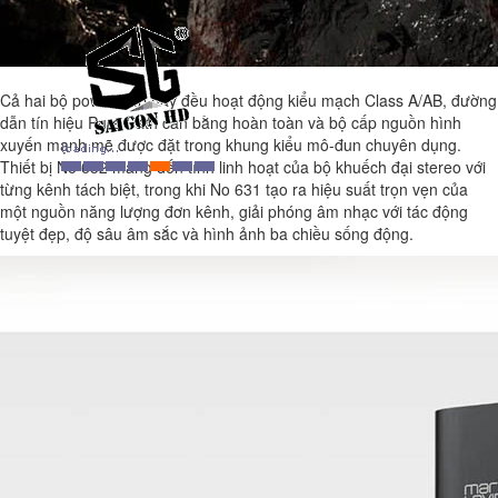
Cả hai bộ poweramp này đều hoạt động kiểu mạch Class A/AB, đường
dẫn tín hiệu Pure Path cân bằng hoàn toàn và bộ cấp nguồn hình
xuyến mạnh mẽ được đặt trong khung kiểu mô-đun chuyên dụng.
Thiết bị No 632 mang đến tính linh hoạt của bộ khuếch đại stereo với
từng kênh tách biệt, trong khi No 631 tạo ra hiệu suất trọn vẹn của
một nguồn năng lượng đơn kênh, giải phóng âm nhạc với tác động
tuyệt đẹp, độ sâu âm sắc và hình ảnh ba chiều sống động.