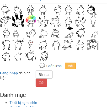
Đăng nhập
để bình
Bỏ qua
luận
Gửi
Danh mục
Thiết bị nghe nhìn