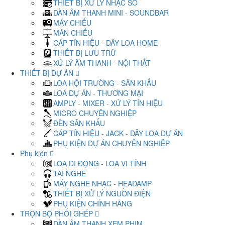
THIẾT BỊ XỬ LÝ NHẠC SỐ
DÀN ÂM THANH MINI - SOUNDBAR
MÁY CHIẾU
MÀN CHIẾU
CÁP TÍN HIỆU - DÂY LOA HOME
THIẾT BỊ LƯU TRỮ
XỬ LÝ ÂM THANH - NỘI THẤT
THIẾT BỊ DỰ ÁN
LOA HỘI TRƯỜNG - SÂN KHẤU
LOA DỰ ÁN - THƯƠNG MẠI
AMPLY - MIXER - XỬ LÝ TÍN HIỆU
MICRO CHUYÊN NGHIỆP
ĐÈN SÂN KHẤU
CÁP TÍN HIỆU - JACK - DÂY LOA DỰ ÁN
PHỤ KIỆN DỰ ÁN CHUYÊN NGHIỆP
Phụ kiện
LOA DI ĐỘNG - LOA VI TÍNH
TAI NGHE
MÁY NGHE NHẠC - HEADAMP
THIẾT BỊ XỬ LÝ NGUỒN ĐIỆN
PHỤ KIỆN CHÍNH HÃNG
TRỌN BỘ PHỐI GHÉP
DÀN ÂM THANH XEM PHIM