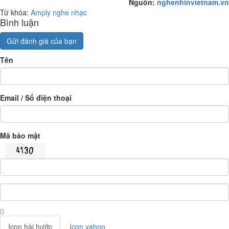
Nguồn:
nghenhinvietnam.vn
Từ khóa:
Amply nghe nhạc
Bình luận
Gửi đánh giá của bạn
Tên
Email / Số điện thoại
Mã bảo mật
Icon hài hước
Icon yahoo