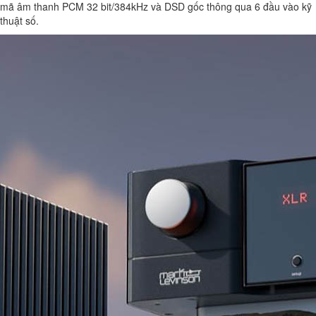
mã âm thanh PCM 32 bit/384kHz và DSD gốc thông qua 6 đầu vào kỹ
thuật số.