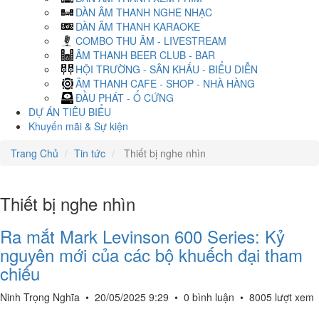
DÀN ÂM THANH NGHE NHẠC
DÀN ÂM THANH KARAOKE
COMBO THU ÂM - LIVESTREAM
ÂM THANH BEER CLUB - BAR
HỘI TRƯỜNG - SÂN KHẤU - BIỂU DIỄN
ÂM THANH CAFE - SHOP - NHÀ HÀNG
ĐẦU PHÁT - Ổ CỨNG
DỰ ÁN TIÊU BIỂU
Khuyến mãi & Sự kiện
Trang Chủ
Tin tức
Thiết bị nghe nhìn
Thiết bị nghe nhìn
Ra mắt Mark Levinson 600 Series: Kỷ
nguyên mới của các bộ khuếch đại tham
chiếu
Ninh Trọng Nghĩa
•
20/05/2025 9:29
•
0 bình luận
•
8005 lượt xem