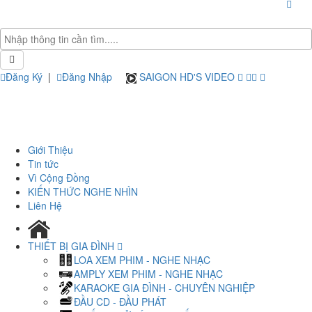
Đăng Ký
|
Đăng Nhập
SAIGON HD'S VIDEO
Giới Thiệu
Tin tức
Vì Cộng Đồng
KIẾN THỨC NGHE NHÌN
Liên Hệ
THIẾT BỊ GIA ĐÌNH
LOA XEM PHIM - NGHE NHẠC
AMPLY XEM PHIM - NGHE NHẠC
KARAOKE GIA ĐÌNH - CHUYÊN NGHIỆP
ĐẦU CD - ĐẦU PHÁT