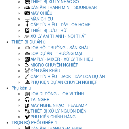
THIẾT BỊ XỬ LÝ NHẠC SỐ
DÀN ÂM THANH MINI - SOUNDBAR
MÁY CHIẾU
MÀN CHIẾU
CÁP TÍN HIỆU - DÂY LOA HOME
THIẾT BỊ LƯU TRỮ
XỬ LÝ ÂM THANH - NỘI THẤT
THIẾT BỊ DỰ ÁN
LOA HỘI TRƯỜNG - SÂN KHẤU
LOA DỰ ÁN - THƯƠNG MẠI
AMPLY - MIXER - XỬ LÝ TÍN HIỆU
MICRO CHUYÊN NGHIỆP
ĐÈN SÂN KHẤU
CÁP TÍN HIỆU - JACK - DÂY LOA DỰ ÁN
PHỤ KIỆN DỰ ÁN CHUYÊN NGHIỆP
Phụ kiện
LOA DI ĐỘNG - LOA VI TÍNH
TAI NGHE
MÁY NGHE NHẠC - HEADAMP
THIẾT BỊ XỬ LÝ NGUỒN ĐIỆN
PHỤ KIỆN CHÍNH HÃNG
TRỌN BỘ PHỐI GHÉP
DÀN ÂM THANH XEM PHIM