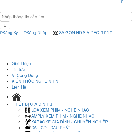
Đăng Ký
|
Đăng Nhập
SAIGON HD'S VIDEO
Giới Thiệu
Tin tức
Vì Cộng Đồng
KIẾN THỨC NGHE NHÌN
Liên Hệ
THIẾT BỊ GIA ĐÌNH
LOA XEM PHIM - NGHE NHẠC
AMPLY XEM PHIM - NGHE NHẠC
KARAOKE GIA ĐÌNH - CHUYÊN NGHIỆP
ĐẦU CD - ĐẦU PHÁT