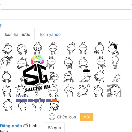
Icon hài hước
Icon yahoo
Đăng nhập
để bình
Bỏ qua
luận