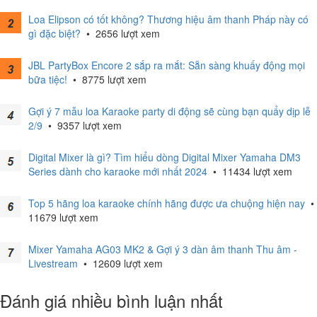
Loa Elipson có tốt không? Thương hiệu âm thanh Pháp này có
gì đặc biệt?
•
2656 lượt xem
JBL PartyBox Encore 2 sắp ra mắt: Sẵn sàng khuấy động mọi
bữa tiệc!
•
8775 lượt xem
Gợi ý 7 mẫu loa Karaoke party di động sẽ cùng bạn quẩy dịp lễ
2/9
•
9357 lượt xem
Digital Mixer là gì? Tìm hiểu dòng Digital Mixer Yamaha DM3
Series dành cho karaoke mới nhất 2024
•
11434 lượt xem
Top 5 hãng loa karaoke chính hãng được ưa chuộng hiện nay
•
11679 lượt xem
Mixer Yamaha AG03 MK2 & Gợi ý 3 dàn âm thanh Thu âm -
Livestream
•
12609 lượt xem
Đánh giá nhiều bình luận nhất