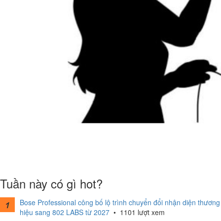
Tuần này có gì hot?
Bose Professional công bố lộ trình chuyển đổi nhận diện thương
hiệu sang 802 LABS từ 2027
•
1101 lượt xem