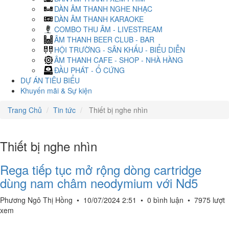
DÀN ÂM THANH NGHE NHẠC
DÀN ÂM THANH KARAOKE
COMBO THU ÂM - LIVESTREAM
ÂM THANH BEER CLUB - BAR
HỘI TRƯỜNG - SÂN KHẤU - BIỂU DIỄN
ÂM THANH CAFE - SHOP - NHÀ HÀNG
ĐẦU PHÁT - Ổ CỨNG
DỰ ÁN TIÊU BIỂU
Khuyến mãi & Sự kiện
Trang Chủ
Tin tức
Thiết bị nghe nhìn
Thiết bị nghe nhìn
Rega tiếp tục mở rộng dòng cartridge
dùng nam châm neodymium với Nd5
Phương Ngô Thị Hồng
•
10/07/2024 2:51
•
0 bình luận
•
7975 lượt
xem