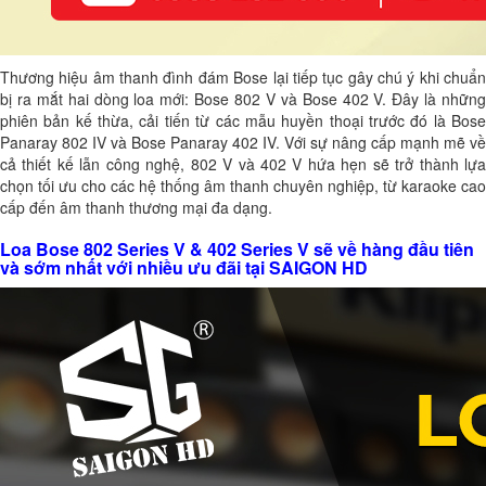
Thương hiệu âm thanh đình đám Bose lại tiếp tục gây chú ý khi chuẩn
bị ra mắt hai dòng loa mới: Bose 802 V và Bose 402 V. Đây là những
phiên bản kế thừa, cải tiến từ các mẫu huyền thoại trước đó là Bose
Panaray 802 IV và Bose Panaray 402 IV. Với sự nâng cấp mạnh mẽ về
cả thiết kế lẫn công nghệ, 802 V và 402 V hứa hẹn sẽ trở thành lựa
chọn tối ưu cho các hệ thống âm thanh chuyên nghiệp, từ karaoke cao
cấp đến âm thanh thương mại đa dạng.
Loa Bose 802 Series V & 402 Series V sẽ về hàng đầu tiên
và sớm nhất với nhiều ưu đãi tại SAIGON HD