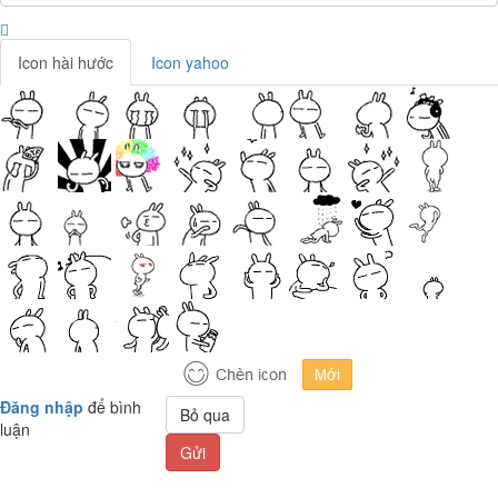
Icon hài hước
Icon yahoo
Đăng nhập
để bình
Bỏ qua
luận
Gửi