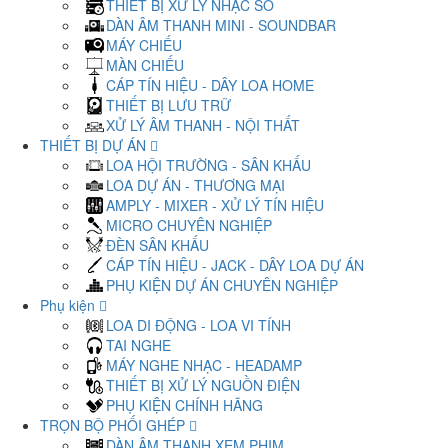
THIẾT BỊ XỬ LÝ NHẠC SỐ
DÀN ÂM THANH MINI - SOUNDBAR
MÁY CHIẾU
MÀN CHIẾU
CÁP TÍN HIỆU - DÂY LOA HOME
THIẾT BỊ LƯU TRỮ
XỬ LÝ ÂM THANH - NỘI THẤT
THIẾT BỊ DỰ ÁN
LOA HỘI TRƯỜNG - SÂN KHẤU
LOA DỰ ÁN - THƯƠNG MẠI
AMPLY - MIXER - XỬ LÝ TÍN HIỆU
MICRO CHUYÊN NGHIỆP
ĐÈN SÂN KHẤU
CÁP TÍN HIỆU - JACK - DÂY LOA DỰ ÁN
PHỤ KIỆN DỰ ÁN CHUYÊN NGHIỆP
Phụ kiện
LOA DI ĐỘNG - LOA VI TÍNH
TAI NGHE
MÁY NGHE NHẠC - HEADAMP
THIẾT BỊ XỬ LÝ NGUỒN ĐIỆN
PHỤ KIỆN CHÍNH HÃNG
TRỌN BỘ PHỐI GHÉP
DÀN ÂM THANH XEM PHIM