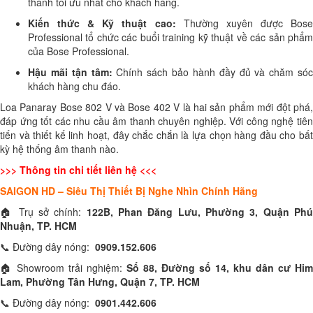
thanh tối ưu nhất cho khách hàng.
Kiến thức & Kỹ thuật cao:
Thường xuyên được Bos
Professional tổ chức các buổi training kỹ thuật về các sản phẩm
của Bose Professional.
Hậu mãi tận tâm:
Chính sách bảo hành đầy đủ và chăm sóc
khách hàng chu đáo.
Loa Panaray Bose 802 V và Bose 402 V là hai sản phẩm mới đột phá,
đáp ứng tốt các nhu cầu âm thanh chuyên nghiệp. Với công nghệ tiên
tiến và thiết kế linh hoạt, đây chắc chắn là lựa chọn hàng đầu cho bất
kỳ hệ thống âm thanh nào.
>>> Thông tin chi tiết liên hệ <<<
SAIGON HD – Siêu Thị Thiết Bị Nghe Nhìn Chính Hãng
🏠 Trụ sở chính:
122B, Phan Đăng Lưu, Phường 3, Quận Ph
Nhuận, TP. HCM
📞 Đường dây nóng:
0909.152.606
🏠 Showroom trải nghiệm:
Số 88, Đường số 14, khu dân cư Him
Lam, Phường Tân Hưng, Quận 7, TP. HCM
📞 Đường dây nóng:
0901.442.606