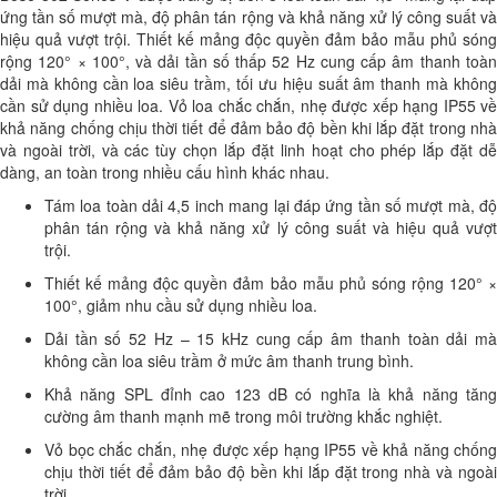
ứng tần số mượt mà, độ phân tán rộng và khả năng xử lý công suất và
hiệu quả vượt trội. Thiết kế mảng độc quyền đảm bảo mẫu phủ sóng
rộng 120° × 100°, và dải tần số thấp 52 Hz
cung cấp âm thanh toà
dải
mà không cần loa siêu trầm
,
tối ưu hiệu suất âm thanh mà khôn
cần sử dụng nhiều loa
. Vỏ loa chắc chắn, nhẹ được xếp hạng IP55 về
khả năng chống chịu thời tiết để đảm bảo độ bền khi lắp đặt trong nhà
và ngoài trời, và các tùy chọn lắp đặt linh hoạt cho phép lắp đặt dễ
dàng, an toàn trong nhiều cấu hình khác nhau.
Tám loa toàn dải 4,5 inch mang lại đáp ứng tần số mượt mà, độ
phân tán rộng và khả năng xử lý công suất và hiệu quả vượt
trội.
Thiết kế mảng độc quyền đảm bảo mẫu phủ sóng rộng 120° ×
100°, giảm nhu cầu sử dụng nhiều loa.
Dải tần số 52 Hz – 15 kHz cung cấp âm thanh toàn dải mà
không cần loa siêu trầm ở mức âm thanh trung bình.
Khả năng SPL đỉnh cao 123 dB có nghĩa là khả năng tăng
cường âm thanh mạnh mẽ trong môi trường khắc nghiệt.
Vỏ bọc chắc chắn, nhẹ được xếp hạng IP55 về khả năng chống
chịu thời tiết để đảm bảo độ bền khi lắp đặt trong nhà và ngoài
trời.