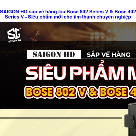
SAIGON HD sắp về hàng loa Bose 802 Series V & Bose 402
Series V - Siêu phẩm mới cho âm thanh chuyên nghiệp