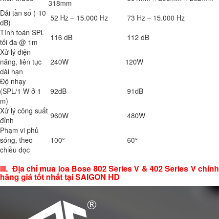
318mm
Dải tần số (-10
52 Hz – 15.000 Hz
73 Hz – 15.000 Hz
dB)
Tính toán SPL
116 dB
112 dB
tối đa @ 1m
Xử lý điện
năng, liên tục
240W
120W
dài hạn
Độ nhạy
(SPL/1 W ở 1
92dB
91dB
m)
Xử lý công suất
960W
480W
đỉnh
Phạm vi phủ
sóng, theo
100°
60°
chiều dọc
III. Địa chỉ mua loa Bose 802 Series V & 402 Series V chính
hãng giá tốt nhất tại SAIGON HD