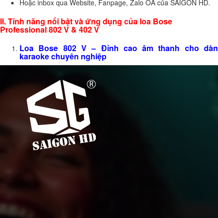
Hoặc inbox qua Website, Fanpage, Zalo OA của SAIGON HD.
II. Tính năng nổi bật và ứng dụng của loa Bose
Professional 802 V & 402 V
Loa
Bose 802 V
– Đỉnh cao âm thanh cho dà
karaoke chuyên nghiệp