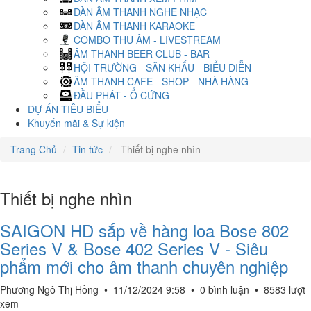
DÀN ÂM THANH NGHE NHẠC
DÀN ÂM THANH KARAOKE
COMBO THU ÂM - LIVESTREAM
ÂM THANH BEER CLUB - BAR
HỘI TRƯỜNG - SÂN KHẤU - BIỂU DIỄN
ÂM THANH CAFE - SHOP - NHÀ HÀNG
ĐẦU PHÁT - Ổ CỨNG
DỰ ÁN TIÊU BIỂU
Khuyến mãi & Sự kiện
Trang Chủ
Tin tức
Thiết bị nghe nhìn
Thiết bị nghe nhìn
SAIGON HD sắp về hàng loa Bose 802
Series V & Bose 402 Series V - Siêu
phẩm mới cho âm thanh chuyên nghiệp
Phương Ngô Thị Hồng
•
11/12/2024 9:58
•
0 bình luận
•
8583 lượt
xem