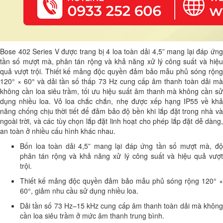
Bose 402 Series V được trang bị 4 loa toàn dải 4,5” mang lại đáp ứng
tần số mượt mà, phân tán rộng và khả năng xử lý công suất và hiệu
quả vượt trội. Thiết kế mảng độc quyền đảm bảo mẫu phủ sóng rộng
120° × 60° và dải tần số thấp 73 Hz
cung cấp âm thanh toàn dải
mà
không cần loa siêu trầm,
tối ưu hiệu suất âm thanh mà không cần s
dụng nhiều loa
. Vỏ loa chắc chắn, nhẹ được xếp hạng IP55 về kh
năng chống chịu thời tiết để đảm bảo độ bền khi lắp đặt trong nhà và
ngoài trời, và các tùy chọn lắp đặt linh hoạt cho phép lắp đặt dễ dàng,
an toàn ở nhiều cấu hình khác nhau.
Bốn loa toàn dải 4,5” mang lại đáp ứng tần số mượt mà, độ
phân tán rộng và khả năng xử lý công suất và hiệu quả vượt
trội.
Thiết kế mảng độc quyền đảm bảo mẫu phủ sóng rộng 120° ×
60°, giảm nhu cầu sử dụng nhiều loa.
Dải tần số 73 Hz–15 kHz cung cấp âm thanh toàn dải mà không
cần loa siêu trầm ở mức âm thanh trung bình.