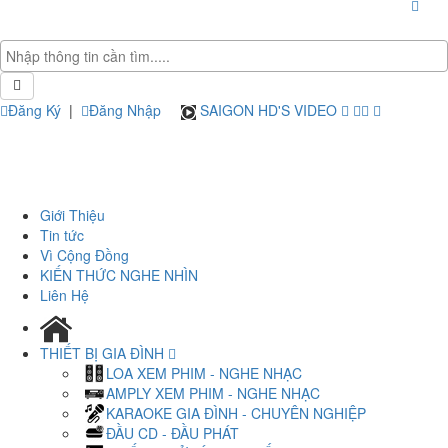
Đăng Ký
|
Đăng Nhập
SAIGON HD'S VIDEO
Giới Thiệu
Tin tức
Vì Cộng Đồng
KIẾN THỨC NGHE NHÌN
Liên Hệ
THIẾT BỊ GIA ĐÌNH
LOA XEM PHIM - NGHE NHẠC
AMPLY XEM PHIM - NGHE NHẠC
KARAOKE GIA ĐÌNH - CHUYÊN NGHIỆP
ĐẦU CD - ĐẦU PHÁT