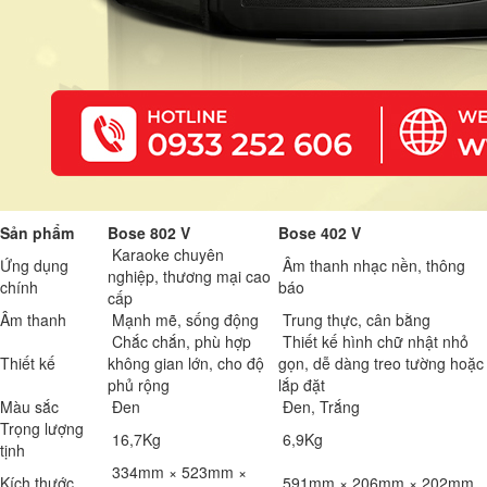
Sản phẩm
Bose 802 V
Bose 402 V
Karaoke chuyên
Ứng dụng
Âm thanh nhạc nền, thông
nghiệp, thương mại cao
chính
báo
cấp
Âm thanh
Mạnh mẽ, sống động
Trung thực, cân bằng
Chắc chắn, phù hợp
Thiết kế hình chữ nhật nhỏ
Thiết kế
không gian lớn, cho độ
gọn, dễ dàng treo tường hoặc
phủ rộng
lắp đặt
Màu sắc
Đen
Đen, Trắng
Trọng lượng
16,7Kg
6,9Kg
tịnh
334mm × 523mm ×
Kích thước
591mm × 206mm × 202mm