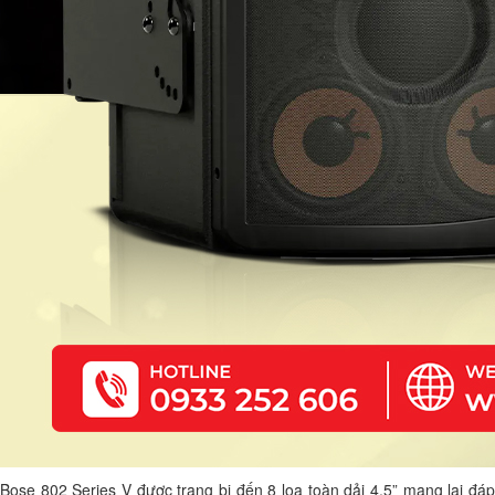
Bose 802 Series V được trang bị đến 8 loa toàn dải 4,5” mang lại đáp