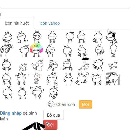
Icon hài hước
Icon yahoo
Đăng nhập
để bình
Bỏ qua
luận
Gửi