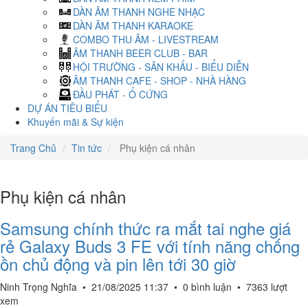
DÀN ÂM THANH NGHE NHẠC
DÀN ÂM THANH KARAOKE
COMBO THU ÂM - LIVESTREAM
ÂM THANH BEER CLUB - BAR
HỘI TRƯỜNG - SÂN KHẤU - BIỂU DIỄN
ÂM THANH CAFE - SHOP - NHÀ HÀNG
ĐẦU PHÁT - Ổ CỨNG
DỰ ÁN TIÊU BIỂU
Khuyến mãi & Sự kiện
Trang Chủ
Tin tức
Phụ kiện cá nhân
Phụ kiện cá nhân
Samsung chính thức ra mắt tai nghe giá
rẻ Galaxy Buds 3 FE với tính năng chống
ồn chủ động và pin lên tới 30 giờ
Ninh Trọng Nghĩa
•
21/08/2025 11:37
•
0 bình luận
•
7363 lượt
xem