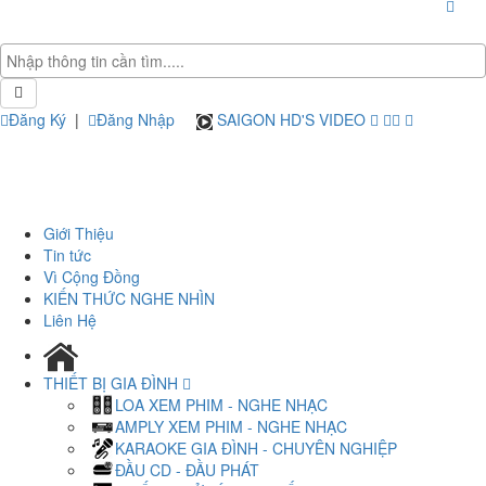
Đăng Ký
|
Đăng Nhập
SAIGON HD'S VIDEO
Giới Thiệu
Tin tức
Vì Cộng Đồng
KIẾN THỨC NGHE NHÌN
Liên Hệ
THIẾT BỊ GIA ĐÌNH
LOA XEM PHIM - NGHE NHẠC
AMPLY XEM PHIM - NGHE NHẠC
KARAOKE GIA ĐÌNH - CHUYÊN NGHIỆP
ĐẦU CD - ĐẦU PHÁT