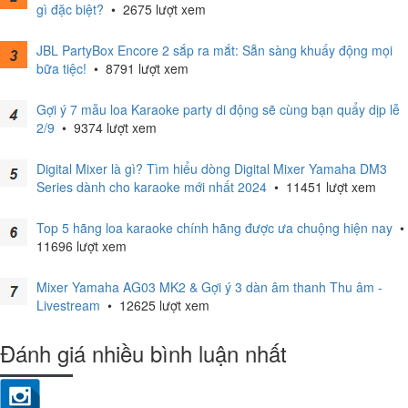
gì đặc biệt?
•
2675 lượt xem
JBL PartyBox Encore 2 sắp ra mắt: Sẵn sàng khuấy động mọi
bữa tiệc!
•
8791 lượt xem
Gợi ý 7 mẫu loa Karaoke party di động sẽ cùng bạn quẩy dịp lễ
2/9
•
9374 lượt xem
Digital Mixer là gì? Tìm hiểu dòng Digital Mixer Yamaha DM3
Series dành cho karaoke mới nhất 2024
•
11451 lượt xem
Top 5 hãng loa karaoke chính hãng được ưa chuộng hiện nay
•
11696 lượt xem
Mixer Yamaha AG03 MK2 & Gợi ý 3 dàn âm thanh Thu âm -
Livestream
•
12625 lượt xem
Đánh giá nhiều bình luận nhất