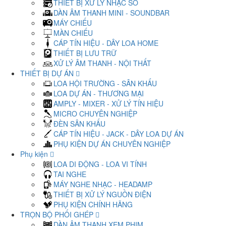
THIẾT BỊ XỬ LÝ NHẠC SỐ
DÀN ÂM THANH MINI - SOUNDBAR
MÁY CHIẾU
MÀN CHIẾU
CÁP TÍN HIỆU - DÂY LOA HOME
THIẾT BỊ LƯU TRỮ
XỬ LÝ ÂM THANH - NỘI THẤT
THIẾT BỊ DỰ ÁN
LOA HỘI TRƯỜNG - SÂN KHẤU
LOA DỰ ÁN - THƯƠNG MẠI
AMPLY - MIXER - XỬ LÝ TÍN HIỆU
MICRO CHUYÊN NGHIỆP
ĐÈN SÂN KHẤU
CÁP TÍN HIỆU - JACK - DÂY LOA DỰ ÁN
PHỤ KIỆN DỰ ÁN CHUYÊN NGHIỆP
Phụ kiện
LOA DI ĐỘNG - LOA VI TÍNH
TAI NGHE
MÁY NGHE NHẠC - HEADAMP
THIẾT BỊ XỬ LÝ NGUỒN ĐIỆN
PHỤ KIỆN CHÍNH HÃNG
TRỌN BỘ PHỐI GHÉP
DÀN ÂM THANH XEM PHIM