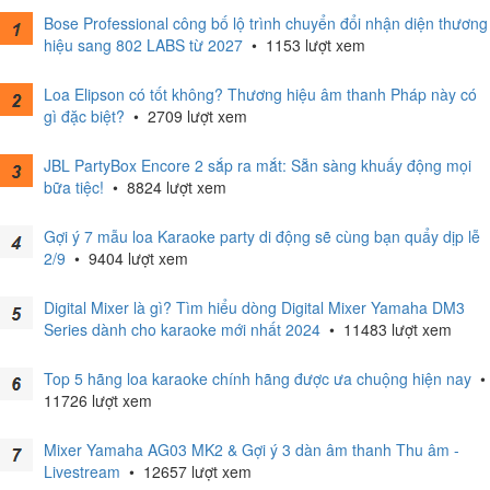
Bose Professional công bố lộ trình chuyển đổi nhận diện thương
hiệu sang 802 LABS từ 2027
•
1153 lượt xem
Loa Elipson có tốt không? Thương hiệu âm thanh Pháp này có
gì đặc biệt?
•
2709 lượt xem
JBL PartyBox Encore 2 sắp ra mắt: Sẵn sàng khuấy động mọi
bữa tiệc!
•
8824 lượt xem
Gợi ý 7 mẫu loa Karaoke party di động sẽ cùng bạn quẩy dịp lễ
2/9
•
9404 lượt xem
Digital Mixer là gì? Tìm hiểu dòng Digital Mixer Yamaha DM3
Series dành cho karaoke mới nhất 2024
•
11483 lượt xem
Top 5 hãng loa karaoke chính hãng được ưa chuộng hiện nay
•
11726 lượt xem
Mixer Yamaha AG03 MK2 & Gợi ý 3 dàn âm thanh Thu âm -
Livestream
•
12657 lượt xem