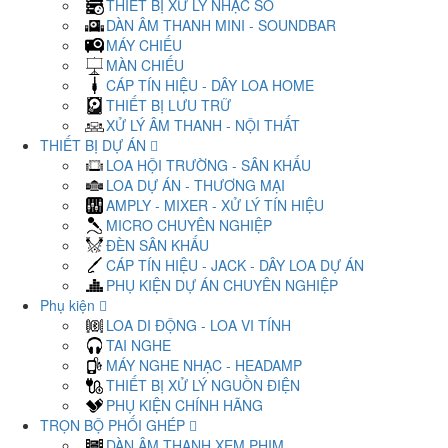
THIẾT BỊ XỬ LÝ NHẠC SỐ
DÀN ÂM THANH MINI - SOUNDBAR
MÁY CHIẾU
MÀN CHIẾU
CÁP TÍN HIỆU - DÂY LOA HOME
THIẾT BỊ LƯU TRỮ
XỬ LÝ ÂM THANH - NỘI THẤT
THIẾT BỊ DỰ ÁN
LOA HỘI TRƯỜNG - SÂN KHẤU
LOA DỰ ÁN - THƯƠNG MẠI
AMPLY - MIXER - XỬ LÝ TÍN HIỆU
MICRO CHUYÊN NGHIỆP
ĐÈN SÂN KHẤU
CÁP TÍN HIỆU - JACK - DÂY LOA DỰ ÁN
PHỤ KIỆN DỰ ÁN CHUYÊN NGHIỆP
Phụ kiện
LOA DI ĐỘNG - LOA VI TÍNH
TAI NGHE
MÁY NGHE NHẠC - HEADAMP
THIẾT BỊ XỬ LÝ NGUỒN ĐIỆN
PHỤ KIỆN CHÍNH HÃNG
TRỌN BỘ PHỐI GHÉP
DÀN ÂM THANH XEM PHIM