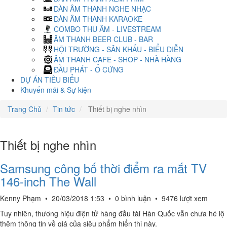
DÀN ÂM THANH NGHE NHẠC
DÀN ÂM THANH KARAOKE
COMBO THU ÂM - LIVESTREAM
ÂM THANH BEER CLUB - BAR
HỘI TRƯỜNG - SÂN KHẤU - BIỂU DIỄN
ÂM THANH CAFE - SHOP - NHÀ HÀNG
ĐẦU PHÁT - Ổ CỨNG
DỰ ÁN TIÊU BIỂU
Khuyến mãi & Sự kiện
Trang Chủ
Tin tức
Thiết bị nghe nhìn
Thiết bị nghe nhìn
Samsung công bố thời điểm ra mắt TV
146-inch The Wall
Kenny Phạm
•
20/03/2018 1:53
•
0 bình luận
•
9476 lượt xem
Tuy nhiên, thương hiệu điện tử hàng đầu tài Hàn Quốc vẫn chưa hé lộ
thêm thông tin về giá của siêu phẩm hiển thị này.