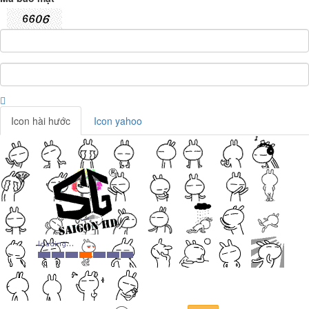
Icon hài hước
Icon yahoo