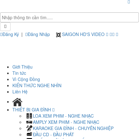
Đăng Ký
|
Đăng Nhập
SAIGON HD'S VIDEO
Giới Thiệu
Tin tức
Vì Cộng Đồng
KIẾN THỨC NGHE NHÌN
Liên Hệ
THIẾT BỊ GIA ĐÌNH
LOA XEM PHIM - NGHE NHẠC
AMPLY XEM PHIM - NGHE NHẠC
KARAOKE GIA ĐÌNH - CHUYÊN NGHIỆP
ĐẦU CD - ĐẦU PHÁT