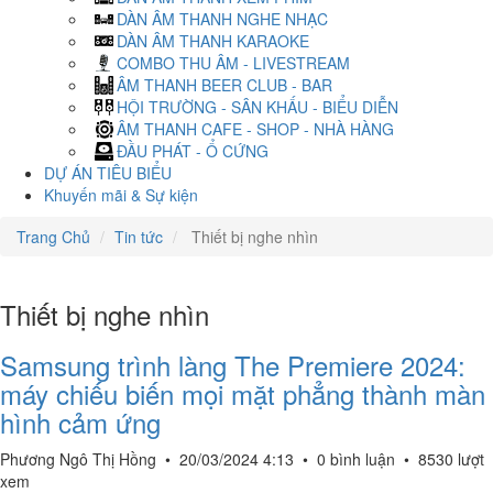
DÀN ÂM THANH NGHE NHẠC
DÀN ÂM THANH KARAOKE
COMBO THU ÂM - LIVESTREAM
ÂM THANH BEER CLUB - BAR
HỘI TRƯỜNG - SÂN KHẤU - BIỂU DIỄN
ÂM THANH CAFE - SHOP - NHÀ HÀNG
ĐẦU PHÁT - Ổ CỨNG
DỰ ÁN TIÊU BIỂU
Khuyến mãi & Sự kiện
Trang Chủ
Tin tức
Thiết bị nghe nhìn
Thiết bị nghe nhìn
Samsung trình làng The Premiere 2024:
máy chiếu biến mọi mặt phẳng thành màn
hình cảm ứng
Phương Ngô Thị Hồng
•
20/03/2024 4:13
•
0 bình luận
•
8530 lượt
xem