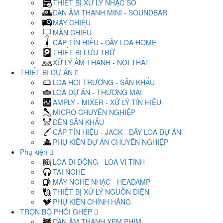
THIẾT BỊ XỬ LÝ NHẠC SỐ
DÀN ÂM THANH MINI - SOUNDBAR
MÁY CHIẾU
MÀN CHIẾU
CÁP TÍN HIỆU - DÂY LOA HOME
THIẾT BỊ LƯU TRỮ
XỬ LÝ ÂM THANH - NỘI THẤT
THIẾT BỊ DỰ ÁN
LOA HỘI TRƯỜNG - SÂN KHẤU
LOA DỰ ÁN - THƯƠNG MẠI
AMPLY - MIXER - XỬ LÝ TÍN HIỆU
MICRO CHUYÊN NGHIỆP
ĐÈN SÂN KHẤU
CÁP TÍN HIỆU - JACK - DÂY LOA DỰ ÁN
PHỤ KIỆN DỰ ÁN CHUYÊN NGHIỆP
Phụ kiện
LOA DI ĐỘNG - LOA VI TÍNH
TAI NGHE
MÁY NGHE NHẠC - HEADAMP
THIẾT BỊ XỬ LÝ NGUỒN ĐIỆN
PHỤ KIỆN CHÍNH HÃNG
TRỌN BỘ PHỐI GHÉP
DÀN ÂM THANH XEM PHIM