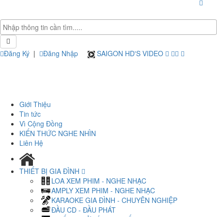
Đăng Ký
|
Đăng Nhập
SAIGON HD'S VIDEO
Giới Thiệu
Tin tức
Vì Cộng Đồng
KIẾN THỨC NGHE NHÌN
Liên Hệ
THIẾT BỊ GIA ĐÌNH
LOA XEM PHIM - NGHE NHẠC
AMPLY XEM PHIM - NGHE NHẠC
KARAOKE GIA ĐÌNH - CHUYÊN NGHIỆP
ĐẦU CD - ĐẦU PHÁT