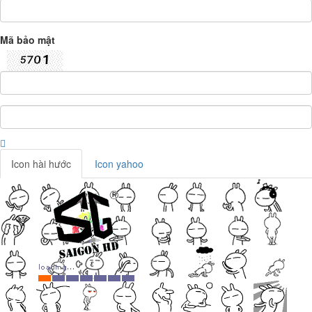
Mã bảo mật
Icon hài hước
Icon yahoo