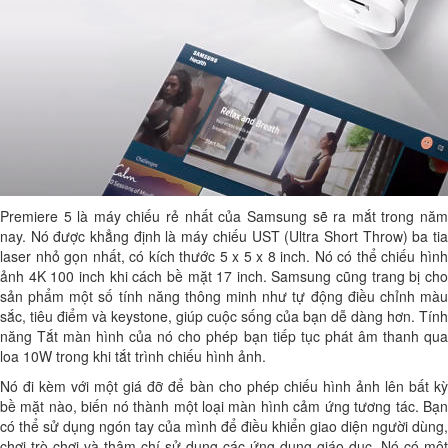
Premiere 5 là máy chiếu rẻ nhất của Samsung sẽ ra mắt trong năm
nay. Nó được khẳng định là máy chiếu UST (Ultra Short Throw) ba tia
laser nhỏ gọn nhất, có kích thước 5 x 5 x 8 inch. Nó có thể chiếu hình
ảnh 4K 100 inch khi cách bề mặt 17 inch. Samsung cũng trang bị cho
sản phẩm một số tính năng thông minh như tự động điều chỉnh màu
sắc, tiêu điểm và keystone, giúp cuộc sống của bạn dễ dàng hơn. Tính
năng Tắt màn hình của nó cho phép bạn tiếp tục phát âm thanh qua
loa 10W trong khi tắt trình chiếu hình ảnh.
Nó đi kèm với một giá đỡ để bàn cho phép chiếu hình ảnh lên bất kỳ
bề mặt nào, biến nó thành một loại màn hình cảm ứng tương tác. Bạn
có thể sử dụng ngón tay của mình để điều khiển giao diện người dùng,
chơi trò chơi và thậm chí sử dụng các ứng dụng giáo dục. Nó có một