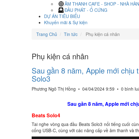
ÂM THANH CAFE - SHOP - NHÀ HÀ
ĐẦU PHÁT - Ổ CỨNG
DỰ ÁN TIÊU BIỂU
Khuyến mãi & Sự kiện
Trang Chủ
Tin tức
Phụ kiện cá nhân
Phụ kiện cá nhân
Sau gần 8 năm, Apple mới chịu t
Solo3
Phương Ngô Thị Hồng
•
04/04/2024 9:59
•
0 bình l
Sau gần 8 năm, Apple mới chịu
Beats Solo4
Tai nghe vòng qua đầu Beats Solo3 nổi tiếng cuối cù
cổng USB-C, cùng với các nâng cấp về âm thanh và thờ