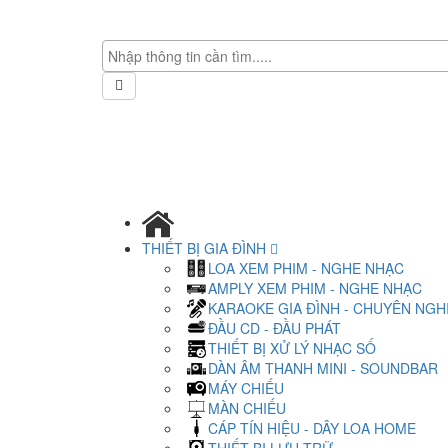
THIẾT BỊ GIA ĐÌNH
LOA XEM PHIM - NGHE NHẠC
AMPLY XEM PHIM - NGHE NHẠC
KARAOKE GIA ĐÌNH - CHUYÊN NGH
ĐẦU CD - ĐẦU PHÁT
THIẾT BỊ XỬ LÝ NHẠC SỐ
DÀN ÂM THANH MINI - SOUNDBAR
MÁY CHIẾU
MÀN CHIẾU
CÁP TÍN HIỆU - DÂY LOA HOME