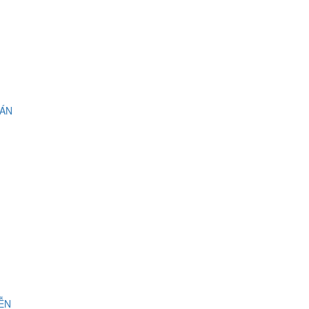
 ÁN
IỄN