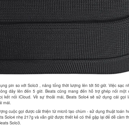
ụng pin so với Solo3 , nâng tổng thời lượng lên tới 50 giờ. Việc sạc 
 không dây lên đến 5 giờ. Beats cũng mang đến hỗ trợ ghép nối một
bị kết nối iCloud. Về sự thoải mái, Beats Solo4 sẽ sử dụng cái gọi 
ải mái.
lượng cuộc gọi được cải thiện từ micrô tạo chùm - sử dụng thuật toán
ts Solo4 nhẹ 217g và vẫn giữ được thiết kế có thể gập lại để dễ cầm t
eats Solo3.