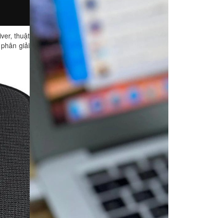
er, thuật
phân giải