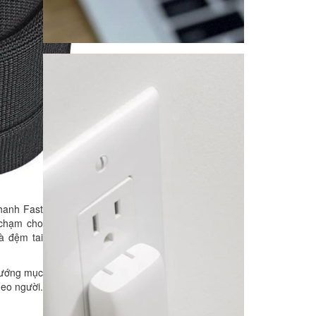
nhanh Fast
 chạm cho
là đệm tai
 hướng mục
heo người.