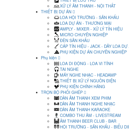
THIẾT BỊ LƯU TRỮ
XỬ LÝ ÂM THANH - NỘI THẤT
THIẾT BỊ DỰ ÁN
LOA HỘI TRƯỜNG - SÂN KHẤU
LOA DỰ ÁN - THƯƠNG MẠI
AMPLY - MIXER - XỬ LÝ TÍN HIỆU
MICRO CHUYÊN NGHIỆP
ĐÈN SÂN KHẤU
CÁP TÍN HIỆU - JACK - DÂY LOA DỰ
PHỤ KIỆN DỰ ÁN CHUYÊN NGHIỆP
Phụ kiện
LOA DI ĐỘNG - LOA VI TÍNH
TAI NGHE
MÁY NGHE NHẠC - HEADAMP
THIẾT BỊ XỬ LÝ NGUỒN ĐIỆN
PHỤ KIỆN CHÍNH HÃNG
TRỌN BỘ PHỐI GHÉP
DÀN ÂM THANH XEM PHIM
DÀN ÂM THANH NGHE NHẠC
DÀN ÂM THANH KARAOKE
COMBO THU ÂM - LIVESTREAM
ÂM THANH BEER CLUB - BAR
HỘI TRƯỜNG - SÂN KHẤU - BIỂU D