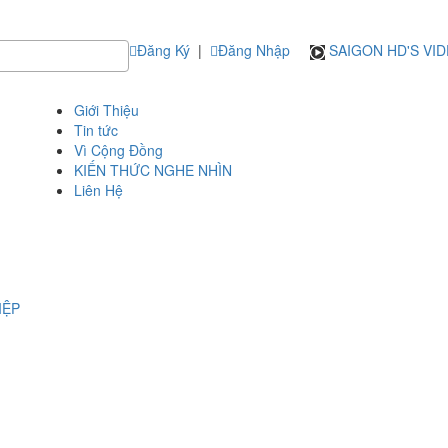
Đăng Ký
|
Đăng Nhập
SAIGON HD'S VI
Giới Thiệu
Tin tức
Vì Cộng Đồng
KIẾN THỨC NGHE NHÌN
Liên Hệ
IỆP