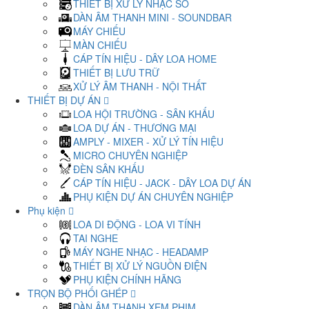
THIẾT BỊ XỬ LÝ NHẠC SỐ
DÀN ÂM THANH MINI - SOUNDBAR
MÁY CHIẾU
MÀN CHIẾU
CÁP TÍN HIỆU - DÂY LOA HOME
THIẾT BỊ LƯU TRỮ
XỬ LÝ ÂM THANH - NỘI THẤT
THIẾT BỊ DỰ ÁN
LOA HỘI TRƯỜNG - SÂN KHẤU
LOA DỰ ÁN - THƯƠNG MẠI
AMPLY - MIXER - XỬ LÝ TÍN HIỆU
MICRO CHUYÊN NGHIỆP
ĐÈN SÂN KHẤU
CÁP TÍN HIỆU - JACK - DÂY LOA DỰ ÁN
PHỤ KIỆN DỰ ÁN CHUYÊN NGHIỆP
Phụ kiện
LOA DI ĐỘNG - LOA VI TÍNH
TAI NGHE
MÁY NGHE NHẠC - HEADAMP
THIẾT BỊ XỬ LÝ NGUỒN ĐIỆN
PHỤ KIỆN CHÍNH HÃNG
TRỌN BỘ PHỐI GHÉP
DÀN ÂM THANH XEM PHIM