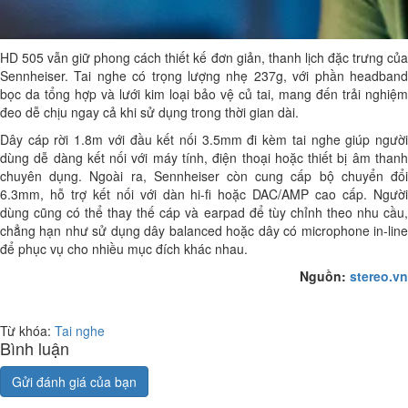
HD 505 vẫn giữ phong cách thiết kế đơn giản, thanh lịch đặc trưng của
Sennheiser. Tai nghe có trọng lượng nhẹ 237g, với phần headband
bọc da tổng hợp và lưới kim loại bảo vệ củ tai, mang đến trải nghiệm
đeo dễ chịu ngay cả khi sử dụng trong thời gian dài.
Dây cáp rời 1.8m với đầu kết nối 3.5mm đi kèm tai nghe giúp người
dùng dễ dàng kết nối với máy tính, điện thoại hoặc thiết bị âm thanh
chuyên dụng. Ngoài ra, Sennheiser còn cung cấp bộ chuyển đổi
6.3mm, hỗ trợ kết nối với dàn hi-fi hoặc DAC/AMP cao cấp. Người
dùng cũng có thể thay thế cáp và earpad để tùy chỉnh theo nhu cầu,
chẳng hạn như sử dụng dây balanced hoặc dây có microphone in-line
để phục vụ cho nhiều mục đích khác nhau.
Nguồn:
stereo.vn
Từ khóa:
Tai nghe
Bình luận
Gửi đánh giá của bạn