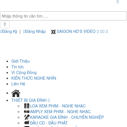
Đăng Ký
|
Đăng Nhập
SAIGON HD'S VIDEO
Giới Thiệu
Tin tức
Vì Cộng Đồng
KIẾN THỨC NGHE NHÌN
Liên Hệ
THIẾT BỊ GIA ĐÌNH
LOA XEM PHIM - NGHE NHẠC
AMPLY XEM PHIM - NGHE NHẠC
KARAOKE GIA ĐÌNH - CHUYÊN NGHIỆP
ĐẦU CD - ĐẦU PHÁT