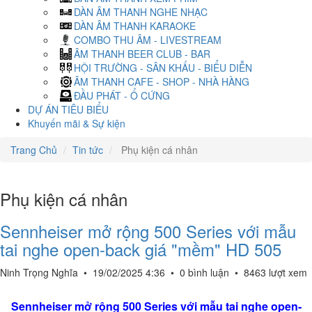
DÀN ÂM THANH NGHE NHẠC
DÀN ÂM THANH KARAOKE
COMBO THU ÂM - LIVESTREAM
ÂM THANH BEER CLUB - BAR
HỘI TRƯỜNG - SÂN KHẤU - BIỂU DIỄN
ÂM THANH CAFE - SHOP - NHÀ HÀNG
ĐẦU PHÁT - Ổ CỨNG
DỰ ÁN TIÊU BIỂU
Khuyến mãi & Sự kiện
Trang Chủ
Tin tức
Phụ kiện cá nhân
Phụ kiện cá nhân
Sennheiser mở rộng 500 Series với mẫu
tai nghe open-back giá "mềm" HD 505
Ninh Trọng Nghĩa
•
19/02/2025 4:36
•
0 bình luận
•
8463 lượt xem
Sennheiser mở rộng 500 Series với mẫu tai nghe open-