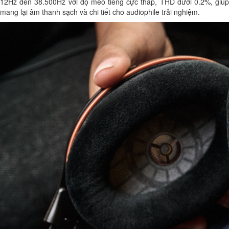
12Hz đến 38.500Hz với độ méo tiếng cực thấp, THD dưới 0.2%, giúp
mang lại âm thanh sạch và chi tiết cho audiophile trải nghiệm.