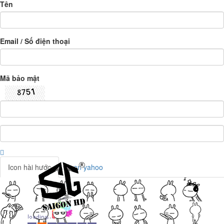
Tên
Email / Số điện thoại
Mã bảo mật
Icon hài hước
Icon yahoo