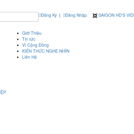
Đăng Ký
|
Đăng Nhập
SAIGON HD'S VI
Giới Thiệu
Tin tức
Vì Cộng Đồng
KIẾN THỨC NGHE NHÌN
Liên Hệ
IỆP