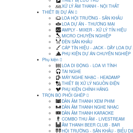
THIẾT BỊ LƯU TRỮ
XỬ LÝ ÂM THANH - NỘI THẤT
THIẾT BỊ DỰ ÁN
LOA HỘI TRƯỜNG - SÂN KHẤU
LOA DỰ ÁN - THƯƠNG MẠI
AMPLY - MIXER - XỬ LÝ TÍN HIỆU
MICRO CHUYÊN NGHIỆP
ĐÈN SÂN KHẤU
CÁP TÍN HIỆU - JACK - DÂY LOA DỰ
PHỤ KIỆN DỰ ÁN CHUYÊN NGHIỆP
Phụ kiện
LOA DI ĐỘNG - LOA VI TÍNH
TAI NGHE
MÁY NGHE NHẠC - HEADAMP
THIẾT BỊ XỬ LÝ NGUỒN ĐIỆN
PHỤ KIỆN CHÍNH HÃNG
TRỌN BỘ PHỐI GHÉP
DÀN ÂM THANH XEM PHIM
DÀN ÂM THANH NGHE NHẠC
DÀN ÂM THANH KARAOKE
COMBO THU ÂM - LIVESTREAM
ÂM THANH BEER CLUB - BAR
HỘI TRƯỜNG - SÂN KHẤU - BIỂU D