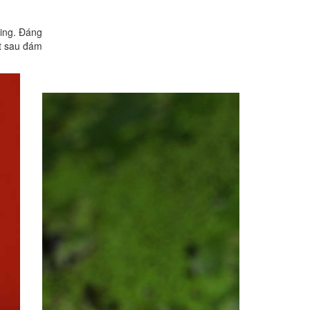
ling. Đáng
t sau đám