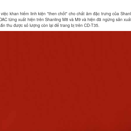
việc khan hiếm linh kiện "then chốt" cho chất âm đặc trưng của Shan
 DAC từng xuất hiện trên Shanling M8 và M9 và hiện đã ngừng sản xuấ
n thu được số lượng còn lại để trang bị trên CD-T35.