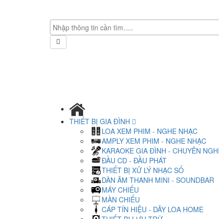
THIẾT BỊ GIA ĐÌNH
LOA XEM PHIM - NGHE NHẠC
AMPLY XEM PHIM - NGHE NHẠC
KARAOKE GIA ĐÌNH - CHUYÊN NGH
ĐẦU CD - ĐẦU PHÁT
THIẾT BỊ XỬ LÝ NHẠC SỐ
DÀN ÂM THANH MINI - SOUNDBAR
MÁY CHIẾU
MÀN CHIẾU
CÁP TÍN HIỆU - DÂY LOA HOME