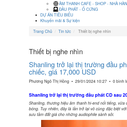
ÂM THANH CAFE - SHOP - NHÀ HÀ
ĐẦU PHÁT - Ổ CỨNG
DỰ ÁN TIÊU BIỂU
Khuyến mãi & Sự kiện
Trang Chủ
Tin tức
Thiết bị nghe nhìn
Thiết bị nghe nhìn
Shanling trở lại thị trường đầu 
chiếc, giá 17,000 USD
Phương Ngô Thị Hồng
•
29/01/2024 10:27
•
0 bình 
Shanling trở lại thị trường đầu phát CD sau 2
Shanling, thương hiệu âm thanh hi-end nổi tiếng, vừ
bóng. Tuy nhiên, đây là lần trở lại vô cùng đặc biệt v
sưu tầm đắt giá cho những audiophile sành sỏi.