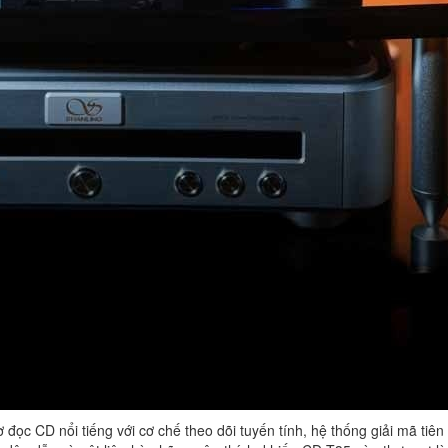
đọc CD nổi tiếng với cơ chế theo dõi tuyến tính, hệ thống giải mã tiên 