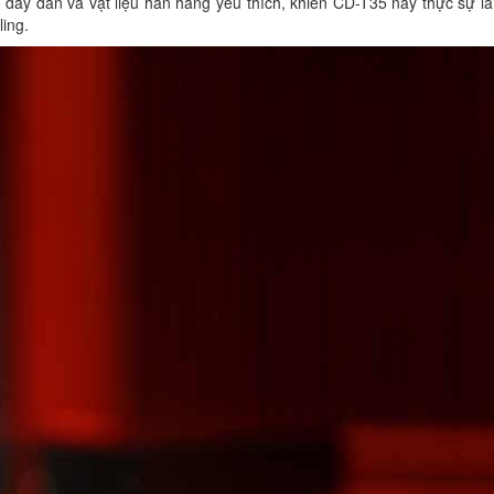
, dây dẫn và vật liệu hàn hãng yêu thích, khiến CD-T35 này thực sự l
ling.