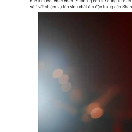
đúc kim loại chắc chắn. Shanling còn sử dụng tụ điện
vật" với nhiệm vụ tôn vinh chất âm đặc trưng của Shan