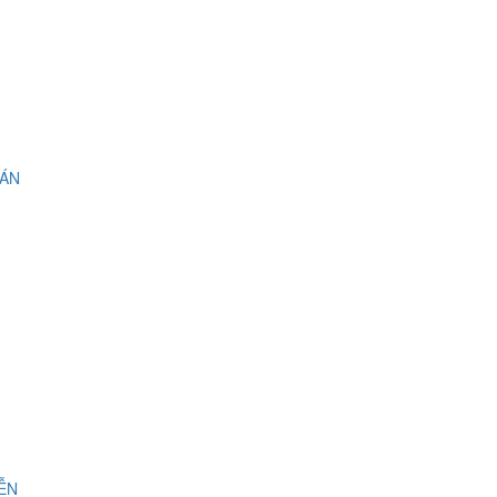
 ÁN
IỄN