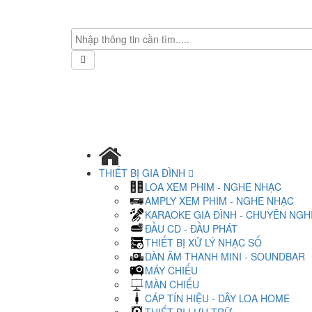
THIẾT BỊ GIA ĐÌNH
LOA XEM PHIM - NGHE NHẠC
AMPLY XEM PHIM - NGHE NHẠC
KARAOKE GIA ĐÌNH - CHUYÊN NGH
ĐẦU CD - ĐẦU PHÁT
THIẾT BỊ XỬ LÝ NHẠC SỐ
DÀN ÂM THANH MINI - SOUNDBAR
MÁY CHIẾU
MÀN CHIẾU
CÁP TÍN HIỆU - DÂY LOA HOME