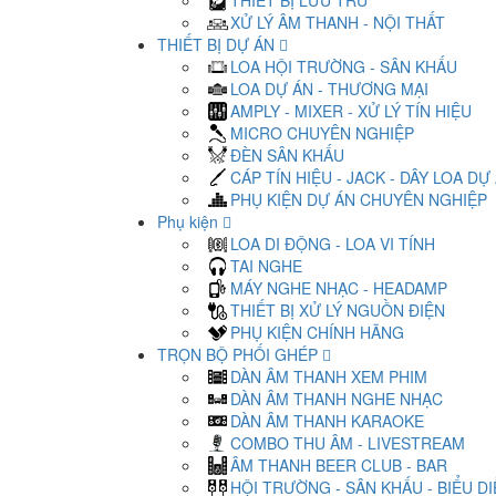
THIẾT BỊ LƯU TRỮ
XỬ LÝ ÂM THANH - NỘI THẤT
THIẾT BỊ DỰ ÁN
LOA HỘI TRƯỜNG - SÂN KHẤU
LOA DỰ ÁN - THƯƠNG MẠI
AMPLY - MIXER - XỬ LÝ TÍN HIỆU
MICRO CHUYÊN NGHIỆP
ĐÈN SÂN KHẤU
CÁP TÍN HIỆU - JACK - DÂY LOA DỰ
PHỤ KIỆN DỰ ÁN CHUYÊN NGHIỆP
Phụ kiện
LOA DI ĐỘNG - LOA VI TÍNH
TAI NGHE
MÁY NGHE NHẠC - HEADAMP
THIẾT BỊ XỬ LÝ NGUỒN ĐIỆN
PHỤ KIỆN CHÍNH HÃNG
TRỌN BỘ PHỐI GHÉP
DÀN ÂM THANH XEM PHIM
DÀN ÂM THANH NGHE NHẠC
DÀN ÂM THANH KARAOKE
COMBO THU ÂM - LIVESTREAM
ÂM THANH BEER CLUB - BAR
HỘI TRƯỜNG - SÂN KHẤU - BIỂU D