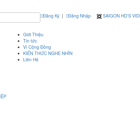
Đăng Ký
|
Đăng Nhập
SAIGON HD'S VI
Giới Thiệu
Tin tức
Vì Cộng Đồng
KIẾN THỨC NGHE NHÌN
Liên Hệ
IỆP