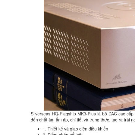
Silverseas HQ-Flagship MK3-Plus là bộ DAC cao cấp
đến chất âm ấm áp, chi tiết và trung thực, tạo ra trải
1. Thiết kế và giao diện điều khiển
2. Điểm nhấn nổi bật