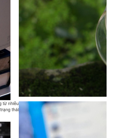
 từ nhiễu
trạng thái