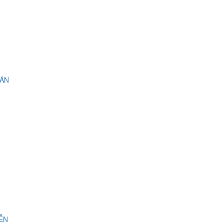
 ÁN
IỄN