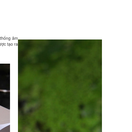
 thống âm
ược tạo ra