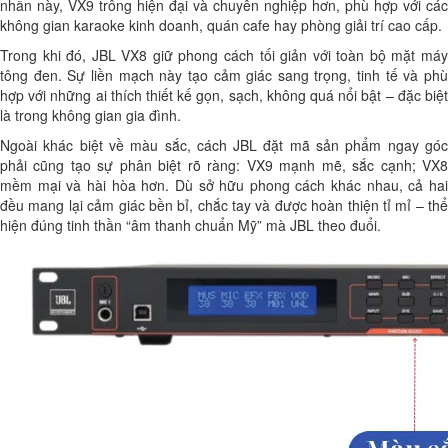
nhấn này, VX9 trông hiện đại và chuyên nghiệp hơn, phù hợp với các
không gian karaoke kinh doanh, quán cafe hay phòng giải trí cao cấp.
Trong khi đó, JBL VX8 giữ phong cách tối giản với toàn bộ mặt máy
tông đen. Sự liền mạch này tạo cảm giác sang trọng, tinh tế và phù
hợp với những ai thích thiết kế gọn, sạch, không quá nổi bật – đặc biệt
là trong không gian gia đình.
Ngoài khác biệt về màu sắc, cách JBL đặt mã sản phẩm ngay góc
phải cũng tạo sự phân biệt rõ ràng: VX9 mạnh mẽ, sắc cạnh; VX8
mềm mại và hài hòa hơn. Dù sở hữu phong cách khác nhau, cả hai
đều mang lại cảm giác bền bỉ, chắc tay và được hoàn thiện tỉ mỉ – thể
hiện đúng tinh thần “âm thanh chuẩn Mỹ” mà JBL theo đuổi.