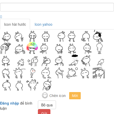
Icon hài hước
Icon yahoo
Đăng nhập
để bình
Bỏ qua
luận
Gửi