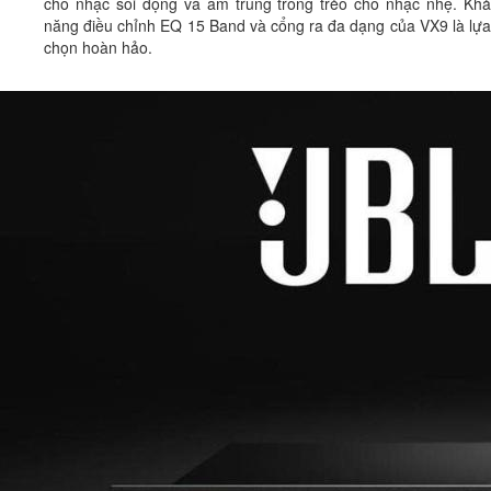
cho nhạc sôi động và âm trung trong trẻo cho nhạc nhẹ. Khả
năng điều chỉnh EQ 15 Band và cổng ra đa dạng của VX9 là lựa
chọn hoàn hảo.