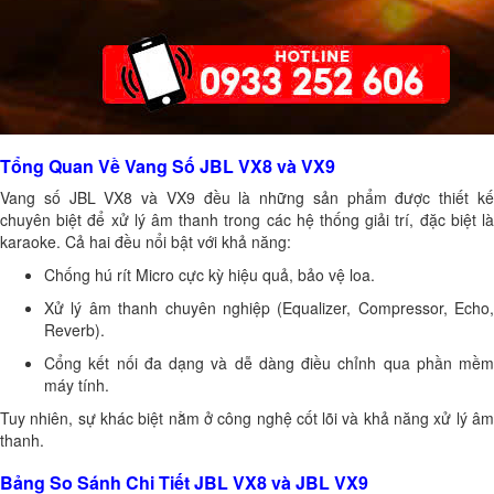
Tổng Quan Về Vang Số JBL VX8 và VX9
Vang số JBL VX8 và VX9 đều là những sản phẩm được thiết kế
chuyên biệt để xử lý âm thanh trong các hệ thống giải trí, đặc biệt là
karaoke. Cả hai đều nổi bật với khả năng:
Chống hú rít Micro cực kỳ hiệu quả, bảo vệ loa.
Xử lý âm thanh chuyên nghiệp (Equalizer, Compressor, Echo,
Reverb).
Cổng kết nối đa dạng và dễ dàng điều chỉnh qua phần mềm
máy tính.
Tuy nhiên, sự khác biệt nằm ở công nghệ cốt lõi và khả năng xử lý âm
thanh.
Bảng So Sánh Chi Tiết JBL VX8 và JBL VX9