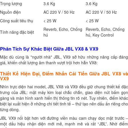
Trọng lượng
3.6 Kg
3.6 Kg
Nguồn điện
AC 220 V / 50 Hz
AC 220 V / 50 Hz
Công suất tiêu thụ
< 25 W
< 25 W
Reverb, Echo, Chống
Reverb, Echo, Chống
Tính năng đặc biệt
hú
hú, Key Control
Phân Tích Sự Khác Biệt Giữa JBL VX8 & VX9
Mặc dù cùng là "người nhà" JBL, VX9 sở hữu những nâng cấp đáng
giá, khiến chất lượng âm thanh vượt trội hơn hẳn VX8:
Thiết Kế Hiện Đại, Điểm Nhấn Cải Tiến Giữa JBL VX8 và
VX9
Nhìn trực diện hai model, JBL VX8 và VX9 đều giữ chung thiết kế đặc
trưng của JBL: mặt máy kim loại chắc chắn, giao diện nút bấm gọn
gàng và màn hình xanh hiển thị thông tin rõ nét. Tuy nhiên, điểm khác
biệt lại xuất hiện ở những chi tiết tinh tế – thứ tạo nên dấu ấn riêng cho
từng dòng.
JBL VX9 nổi bật hơn với đường viền màu cam chạy dọc mặt trước –
một dấu hiệu nhận diện mới mẻ, mạnh mẽ và rất “JBL”. Nhờ điểm