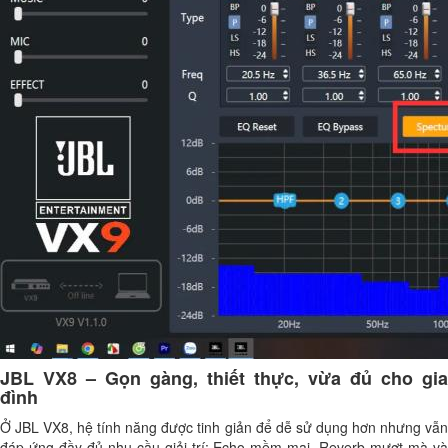
JBL VX8 – Gọn gàng, thiết thực, vừa đủ cho gia
đình
Ở JBL VX8, hệ tính năng được tinh giản để dễ sử dụng hơn nhưng vẫn
đáp ứng đầy đủ nhu cầu giải trí: Echo mềm mại, Reverb mượt mà và