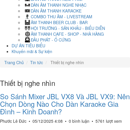
DÀN ÂM THANH NGHE NHẠC
DÀN ÂM THANH KARAOKE
COMBO THU ÂM - LIVESTREAM
ÂM THANH BEER CLUB - BAR
HỘI TRƯỜNG - SÂN KHẤU - BIỂU DIỄN
ÂM THANH CAFE - SHOP - NHÀ HÀNG
ĐẦU PHÁT - Ổ CỨNG
DỰ ÁN TIÊU BIỂU
Khuyến mãi & Sự kiện
Trang Chủ
Tin tức
Thiết bị nghe nhìn
Thiết bị nghe nhìn
So Sánh Mixer JBL VX8 Và JBL VX9: Nên
Chọn Dòng Nào Cho Dàn Karaoke Gia
Đình – Kinh Doanh?
Phước Lê Đức
•
05/12/2025 4:08
•
0 bình luận
•
5761 lượt xem