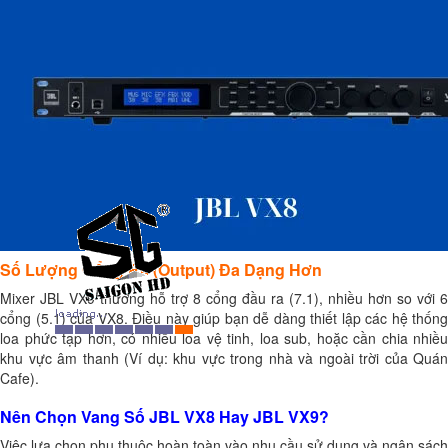
Số Lượng Cổng Ra (Output) Đa Dạng Hơn
Mixer JBL VX9 thường hỗ trợ 8 cổng đầu ra (7.1), nhiều hơn so với 6
cổng (5.1) của VX8. Điều này giúp bạn dễ dàng thiết lập các hệ thống
loa phức tạp hơn, có nhiều loa vệ tinh, loa sub, hoặc cần chia nhiều
khu vực âm thanh (Ví dụ: khu vực trong nhà và ngoài trời của Quán
Cafe).
Nên Chọn Vang Số JBL VX8 Hay JBL VX9?
Việc lựa chọn phụ thuộc hoàn toàn vào nhu cầu sử dụng và ngân sách