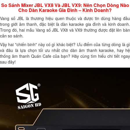
So Sánh Mixer JBL VX8 Và JBL VX9: Nên Chọn Dòng Nào
Cho Dàn Karaoke Gia Đình – Kinh Doanh?
Vang số JBL là thương hiệu quen thuộc và được tin dùng hàng đầu
trong giới âm thanh, đặc biệt là dàn karaoke gia đình và kinh doanh.
Trong đó, hai mẫu Vang số JBL VX8 và VX9 thường được đặt lên bàn
cân so sánh.
Vậy hai "chiến binh" này có gì khác biệt? Ưu điểm của từng dòng là gì
và đâu là lựa chọn tối ưu nhất cho dàn âm thanh karaoke, hay hệ
thống âm thanh Quán Cafe của bạn? Hãy cùng tìm hiểu chi tiết ngay
sau đây!