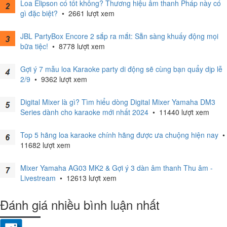
Loa Elipson có tốt không? Thương hiệu âm thanh Pháp này có
gì đặc biệt?
•
2661 lượt xem
JBL PartyBox Encore 2 sắp ra mắt: Sẵn sàng khuấy động mọi
bữa tiệc!
•
8778 lượt xem
Gợi ý 7 mẫu loa Karaoke party di động sẽ cùng bạn quẩy dịp lễ
2/9
•
9362 lượt xem
Digital Mixer là gì? Tìm hiểu dòng Digital Mixer Yamaha DM3
Series dành cho karaoke mới nhất 2024
•
11440 lượt xem
Top 5 hãng loa karaoke chính hãng được ưa chuộng hiện nay
•
11682 lượt xem
Mixer Yamaha AG03 MK2 & Gợi ý 3 dàn âm thanh Thu âm -
Livestream
•
12613 lượt xem
Đánh giá nhiều bình luận nhất