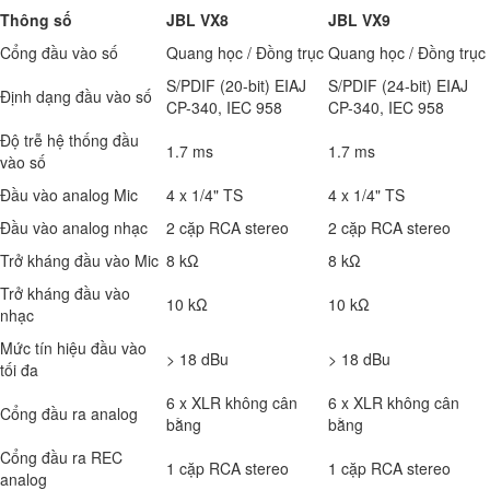
Thông số
JBL VX8
JBL VX9
Cổng đầu vào số
Quang học / Đồng trục
Quang học / Đồng trục
S/PDIF (20-bit) EIAJ
S/PDIF (24-bit) EIAJ
Định dạng đầu vào số
CP-340, IEC 958
CP-340, IEC 958
Độ trễ hệ thống đầu
1.7 ms
1.7 ms
vào số
Đầu vào analog Mic
4 x 1/4" TS
4 x 1/4" TS
Đầu vào analog nhạc
2 cặp RCA stereo
2 cặp RCA stereo
Trở kháng đầu vào Mic
8 kΩ
8 kΩ
Trở kháng đầu vào
10 kΩ
10 kΩ
nhạc
Mức tín hiệu đầu vào
> 18 dBu
> 18 dBu
tối đa
6 x XLR không cân
6 x XLR không cân
Cổng đầu ra analog
bằng
bằng
Cổng đầu ra REC
1 cặp RCA stereo
1 cặp RCA stereo
analog