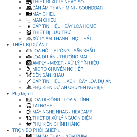
THIẾT BỊ XỬ LÝ NHẠC SỐ
DÀN ÂM THANH MINI - SOUNDBAR
MÁY CHIẾU
MÀN CHIẾU
CÁP TÍN HIỆU - DÂY LOA HOME
THIẾT BỊ LƯU TRỮ
XỬ LÝ ÂM THANH - NỘI THẤT
THIẾT BỊ DỰ ÁN
LOA HỘI TRƯỜNG - SÂN KHẤU
LOA DỰ ÁN - THƯƠNG MẠI
AMPLY - MIXER - XỬ LÝ TÍN HIỆU
MICRO CHUYÊN NGHIỆP
ĐÈN SÂN KHẤU
CÁP TÍN HIỆU - JACK - DÂY LOA DỰ ÁN
PHỤ KIỆN DỰ ÁN CHUYÊN NGHIỆP
Phụ kiện
LOA DI ĐỘNG - LOA VI TÍNH
TAI NGHE
MÁY NGHE NHẠC - HEADAMP
THIẾT BỊ XỬ LÝ NGUỒN ĐIỆN
PHỤ KIỆN CHÍNH HÃNG
TRỌN BỘ PHỐI GHÉP
DÀN ÂM THANH XEM PHIM