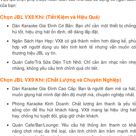
của bạn:
Chọn JBL VX8 Khi: (Tiết Kiệm và Hiệu Quả)
Dàn Karaoke Gia Đình Cơ Bản: Bạn chỉ cần một thiết bị chống
hú tốt, hiệu ứng hát ổn định, dễ dàng lắp đặt.
Ngân Sách Hạn Hẹp: VX8 có giá thành mềm hơn đáng kể, phù
hợp với người dùng ưu tiên tính kinh tế nhưng vẫn muốn có
thương hiệu JBL uy tín.
Quán Cafe/Trà Sữa Diện Tích Nhỏ: Chỉ cần âm nhạc nền nhẹ
nhàng, không yêu cầu tinh chỉnh quá chi tiết.
Chọn JBL VX9 Khi: (Chất Lượng và Chuyên Nghiệp)
Dàn Karaoke Gia Đình Cao Cấp: Bạn là người đam mê ca hát,
muốn giọng hát mình đạt đến độ mượt mà, chuyên nghiệp nhất.
Phòng Karaoke Kinh Doanh: Chất lượng âm thanh là yếu tố
sống còn để thu hút khách hàng. VX9 mang lại hiệu ứng hát
hay, chống hú tuyệt đối, giúp giữ chân khách.
Quán Cafe/Bar/Lounge: Yêu cầu hệ thống âm thanh có khả
năng chơi nhạc đa thể loại, cần tinh chỉnh âm trầm mạnh mẽ