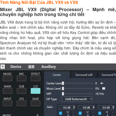
Tính Năng Nổi Bật Của JBL VX9 và VX8
Mixer JBL VX9 (Digital Processor) – Mạnh mẽ,
chuyên nghiệp hơn trong từng chi tiết
JBL VX9 được trang bị bộ tính năng vượt trội, hướng đến sự ổn định –
kiểm soát – tinh chỉnh sâu. Không chỉ có đầy đủ Echo, Reverb và khả
năng chống hú hiệu quả, VX9 còn sở hữu Key Control giúp điều chỉnh
tông nhạc linh hoạt, phù hợp với từng giọng hát. Bên cạnh đó,
Spectrum Analyzer hỗ trợ kỹ thuật viên “nhìn thấy” dải tần, từ đó xử lý
âm thanh chính xác và chuyên nghiệp hơn. Đây chính là mẫu vang số
sinh ra cho những không gian cần chất lượng ổn định và hiệu suất
cao.