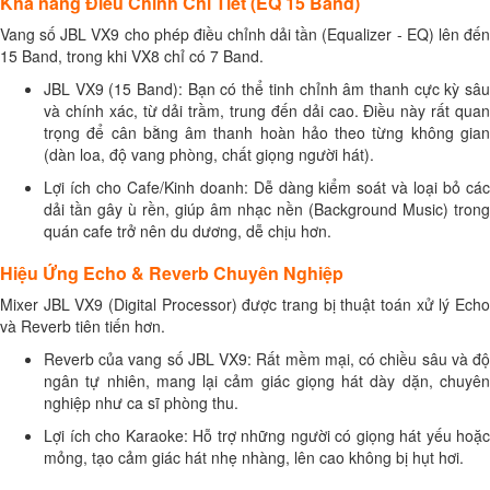
Khả năng Điều Chỉnh Chi Tiết (EQ 15 Band)
Vang số JBL VX9 cho phép điều chỉnh dải tần (Equalizer - EQ) lên đến
15 Band, trong khi VX8 chỉ có 7 Band.
JBL VX9 (15 Band): Bạn có thể tinh chỉnh âm thanh cực kỳ sâu
và chính xác, từ dải trầm, trung đến dải cao. Điều này rất quan
trọng để cân bằng âm thanh hoàn hảo theo từng không gian
(dàn loa, độ vang phòng, chất giọng người hát).
Lợi ích cho Cafe/Kinh doanh: Dễ dàng kiểm soát và loại bỏ các
dải tần gây ù rền, giúp âm nhạc nền (Background Music) trong
quán cafe trở nên du dương, dễ chịu hơn.
Hiệu Ứng Echo & Reverb Chuyên Nghiệp
Mixer JBL VX9 (Digital Processor) được trang bị thuật toán xử lý Echo
và Reverb tiên tiến hơn.
Reverb của vang số JBL VX9: Rất mềm mại, có chiều sâu và độ
ngân tự nhiên, mang lại cảm giác giọng hát dày dặn, chuyên
nghiệp như ca sĩ phòng thu.
Lợi ích cho Karaoke: Hỗ trợ những người có giọng hát yếu hoặc
mỏng, tạo cảm giác hát nhẹ nhàng, lên cao không bị hụt hơi.