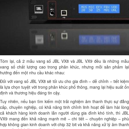
Tóm lại, cả 2 mẫu vang số JBL VX8 và JBL VX9 đều là những mẫu
vang số chất lượng cao trong phân khúc, nhưng mỗi sản phẩm lại
hướng đến một nhu cầu khác nhau:
Đối với vang số JBL VX8 sẽ tối ưu cho gia đình – dễ chỉnh – tiết kiệm
là lựa chọn tuyệt vời trong phân khúc phổ thông, mang lại hiệu suất ổn
định và thương hiệu đáng tin cậy.
Tuy nhiên, nếu bạn tìm kiếm một trải nghiệm âm thanh thực sự đẳng
cấp, chuyên nghiệp, có khả năng tinh chỉnh linh hoạt để làm hài lòng
cả khách hàng kinh doanh lẫn người dùng gia đình khó tính, thì JBL
VX9 mang đến khả năng mạnh mẽ – chi tiết – chuyên nghiệp – phù
hợp không gian kinh doanh với chip 32 bit và khả năng xử lý âm thanh