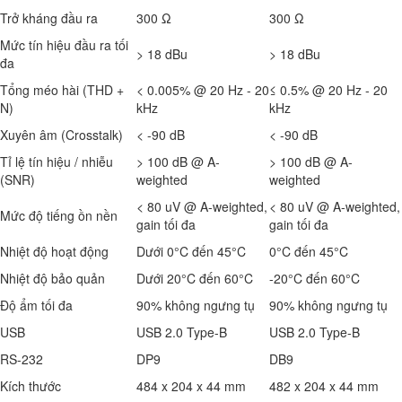
Trở kháng đầu ra
300 Ω
300 Ω
Mức tín hiệu đầu ra tối
> 18 dBu
> 18 dBu
đa
Tổng méo hài (THD +
< 0.005% @ 20 Hz - 20
≤ 0.5% @ 20 Hz - 20
N)
kHz
kHz
Xuyên âm (Crosstalk)
< -90 dB
< -90 dB
Tỉ lệ tín hiệu / nhiễu
> 100 dB @ A-
> 100 dB @ A-
(SNR)
weighted
weighted
< 80 uV @ A-weighted,
< 80 uV @ A-weighted,
Mức độ tiếng ồn nền
gain tối đa
gain tối đa
Nhiệt độ hoạt động
Dưới 0°C đến 45°C
0°C đến 45°C
Nhiệt độ bảo quản
Dưới 20°C đến 60°C
-20°C đến 60°C
Độ ẩm tối đa
90% không ngưng tụ
90% không ngưng tụ
USB
USB 2.0 Type-B
USB 2.0 Type-B
RS-232
DP9
DB9
Kích thước
484 x 204 x 44 mm
482 x 204 x 44 mm