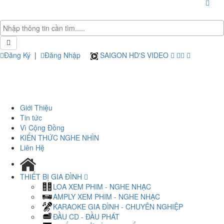
Đăng Ký
|
Đăng Nhập
SAIGON HD'S VIDEO
Giới Thiệu
Tin tức
Vì Cộng Đồng
KIẾN THỨC NGHE NHÌN
Liên Hệ
THIẾT BỊ GIA ĐÌNH
LOA XEM PHIM - NGHE NHẠC
AMPLY XEM PHIM - NGHE NHẠC
KARAOKE GIA ĐÌNH - CHUYÊN NGHIỆP
ĐẦU CD - ĐẦU PHÁT