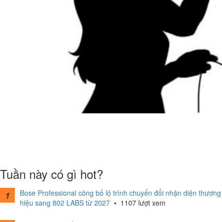
Tuần này có gì hot?
Bose Professional công bố lộ trình chuyển đổi nhận diện thương
hiệu sang 802 LABS từ 2027
•
1107 lượt xem