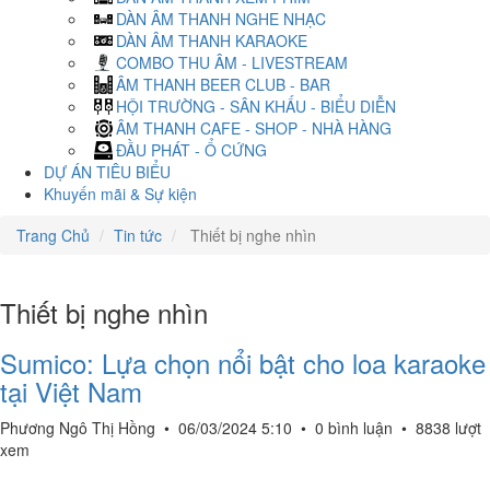
DÀN ÂM THANH NGHE NHẠC
DÀN ÂM THANH KARAOKE
COMBO THU ÂM - LIVESTREAM
ÂM THANH BEER CLUB - BAR
HỘI TRƯỜNG - SÂN KHẤU - BIỂU DIỄN
ÂM THANH CAFE - SHOP - NHÀ HÀNG
ĐẦU PHÁT - Ổ CỨNG
DỰ ÁN TIÊU BIỂU
Khuyến mãi & Sự kiện
Trang Chủ
Tin tức
Thiết bị nghe nhìn
Thiết bị nghe nhìn
Sumico: Lựa chọn nổi bật cho loa karaoke
tại Việt Nam
Phương Ngô Thị Hồng
•
06/03/2024 5:10
•
0 bình luận
•
8838 lượt
xem