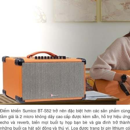
Điểm khiến Sumico BT-S52 trở nên đặc biệt hơn các sản phẩm cùng
tầm giá là 2 micro không dây cao cấp được kèm sẵn, hỗ trợ hiệu ứng
echo và reverb, biến mọi buổi tụ họp bạn bè và gia đình trở thành
những buổi ca hát sôi động và thú vị. Loa được trang bị pin lithium có