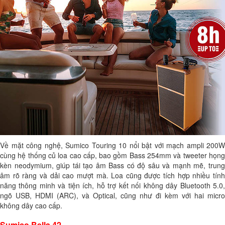
Về mặt công nghệ, Sumico Touring 10 nổi bật với mạch ampli 200W
cùng hệ thống củ loa cao cấp, bao gồm Bass 254mm và tweeter họng
kèn neodymium, giúp tái tạo âm Bass có độ sâu và mạnh mẽ, trung
âm rõ ràng và dải cao mượt mà. Loa cũng được tích hợp nhiều tính
năng thông minh và tiện ích, hỗ trợ kết nối không dây Bluetooth 5.0,
ngõ USB, HDMI (ARC), và Optical, cũng như đi kèm với hai micro
không dây cao cấp.
Sumico Bella 42