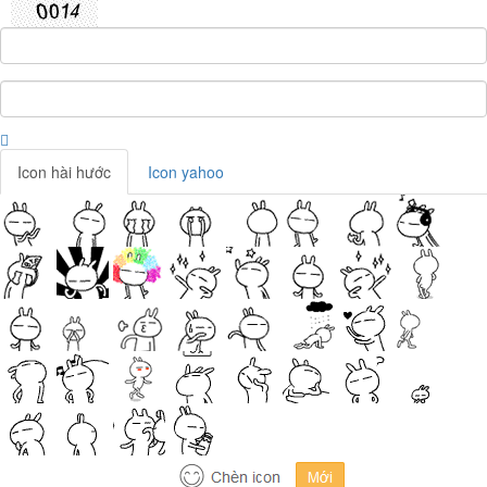
Icon hài hước
Icon yahoo