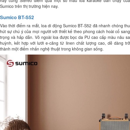
hãy cùng Stereo điểm qua một số mẫu loa karaoke bán chạy của
Sumico trên thị trường hiện nay.
Sumico BT-S52
Vào thời điểm ra mắt, loa di động Sumico BT-S52 đã nhanh chóng thu
hút sự chú ý của mọi người với thiết kế theo phong cách hoài cổ sang
trọng và hấp dẫn. Vỏ ngoài loa được bọc da PU cao cấp màu nâu sa
huỳnh, kết hợp với lưới e-căng từ linen chất lượng cao, dễ dàng trở
thành một điểm nhấn nghệ thuật trong không gian sống.