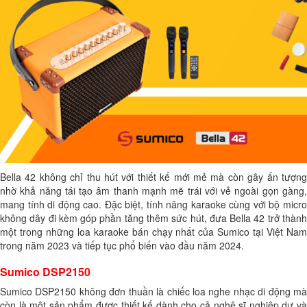
Bella 42 không chỉ thu hút với thiết kế mới mẻ mà còn gây ấn tượng
nhờ khả năng tái tạo âm thanh mạnh mẽ trái với vẻ ngoài gọn gàng,
mang tính di động cao. Đặc biệt, tính năng karaoke cùng với bộ micro
không dây đi kèm góp phần tăng thêm sức hút, đưa Bella 42 trở thành
một trong những loa karaoke bán chạy nhất của Sumico tại Việt Nam
trong năm 2023 và tiếp tục phổ biến vào đầu năm 2024.
Sumico DSP2150
Sumico DSP2150 không đơn thuần là chiếc loa nghe nhạc di động mà
còn là một sản phẩm được thiết kế dành cho cả nghệ sĩ nghiệp dư và