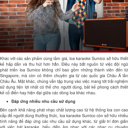
Khác với các sản phẩm cùng tầm giá, loa karaoke Sumico sở hữu thiết
kế hấp dẫn và thu hút hơn hẳn. Điều này bắt nguồn từ việc đội ngũ
phát triển loa Sumico không chỉ bao gồm những thành viên đến từ
Singapore, mà còn có thêm chuyên gia từ các quốc gia Châu Á lẫn
Châu Âu. Mặt khác, chúng vẫn tập trung vào việc mang tới trải nghiệm
sử dụng tiện lợi nhất có thể cho người dùng, bất kể phong cách thiết
kế cổ điển hay hiện đại giữa các dòng loa khác nhau.
Đáp ứng nhiều nhu cầu sử dụng
Bên cạnh khả năng phát nhạc chất lượng cao từ hệ thống loa con cao
cấp để người dùng thưởng thức, loa karaoke Sumico còn sở hữu nhiều
tính năng để đáp ứng các nhu cầu sử dụng khác, từ giải trí đơn giản
với việc hát karaoke, biểu diễn âm nhạc với các nhạc cụ chuyên