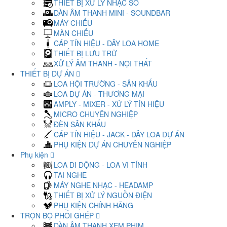
THIẾT BỊ XỬ LÝ NHẠC SỐ
DÀN ÂM THANH MINI - SOUNDBAR
MÁY CHIẾU
MÀN CHIẾU
CÁP TÍN HIỆU - DÂY LOA HOME
THIẾT BỊ LƯU TRỮ
XỬ LÝ ÂM THANH - NỘI THẤT
THIẾT BỊ DỰ ÁN
LOA HỘI TRƯỜNG - SÂN KHẤU
LOA DỰ ÁN - THƯƠNG MẠI
AMPLY - MIXER - XỬ LÝ TÍN HIỆU
MICRO CHUYÊN NGHIỆP
ĐÈN SÂN KHẤU
CÁP TÍN HIỆU - JACK - DÂY LOA DỰ ÁN
PHỤ KIỆN DỰ ÁN CHUYÊN NGHIỆP
Phụ kiện
LOA DI ĐỘNG - LOA VI TÍNH
TAI NGHE
MÁY NGHE NHẠC - HEADAMP
THIẾT BỊ XỬ LÝ NGUỒN ĐIỆN
PHỤ KIỆN CHÍNH HÃNG
TRỌN BỘ PHỐI GHÉP
DÀN ÂM THANH XEM PHIM