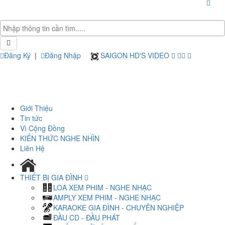
Đăng Ký
|
Đăng Nhập
SAIGON HD'S VIDEO
Giới Thiệu
Tin tức
Vì Cộng Đồng
KIẾN THỨC NGHE NHÌN
Liên Hệ
THIẾT BỊ GIA ĐÌNH
LOA XEM PHIM - NGHE NHẠC
AMPLY XEM PHIM - NGHE NHẠC
KARAOKE GIA ĐÌNH - CHUYÊN NGHIỆP
ĐẦU CD - ĐẦU PHÁT