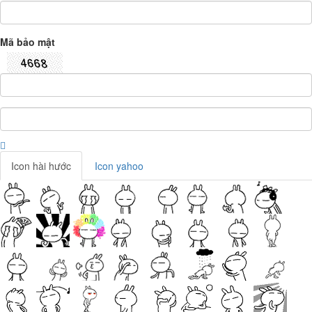
Mã bảo mật
Icon hài hước
Icon yahoo