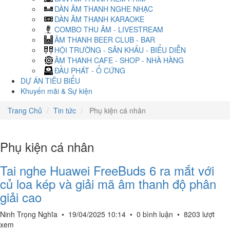
DÀN ÂM THANH NGHE NHẠC
DÀN ÂM THANH KARAOKE
COMBO THU ÂM - LIVESTREAM
ÂM THANH BEER CLUB - BAR
HỘI TRƯỜNG - SÂN KHẤU - BIỂU DIỄN
ÂM THANH CAFE - SHOP - NHÀ HÀNG
ĐẦU PHÁT - Ổ CỨNG
DỰ ÁN TIÊU BIỂU
Khuyến mãi & Sự kiện
Trang Chủ
Tin tức
Phụ kiện cá nhân
Phụ kiện cá nhân
Tai nghe Huawei FreeBuds 6 ra mắt với
củ loa kép và giải mã âm thanh độ phân
giải cao
Ninh Trọng Nghĩa
•
19/04/2025 10:14
•
0 bình luận
•
8203 lượt
xem