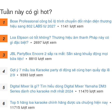
Tuần này có gì hot?
Bose Professional công bố lộ trình chuyển đổi nhận diện thương
hiệu sang 802 LABS từ 2027
•
1141 lượt xem
Loa Elipson có tốt không? Thương hiệu âm thanh Pháp này có
gì đặc biệt?
•
2697 lượt xem
JBL PartyBox Encore 2 sắp ra mắt: Sẵn sàng khuấy động mọi
bữa tiệc!
•
8810 lượt xem
Gợi ý 7 mẫu loa Karaoke party di động sẽ cùng bạn quẩy dịp lễ
2/9
•
9393 lượt xem
Digital Mixer là gì? Tìm hiểu dòng Digital Mixer Yamaha DM3
Series dành cho karaoke mới nhất 2024
•
11470 lượt xem
Top 5 hãng loa karaoke chính hãng được ưa chuộng hiện nay
•
11715 lượt xem