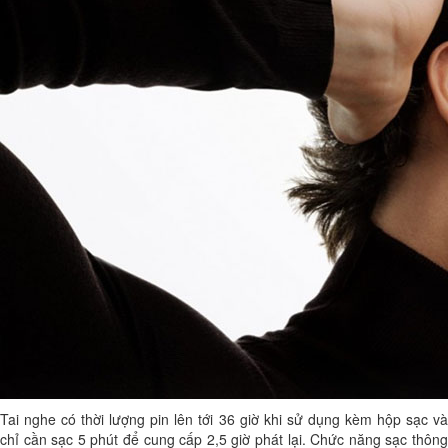
Tai nghe có thời lượng pin lên tới 36 giờ khi sử dụng kèm hộp sạc và
chỉ cần sạc 5 phút để cung cấp 2,5 giờ phát lại. Chức năng sạc thông