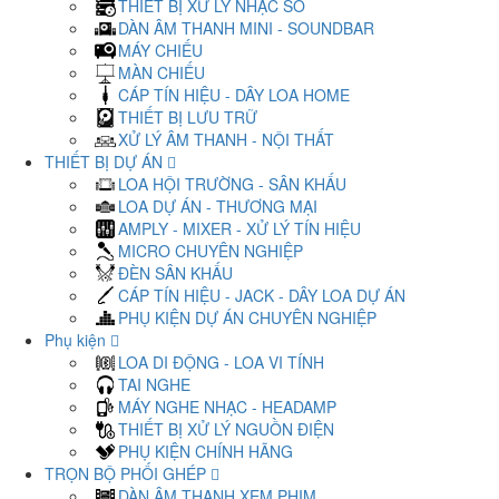
THIẾT BỊ XỬ LÝ NHẠC SỐ
DÀN ÂM THANH MINI - SOUNDBAR
MÁY CHIẾU
MÀN CHIẾU
CÁP TÍN HIỆU - DÂY LOA HOME
THIẾT BỊ LƯU TRỮ
XỬ LÝ ÂM THANH - NỘI THẤT
THIẾT BỊ DỰ ÁN
LOA HỘI TRƯỜNG - SÂN KHẤU
LOA DỰ ÁN - THƯƠNG MẠI
AMPLY - MIXER - XỬ LÝ TÍN HIỆU
MICRO CHUYÊN NGHIỆP
ĐÈN SÂN KHẤU
CÁP TÍN HIỆU - JACK - DÂY LOA DỰ ÁN
PHỤ KIỆN DỰ ÁN CHUYÊN NGHIỆP
Phụ kiện
LOA DI ĐỘNG - LOA VI TÍNH
TAI NGHE
MÁY NGHE NHẠC - HEADAMP
THIẾT BỊ XỬ LÝ NGUỒN ĐIỆN
PHỤ KIỆN CHÍNH HÃNG
TRỌN BỘ PHỐI GHÉP
DÀN ÂM THANH XEM PHIM