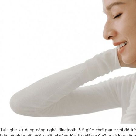
Tai nghe sử dụng công nghệ Bluetooth 5.2 giúp chơi game với độ trễ
thấp và ghép nối nhiều thiết bị cùng lúc. FreeBuds 6 cũng có khả năng