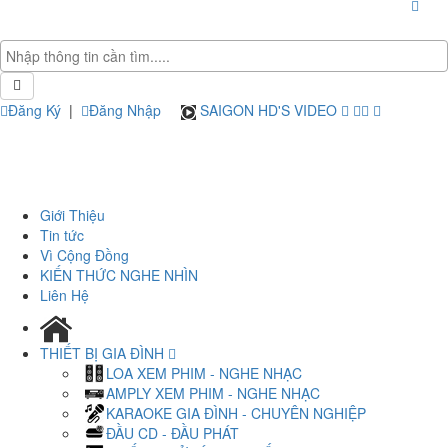
Đăng Ký
|
Đăng Nhập
SAIGON HD'S VIDEO
Giới Thiệu
Tin tức
Vì Cộng Đồng
KIẾN THỨC NGHE NHÌN
Liên Hệ
THIẾT BỊ GIA ĐÌNH
LOA XEM PHIM - NGHE NHẠC
AMPLY XEM PHIM - NGHE NHẠC
KARAOKE GIA ĐÌNH - CHUYÊN NGHIỆP
ĐẦU CD - ĐẦU PHÁT