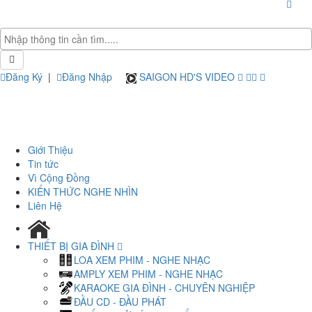
Đăng Ký
|
Đăng Nhập
SAIGON HD'S VIDEO
Giới Thiệu
Tin tức
Vì Cộng Đồng
KIẾN THỨC NGHE NHÌN
Liên Hệ
THIẾT BỊ GIA ĐÌNH
LOA XEM PHIM - NGHE NHẠC
AMPLY XEM PHIM - NGHE NHẠC
KARAOKE GIA ĐÌNH - CHUYÊN NGHIỆP
ĐẦU CD - ĐẦU PHÁT