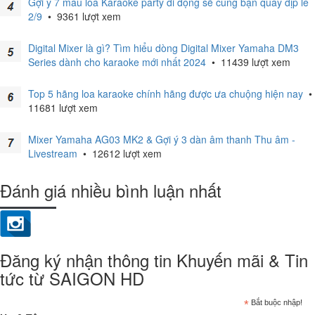
Gợi ý 7 mẫu loa Karaoke party di động sẽ cùng bạn quẩy dịp lễ
2/9
•
9361 lượt xem
Digital Mixer là gì? Tìm hiểu dòng Digital Mixer Yamaha DM3
Series dành cho karaoke mới nhất 2024
•
11439 lượt xem
Top 5 hãng loa karaoke chính hãng được ưa chuộng hiện nay
•
11681 lượt xem
Mixer Yamaha AG03 MK2 & Gợi ý 3 dàn âm thanh Thu âm -
Livestream
•
12612 lượt xem
Đánh giá nhiều bình luận nhất
Đăng ký nhận thông tin Khuyến mãi & Tin
tức từ SAIGON HD
*
Bắt buộc nhập!