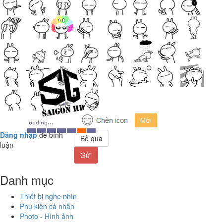
Đăng nhập
để bình
Bỏ qua
luận
Gửi
Danh mục
Thiết bị nghe nhìn
Phụ kiện cá nhân
Photo - Hình ảnh