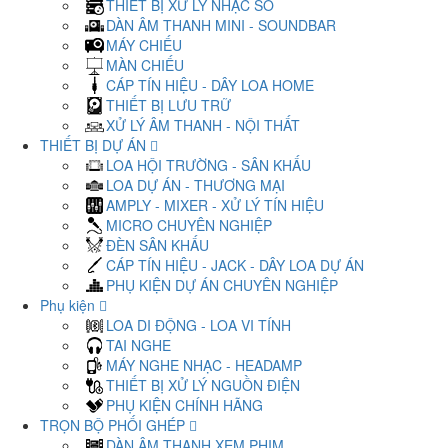
THIẾT BỊ XỬ LÝ NHẠC SỐ
DÀN ÂM THANH MINI - SOUNDBAR
MÁY CHIẾU
MÀN CHIẾU
CÁP TÍN HIỆU - DÂY LOA HOME
THIẾT BỊ LƯU TRỮ
XỬ LÝ ÂM THANH - NỘI THẤT
THIẾT BỊ DỰ ÁN
LOA HỘI TRƯỜNG - SÂN KHẤU
LOA DỰ ÁN - THƯƠNG MẠI
AMPLY - MIXER - XỬ LÝ TÍN HIỆU
MICRO CHUYÊN NGHIỆP
ĐÈN SÂN KHẤU
CÁP TÍN HIỆU - JACK - DÂY LOA DỰ ÁN
PHỤ KIỆN DỰ ÁN CHUYÊN NGHIỆP
Phụ kiện
LOA DI ĐỘNG - LOA VI TÍNH
TAI NGHE
MÁY NGHE NHẠC - HEADAMP
THIẾT BỊ XỬ LÝ NGUỒN ĐIỆN
PHỤ KIỆN CHÍNH HÃNG
TRỌN BỘ PHỐI GHÉP
DÀN ÂM THANH XEM PHIM