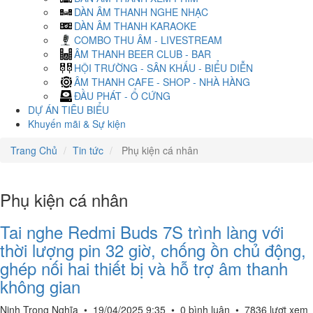
DÀN ÂM THANH NGHE NHẠC
DÀN ÂM THANH KARAOKE
COMBO THU ÂM - LIVESTREAM
ÂM THANH BEER CLUB - BAR
HỘI TRƯỜNG - SÂN KHẤU - BIỂU DIỄN
ÂM THANH CAFE - SHOP - NHÀ HÀNG
ĐẦU PHÁT - Ổ CỨNG
DỰ ÁN TIÊU BIỂU
Khuyến mãi & Sự kiện
Trang Chủ
Tin tức
Phụ kiện cá nhân
Phụ kiện cá nhân
Tai nghe Redmi Buds 7S trình làng với
thời lượng pin 32 giờ, chống ồn chủ động,
ghép nối hai thiết bị và hỗ trợ âm thanh
không gian
Ninh Trọng Nghĩa
•
19/04/2025 9:35
•
0 bình luận
•
7836 lượt xem