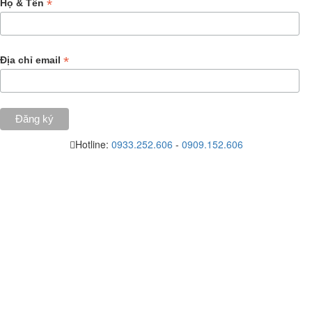
*
Họ & Tên
*
Địa chỉ email
Hotline:
0933.252.606
-
0909.152.606