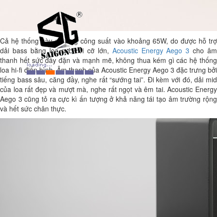
Cả hệ thống này có tổng công suất vào khoảng 65W, do được hỗ trợ
dải bass bằng loa sub rời cỡ lớn,
Acoustic Energy Aego 3
cho â
thanh hết sức đầy đặn và mạnh mẽ, không thua kém gì các hệ thống
loa hi-fi điển hình. Âm thanh của Acoustic Energy Aego 3 đặc trưng bởi
tiếng bass sâu, căng đầy, nghe rất “sướng tai”. Đi kèm với đó, dải mid
của loa rất đẹp và mượt mà, nghe rất ngọt và êm tai. Acoustic Energy
Aego 3 cũng tỏ ra cực kì ấn tượng ở khả năng tái tạo âm trường rộng
và hết sức chân thực.