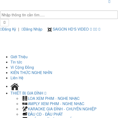
Đăng Ký
|
Đăng Nhập
SAIGON HD'S VIDEO
Giới Thiệu
Tin tức
Vì Cộng Đồng
KIẾN THỨC NGHE NHÌN
Liên Hệ
THIẾT BỊ GIA ĐÌNH
LOA XEM PHIM - NGHE NHẠC
AMPLY XEM PHIM - NGHE NHẠC
KARAOKE GIA ĐÌNH - CHUYÊN NGHIỆP
ĐẦU CD - ĐẦU PHÁT