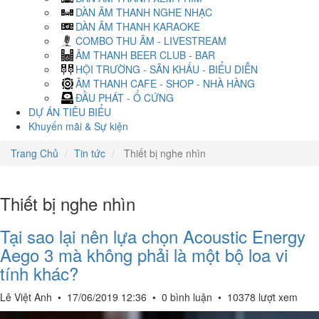
DÀN ÂM THANH NGHE NHẠC
DÀN ÂM THANH KARAOKE
COMBO THU ÂM - LIVESTREAM
ÂM THANH BEER CLUB - BAR
HỘI TRƯỜNG - SÂN KHẤU - BIỂU DIỄN
ÂM THANH CAFE - SHOP - NHÀ HÀNG
ĐẦU PHÁT - Ổ CỨNG
DỰ ÁN TIÊU BIỂU
Khuyến mãi & Sự kiện
Trang Chủ
Tin tức
Thiết bị nghe nhìn
Thiết bị nghe nhìn
Tại sao lại nên lựa chọn Acoustic Energy
Aego 3 mà không phải là một bộ loa vi
tính khác?
Lê Việt Anh
•
17/06/2019 12:36
•
0 bình luận
•
10378 lượt xem