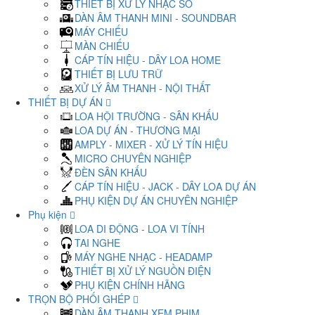
THIẾT BỊ XỬ LÝ NHẠC SỐ
DÀN ÂM THANH MINI - SOUNDBAR
MÁY CHIẾU
MÀN CHIẾU
CÁP TÍN HIỆU - DÂY LOA HOME
THIẾT BỊ LƯU TRỮ
XỬ LÝ ÂM THANH - NỘI THẤT
THIẾT BỊ DỰ ÁN
LOA HỘI TRƯỜNG - SÂN KHẤU
LOA DỰ ÁN - THƯƠNG MẠI
AMPLY - MIXER - XỬ LÝ TÍN HIỆU
MICRO CHUYÊN NGHIỆP
ĐÈN SÂN KHẤU
CÁP TÍN HIỆU - JACK - DÂY LOA DỰ ÁN
PHỤ KIỆN DỰ ÁN CHUYÊN NGHIỆP
Phụ kiện
LOA DI ĐỘNG - LOA VI TÍNH
TAI NGHE
MÁY NGHE NHẠC - HEADAMP
THIẾT BỊ XỬ LÝ NGUỒN ĐIỆN
PHỤ KIỆN CHÍNH HÃNG
TRỌN BỘ PHỐI GHÉP
DÀN ÂM THANH XEM PHIM