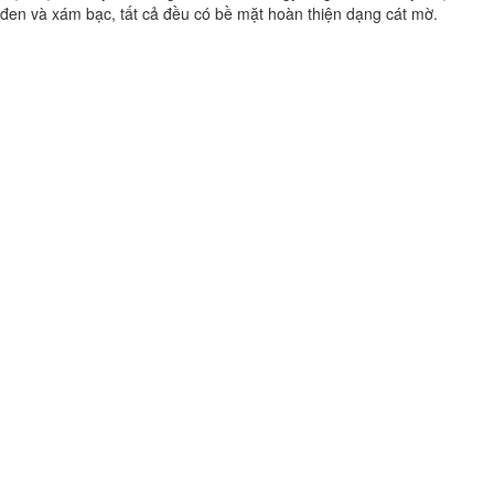
đen và xám bạc, tất cả đều có bề mặt hoàn thiện dạng cát mờ.