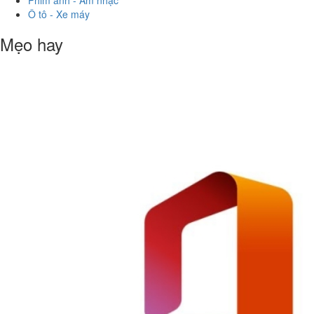
Phim ảnh - Âm nhạc
Ô tô - Xe máy
Mẹo hay