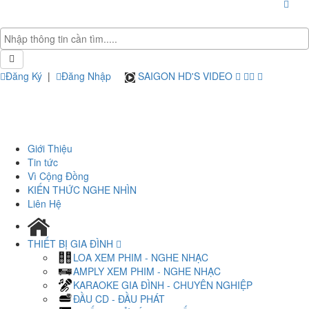
Đăng Ký
|
Đăng Nhập
SAIGON HD'S VIDEO
Giới Thiệu
Tin tức
Vì Cộng Đồng
KIẾN THỨC NGHE NHÌN
Liên Hệ
THIẾT BỊ GIA ĐÌNH
LOA XEM PHIM - NGHE NHẠC
AMPLY XEM PHIM - NGHE NHẠC
KARAOKE GIA ĐÌNH - CHUYÊN NGHIỆP
ĐẦU CD - ĐẦU PHÁT