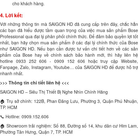
cho khách hàng.
4. Lời kết:
Với những thông tin mà SAIGON HD đã cung cấp trên đây, chắc hẳn
các bạn đã hiểu được tầm quan trọng của việc mua sản phẩm Bose
Professional qua đại lý phân phối chính thức. Để đảm bảo quyền lợi tốt
nhất, bạn hãy chọn mua sản phẩm ở các đại lý chính thức của Bose
như SAIGON HD. Nếu bạn cần được tư vấn chi tiết hơn về các sản
phẩm của Bose hay về chính sách bảo hành mới, thì hãy liên hệ
hotline 0933 252 606 - 0909 152 606 hoặc truy cập Website,
Fanpage, Zalo, Instagram, Youtube… của SAIGON HD để được hỗ trợ
nhanh nhất.
>>> Thông tin chi tiết liên hệ <<<
SAIGON HD – Siêu Thị Thiết Bị Nghe Nhìn Chính Hãng
🏠 Trụ sở chính: 122B, Phan Đăng Lưu, Phường 3, Quận Phú Nhuận,
TP. HCM
📞 Hotline: 0909.152.606
🏠 Showroom trải nghiệm: Số 88, Đường số 14, khu dân cư Him Lam,
Phường Tân Hưng, Quận 7, TP. HCM