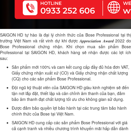
SAIGON HD tự hào là đại lý chính thức của Bose Professional tại thị
trường Việt Nam và rất vinh dự khi được 𝑨𝒑𝒑𝒓𝒆𝒄𝒊𝒂𝒕𝒊𝒐𝒏 𝑨𝒘𝒂𝒓𝒅 2022 do
Bose Professional chứng nhận. Khi chọn mua sản phẩm Bose
Professional tại SAIGON HD, khách hàng sẽ nhận được các lợi ích
sau:
Sản phẩm mới 100% và cam kết cung cấp đầy đủ hóa đơn VAT,
Giấy chứng nhận xuất xứ (CO) và Giấy chứng nhận chất lượng
(CQ) cho các sản phẩm Bose Professional.
Đội ngũ kỹ thuật viên của SAIGON HD giàu kinh nghiệm sẽ đến
tận nơi lắp đặt, thiết lập và cân chỉnh âm thanh của bạn, đảm
bảo âm thanh đạt chất lượng tối ưu cho không gian sử dụng.
Được đảm bảo quyền lợi bảo hành tại các trung tâm bảo hành
chính thức của Bose tại Việt Nam.
SAIGON HD cung cấp các sản phẩm Bose Professional với giá
cả cạnh tranh và nhiều chương trình khuyến mãi hấp dẫn dành