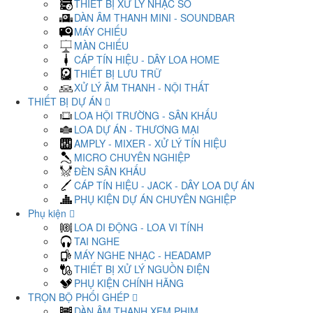
THIẾT BỊ XỬ LÝ NHẠC SỐ
DÀN ÂM THANH MINI - SOUNDBAR
MÁY CHIẾU
MÀN CHIẾU
CÁP TÍN HIỆU - DÂY LOA HOME
THIẾT BỊ LƯU TRỮ
XỬ LÝ ÂM THANH - NỘI THẤT
THIẾT BỊ DỰ ÁN
LOA HỘI TRƯỜNG - SÂN KHẤU
LOA DỰ ÁN - THƯƠNG MẠI
AMPLY - MIXER - XỬ LÝ TÍN HIỆU
MICRO CHUYÊN NGHIỆP
ĐÈN SÂN KHẤU
CÁP TÍN HIỆU - JACK - DÂY LOA DỰ ÁN
PHỤ KIỆN DỰ ÁN CHUYÊN NGHIỆP
Phụ kiện
LOA DI ĐỘNG - LOA VI TÍNH
TAI NGHE
MÁY NGHE NHẠC - HEADAMP
THIẾT BỊ XỬ LÝ NGUỒN ĐIỆN
PHỤ KIỆN CHÍNH HÃNG
TRỌN BỘ PHỐI GHÉP
DÀN ÂM THANH XEM PHIM