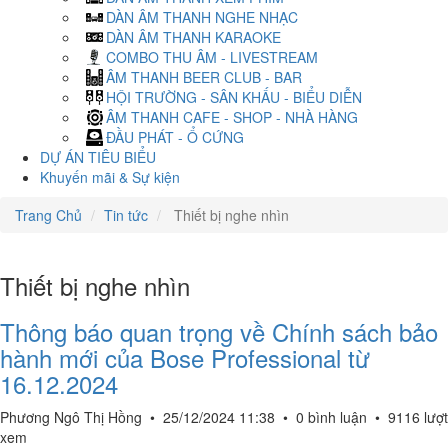
DÀN ÂM THANH NGHE NHẠC
DÀN ÂM THANH KARAOKE
COMBO THU ÂM - LIVESTREAM
ÂM THANH BEER CLUB - BAR
HỘI TRƯỜNG - SÂN KHẤU - BIỂU DIỄN
ÂM THANH CAFE - SHOP - NHÀ HÀNG
ĐẦU PHÁT - Ổ CỨNG
DỰ ÁN TIÊU BIỂU
Khuyến mãi & Sự kiện
Trang Chủ
Tin tức
Thiết bị nghe nhìn
Thiết bị nghe nhìn
Thông báo quan trọng về Chính sách bảo
hành mới của Bose Professional từ
16.12.2024
Phương Ngô Thị Hồng
•
25/12/2024 11:38
•
0 bình luận
•
9116 lượt
xem