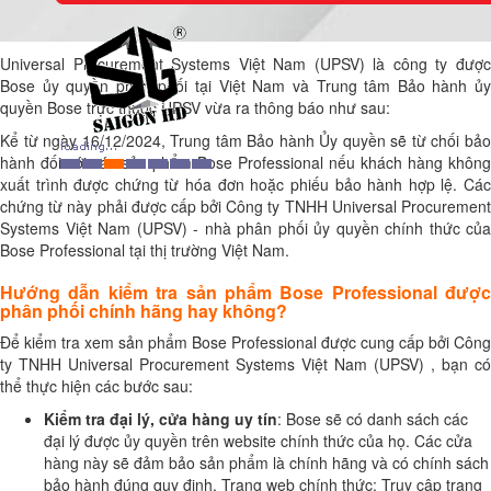
Universal Procurement Systems Việt Nam (UPSV) là công ty được
Bose ủy quyền phân phối tại Việt Nam và Trung tâm Bảo hành ủy
quyền Bose trực thuộc UPSV vừa ra thông báo như sau:
Kể từ ngày 16/12/2024, Trung tâm Bảo hành Ủy quyền sẽ từ chối bảo
hành đối với các sản phẩm Bose Professional nếu khách hàng không
xuất trình được chứng từ hóa đơn hoặc phiếu bảo hành hợp lệ. Các
chứng từ này phải được cấp bởi Công ty TNHH Universal Procurement
Systems Việt Nam (UPSV) - nhà phân phối ủy quyền chính thức của
Bose Professional tại thị trường Việt Nam.
Hướng dẫn kiểm tra sản phẩm Bose Professional được
phân phối chính hãng hay không?
Để kiểm tra xem sản phẩm Bose Professional được cung cấp bởi Công
ty TNHH Universal Procurement Systems Việt Nam (UPSV) , bạn có
thể thực hiện các bước sau:
Kiểm tra đại lý, cửa hàng uy tín
: Bose sẽ có danh sách các
đại lý được ủy quyền trên website chính thức của họ. Các cửa
hàng này sẽ đảm bảo sản phẩm là chính hãng và có chính sách
bảo hành đúng quy định. Trang web chính thức: Truy cập trang