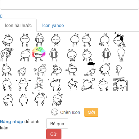
Icon hài hước
Icon yahoo
Đăng nhập
để bình
Bỏ qua
luận
Gửi