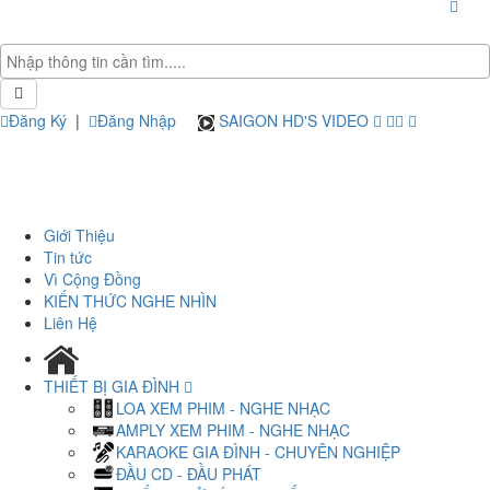
Đăng Ký
|
Đăng Nhập
SAIGON HD'S VIDEO
Giới Thiệu
Tin tức
Vì Cộng Đồng
KIẾN THỨC NGHE NHÌN
Liên Hệ
THIẾT BỊ GIA ĐÌNH
LOA XEM PHIM - NGHE NHẠC
AMPLY XEM PHIM - NGHE NHẠC
KARAOKE GIA ĐÌNH - CHUYÊN NGHIỆP
ĐẦU CD - ĐẦU PHÁT