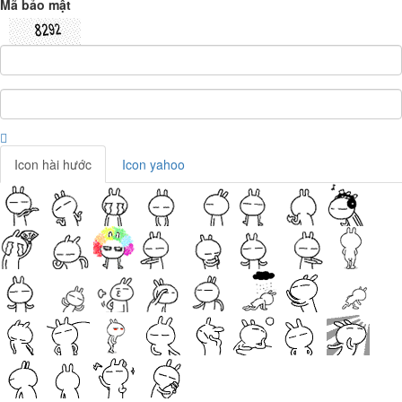
Mã bảo mật
Icon hài hước
Icon yahoo