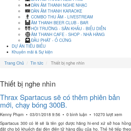
DÀN ÂM THANH NGHE NHẠC
DÀN ÂM THANH KARAOKE
COMBO THU ÂM - LIVESTREAM
ÂM THANH BEER CLUB - BAR
HỘI TRƯỜNG - SÂN KHẤU - BIỂU DIỄN
ÂM THANH CAFE - SHOP - NHÀ HÀNG
ĐẦU PHÁT - Ổ CỨNG
DỰ ÁN TIÊU BIỂU
Khuyến mãi & Sự kiện
Trang Chủ
Tin tức
Thiết bị nghe nhìn
Thiết bị nghe nhìn
Thrax Spartacus sẽ có thêm phiên bản
mới, chạy bóng 300B.
Kenny Phạm
•
03/01/2018 9:56
•
0 bình luận
•
10270 lượt xem
Spartacus 300 có lẽ sẽ là tên gọi được hãng hi-end xứ sở hoa hồng
đặt cho bộ khuếch đại đèn điện tử hàng đầu của họ. Thế hệ tiếp theo