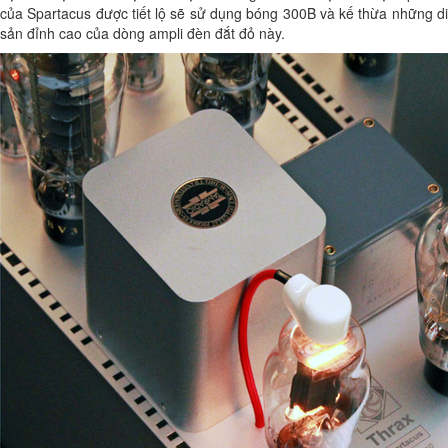
của Spartacus được tiết lộ sẽ sử dụng bóng 300B và kế thừa những di
sản đỉnh cao của dòng ampli đèn đắt đỏ này.