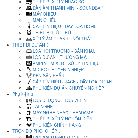
THIẾT BỊ XỬ LÝ NHẠC SỐ
DÀN ÂM THANH MINI - SOUNDBAR
MÁY CHIẾU
MÀN CHIẾU
CÁP TÍN HIỆU - DÂY LOA HOME
THIẾT BỊ LƯU TRỮ
XỬ LÝ ÂM THANH - NỘI THẤT
THIẾT BỊ DỰ ÁN
LOA HỘI TRƯỜNG - SÂN KHẤU
LOA DỰ ÁN - THƯƠNG MẠI
AMPLY - MIXER - XỬ LÝ TÍN HIỆU
MICRO CHUYÊN NGHIỆP
ĐÈN SÂN KHẤU
CÁP TÍN HIỆU - JACK - DÂY LOA DỰ ÁN
PHỤ KIỆN DỰ ÁN CHUYÊN NGHIỆP
Phụ kiện
LOA DI ĐỘNG - LOA VI TÍNH
TAI NGHE
MÁY NGHE NHẠC - HEADAMP
THIẾT BỊ XỬ LÝ NGUỒN ĐIỆN
PHỤ KIỆN CHÍNH HÃNG
TRỌN BỘ PHỐI GHÉP
DÀN ÂM THANH XEM PHIM