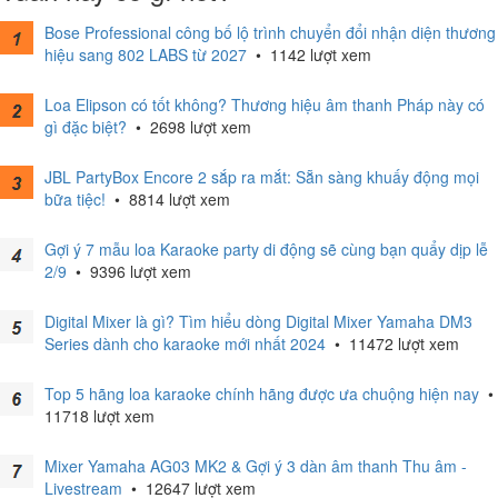
Bose Professional công bố lộ trình chuyển đổi nhận diện thương
hiệu sang 802 LABS từ 2027
•
1142 lượt xem
Loa Elipson có tốt không? Thương hiệu âm thanh Pháp này có
gì đặc biệt?
•
2698 lượt xem
JBL PartyBox Encore 2 sắp ra mắt: Sẵn sàng khuấy động mọi
bữa tiệc!
•
8814 lượt xem
Gợi ý 7 mẫu loa Karaoke party di động sẽ cùng bạn quẩy dịp lễ
2/9
•
9396 lượt xem
Digital Mixer là gì? Tìm hiểu dòng Digital Mixer Yamaha DM3
Series dành cho karaoke mới nhất 2024
•
11472 lượt xem
Top 5 hãng loa karaoke chính hãng được ưa chuộng hiện nay
•
11718 lượt xem
Mixer Yamaha AG03 MK2 & Gợi ý 3 dàn âm thanh Thu âm -
Livestream
•
12647 lượt xem