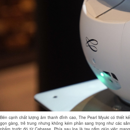
Bên cạnh chất lượng âm thanh đỉnh cao, The Pearl Myuki có thiết kế
gọn gàng, trẻ trung nhưng không kém phần sang trọng như các sản
phẩm trước đó từ Cabasse. Phía sau loa là tay nắm giúp việc mang