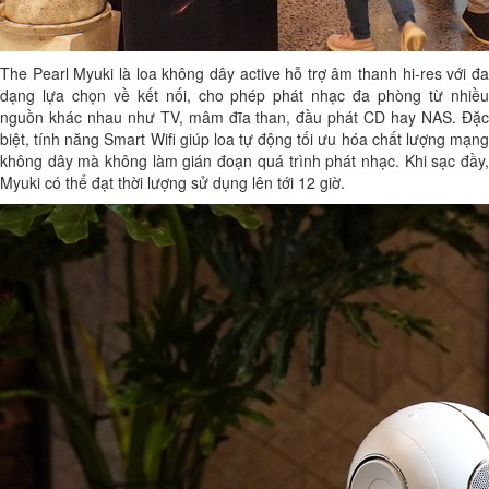
The Pearl Myuki là loa không dây active hỗ trợ âm thanh hi-res với đa
dạng lựa chọn về kết nối, cho phép phát nhạc đa phòng từ nhiều
nguồn khác nhau như TV, mâm đĩa than, đầu phát CD hay NAS. Đặc
biệt, tính năng Smart Wifi giúp loa tự động tối ưu hóa chất lượng mạng
không dây mà không làm gián đoạn quá trình phát nhạc. Khi sạc đầy,
Myuki có thể đạt thời lượng sử dụng lên tới 12 giờ.