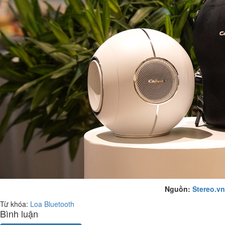
Nguồn:
Stereo.vn
Từ khóa:
Loa Bluetooth
Bình luận