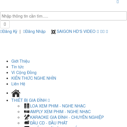
Đăng Ký
|
Đăng Nhập
SAIGON HD'S VIDEO
Giới Thiệu
Tin tức
Vì Cộng Đồng
KIẾN THỨC NGHE NHÌN
Liên Hệ
THIẾT BỊ GIA ĐÌNH
LOA XEM PHIM - NGHE NHẠC
AMPLY XEM PHIM - NGHE NHẠC
KARAOKE GIA ĐÌNH - CHUYÊN NGHIỆP
ĐẦU CD - ĐẦU PHÁT