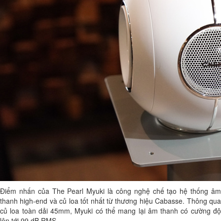
Điểm nhấn của The Pearl Myuki là công nghệ chế tạo hệ thống âm
thanh high-end và củ loa tốt nhất từ thương hiệu Cabasse. Thông qua
củ loa toàn dải 45mm, Myuki có thể mang lại âm thanh có cường độ
lên tới 99 dB RMS.