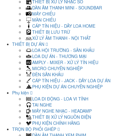
THIẾT BỊ XỬ LÝ NHẠC SỐ
DÀN ÂM THANH MINI - SOUNDBAR
MÁY CHIẾU
MÀN CHIẾU
CÁP TÍN HIỆU - DÂY LOA HOME
THIẾT BỊ LƯU TRỮ
XỬ LÝ ÂM THANH - NỘI THẤT
THIẾT BỊ DỰ ÁN
LOA HỘI TRƯỜNG - SÂN KHẤU
LOA DỰ ÁN - THƯƠNG MẠI
AMPLY - MIXER - XỬ LÝ TÍN HIỆU
MICRO CHUYÊN NGHIỆP
ĐÈN SÂN KHẤU
CÁP TÍN HIỆU - JACK - DÂY LOA DỰ ÁN
PHỤ KIỆN DỰ ÁN CHUYÊN NGHIỆP
Phụ kiện
LOA DI ĐỘNG - LOA VI TÍNH
TAI NGHE
MÁY NGHE NHẠC - HEADAMP
THIẾT BỊ XỬ LÝ NGUỒN ĐIỆN
PHỤ KIỆN CHÍNH HÃNG
TRỌN BỘ PHỐI GHÉP
DÀN ÂM THANH XEM PHIM