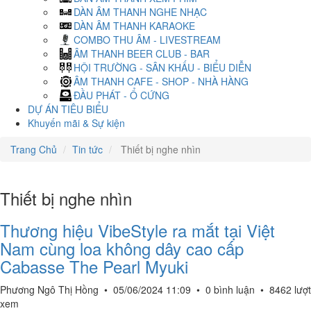
DÀN ÂM THANH NGHE NHẠC
DÀN ÂM THANH KARAOKE
COMBO THU ÂM - LIVESTREAM
ÂM THANH BEER CLUB - BAR
HỘI TRƯỜNG - SÂN KHẤU - BIỂU DIỄN
ÂM THANH CAFE - SHOP - NHÀ HÀNG
ĐẦU PHÁT - Ổ CỨNG
DỰ ÁN TIÊU BIỂU
Khuyến mãi & Sự kiện
Trang Chủ
Tin tức
Thiết bị nghe nhìn
Thiết bị nghe nhìn
Thương hiệu VibeStyle ra mắt tại Việt
Nam cùng loa không dây cao cấp
Cabasse The Pearl Myuki
Phương Ngô Thị Hồng
•
05/06/2024 11:09
•
0 bình luận
•
8462 lượt
xem