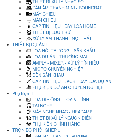
THIẾT BỊ XỬ LÝ NHẠC SỐ
DÀN ÂM THANH MINI - SOUNDBAR
MÁY CHIẾU
MÀN CHIẾU
CÁP TÍN HIỆU - DÂY LOA HOME
THIẾT BỊ LƯU TRỮ
XỬ LÝ ÂM THANH - NỘI THẤT
THIẾT BỊ DỰ ÁN
LOA HỘI TRƯỜNG - SÂN KHẤU
LOA DỰ ÁN - THƯƠNG MẠI
AMPLY - MIXER - XỬ LÝ TÍN HIỆU
MICRO CHUYÊN NGHIỆP
ĐÈN SÂN KHẤU
CÁP TÍN HIỆU - JACK - DÂY LOA DỰ ÁN
PHỤ KIỆN DỰ ÁN CHUYÊN NGHIỆP
Phụ kiện
LOA DI ĐỘNG - LOA VI TÍNH
TAI NGHE
MÁY NGHE NHẠC - HEADAMP
THIẾT BỊ XỬ LÝ NGUỒN ĐIỆN
PHỤ KIỆN CHÍNH HÃNG
TRỌN BỘ PHỐI GHÉP
DÀN ÂM THANH XEM PHIM