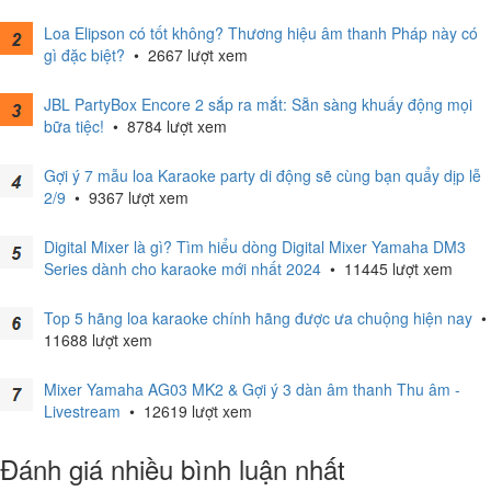
Loa Elipson có tốt không? Thương hiệu âm thanh Pháp này có
gì đặc biệt?
•
2667 lượt xem
JBL PartyBox Encore 2 sắp ra mắt: Sẵn sàng khuấy động mọi
bữa tiệc!
•
8784 lượt xem
Gợi ý 7 mẫu loa Karaoke party di động sẽ cùng bạn quẩy dịp lễ
2/9
•
9367 lượt xem
Digital Mixer là gì? Tìm hiểu dòng Digital Mixer Yamaha DM3
Series dành cho karaoke mới nhất 2024
•
11445 lượt xem
Top 5 hãng loa karaoke chính hãng được ưa chuộng hiện nay
•
11688 lượt xem
Mixer Yamaha AG03 MK2 & Gợi ý 3 dàn âm thanh Thu âm -
Livestream
•
12619 lượt xem
Đánh giá nhiều bình luận nhất