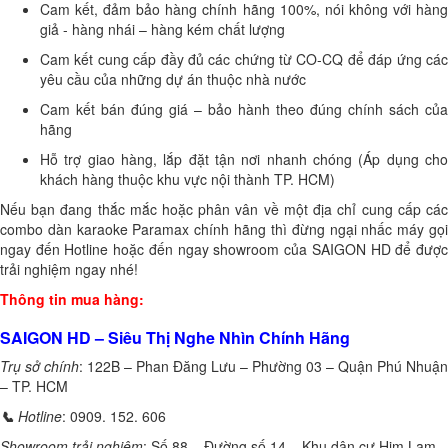
Cam kết, đảm bảo hàng chính hãng 100%, nói không với hàng
giả - hàng nhái – hàng kém chất lượng
Cam kết cung cấp đầy đủ các chứng từ CO-CQ để đáp ứng các
yêu cầu của những dự án thuộc nhà nước
Cam kết bán đúng giá – bảo hành theo đúng chính sách của
hãng
Hỗ trợ giao hàng, lắp đặt tận nơi nhanh chóng (Áp dụng cho
khách hàng thuộc khu vực nội thành TP. HCM)
Nếu bạn đang thắc mắc hoặc phân vân về một địa chỉ cung cấp các
combo dàn karaoke Paramax chính hãng thì đừng ngại nhấc máy gọi
ngay đến Hotline hoặc đến ngay showroom của SAIGON HD để được
trải nghiệm ngay nhé!
Thông tin mua hàng:
SAIGON HD – Siêu Thị Nghe Nhìn Chính Hãng
Trụ sở chính
: 122B – Phan Đăng Lưu – Phường 03 – Quận Phú Nhuận
– TP. HCM
📞
Hotline
: 0909. 152. 606
Showroom trải nghiệm
: Số 88 – Đường số 14 – Khu dân cư Him Lam –