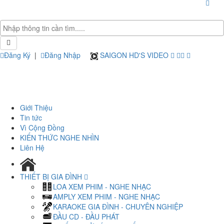
Đăng Ký
|
Đăng Nhập
SAIGON HD'S VIDEO
Giới Thiệu
Tin tức
Vì Cộng Đồng
KIẾN THỨC NGHE NHÌN
Liên Hệ
THIẾT BỊ GIA ĐÌNH
LOA XEM PHIM - NGHE NHẠC
AMPLY XEM PHIM - NGHE NHẠC
KARAOKE GIA ĐÌNH - CHUYÊN NGHIỆP
ĐẦU CD - ĐẦU PHÁT