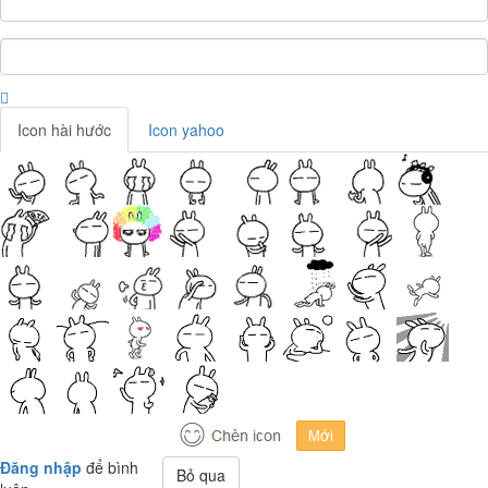
Icon hài hước
Icon yahoo
Đăng nhập
để bình
Bỏ qua