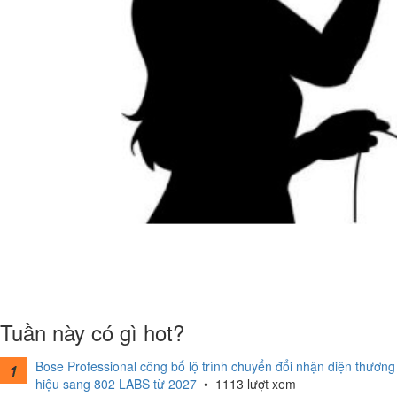
Tuần này có gì hot?
Bose Professional công bố lộ trình chuyển đổi nhận diện thương
hiệu sang 802 LABS từ 2027
•
1113 lượt xem