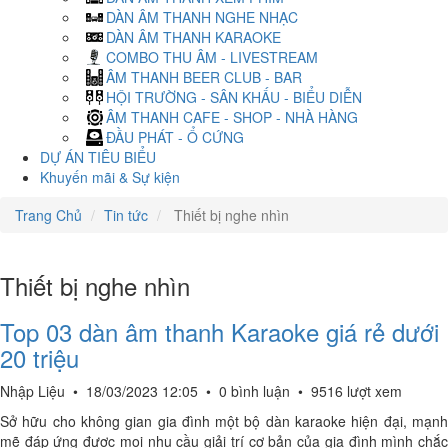
DÀN ÂM THANH NGHE NHẠC
DÀN ÂM THANH KARAOKE
COMBO THU ÂM - LIVESTREAM
ÂM THANH BEER CLUB - BAR
HỘI TRƯỜNG - SÂN KHẤU - BIỂU DIỄN
ÂM THANH CAFE - SHOP - NHÀ HÀNG
ĐẦU PHÁT - Ổ CỨNG
DỰ ÁN TIÊU BIỂU
Khuyến mãi & Sự kiện
Trang Chủ
Tin tức
Thiết bị nghe nhìn
Thiết bị nghe nhìn
Top 03 dàn âm thanh Karaoke giá rẻ dưới
20 triệu
Nhập Liệu
•
18/03/2023 12:05
•
0 bình luận
•
9516 lượt xem
Sở hữu cho không gian gia đình một bộ dàn karaoke hiện đại, mạnh
mẽ đáp ứng được mọi nhu cầu giải trí cơ bản của gia đình mình chắc