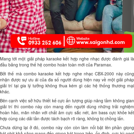
Mang tới một giải pháp karaoke kết hợp nghe nhạc được đánh giá là
đầu bảng trong thế hệ combo hoàn toàn mới của Paramax.
Bởi thế mà combo karaoke kết hợp nghe nhạc CBX-2000 này cũng
nhận được sự ưu ái của đa số người dùng hiện nay về một giải pháp
giải trí tại gia lý tưởng không thua kém gì các hệ thống thương mại
khác.
Bên cạnh việc sở hữu thiết kế cực ấn tượng giúp nâng tầm không gian
giải trí thì combo này còn mang đến người dùng những trải nghiệm
hoàn hảo, mãn nhãn với chất âm cực sắc nét, âm bass cực khỏe kết
hợp cùng các dải tần được tách bạch rõ ràng, không bị chồng lấn.
Chưa dừng lại ở đó, combo này còn còn làm nổi bật lên phần giọng
hát nhờ khả năng mang đến giọng hát trong trẻo, ổn định, cực kỳ ngọt