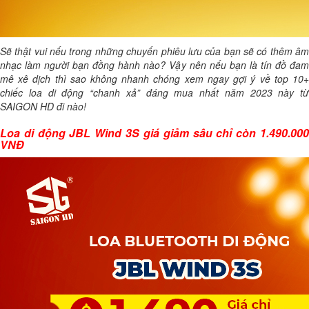
Sẽ thật vui nếu trong những chuyến phiêu lưu của bạn sẽ có thêm âm
nhạc làm người bạn đồng hành nào? Vậy nên nếu bạn là tín đồ đam
mê xê dịch thì sao không nhanh chóng xem ngay gợi ý về top 10+
chiếc loa di động “chanh xả” đáng mua nhất năm 2023 này từ
SAIGON HD đi nào!
Loa di động JBL Wind 3S giá giảm sâu chỉ còn 1.490.000
VNĐ