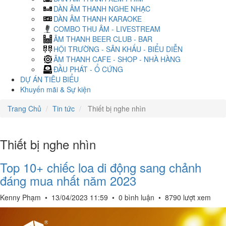
DÀN ÂM THANH NGHE NHẠC
DÀN ÂM THANH KARAOKE
COMBO THU ÂM - LIVESTREAM
ÂM THANH BEER CLUB - BAR
HỘI TRƯỜNG - SÂN KHẤU - BIỂU DIỄN
ÂM THANH CAFE - SHOP - NHÀ HÀNG
ĐẦU PHÁT - Ổ CỨNG
DỰ ÁN TIÊU BIỂU
Khuyến mãi & Sự kiện
Trang Chủ
Tin tức
Thiết bị nghe nhìn
Thiết bị nghe nhìn
Top 10+ chiếc loa di động sang chảnh
đáng mua nhất năm 2023
Kenny Phạm
•
13/04/2023 11:59
•
0 bình luận
•
8790 lượt xem