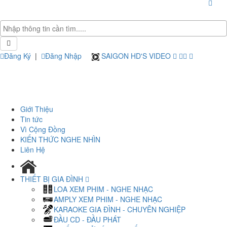
Đăng Ký
|
Đăng Nhập
SAIGON HD'S VIDEO
Giới Thiệu
Tin tức
Vì Cộng Đồng
KIẾN THỨC NGHE NHÌN
Liên Hệ
THIẾT BỊ GIA ĐÌNH
LOA XEM PHIM - NGHE NHẠC
AMPLY XEM PHIM - NGHE NHẠC
KARAOKE GIA ĐÌNH - CHUYÊN NGHIỆP
ĐẦU CD - ĐẦU PHÁT