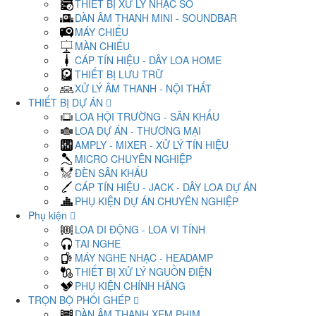
THIẾT BỊ XỬ LÝ NHẠC SỐ
DÀN ÂM THANH MINI - SOUNDBAR
MÁY CHIẾU
MÀN CHIẾU
CÁP TÍN HIỆU - DÂY LOA HOME
THIẾT BỊ LƯU TRỮ
XỬ LÝ ÂM THANH - NỘI THẤT
THIẾT BỊ DỰ ÁN
LOA HỘI TRƯỜNG - SÂN KHẤU
LOA DỰ ÁN - THƯƠNG MẠI
AMPLY - MIXER - XỬ LÝ TÍN HIỆU
MICRO CHUYÊN NGHIỆP
ĐÈN SÂN KHẤU
CÁP TÍN HIỆU - JACK - DÂY LOA DỰ ÁN
PHỤ KIỆN DỰ ÁN CHUYÊN NGHIỆP
Phụ kiện
LOA DI ĐỘNG - LOA VI TÍNH
TAI NGHE
MÁY NGHE NHẠC - HEADAMP
THIẾT BỊ XỬ LÝ NGUỒN ĐIỆN
PHỤ KIỆN CHÍNH HÃNG
TRỌN BỘ PHỐI GHÉP
DÀN ÂM THANH XEM PHIM