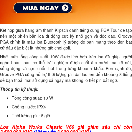
Kết hợp giữa hãng âm thanh Klipsch danh tiếng cùng PGA Tour để tạo
nên một phiên bản loa di động cực kỳ nhỏ gọn và độc đáo. Groove
PGA chính là mẫu loa Bluetooth lý tưởng để bạn mang theo đến bất
cứ đâu đặc biệt là những giờ chơi golf.
Nhờ mức tổng công suất 10W được tích hợp trên loa đã giúp người
nghe hoàn toàn có thể trải nghiệm được chất âm mượt mà, rõ nét,
sống động và cực cuốn hút trong từng khoảnh khắc. Bên cạnh đó,
Groove PGA cũng hỗ trợ thời lượng pin dài lâu lên đến khoảng 8 tiếng
để bạn thoải mái sử dụng cả ngày mà không lo hết pin bất ngờ.
Thông tin kỹ thuật:
Tổng công suất: 10 W
Chống nước: IPX4
Thời lượng pin: 8 giờ
Loa Alpha Works Classic V60 giá giảm sâu chỉ còn
3.500.000 VNĐ
(Niêm yết:
3.990.000 VNĐ
)