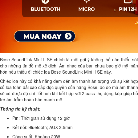
Bose SoundLink Mini II SE chính là một gợi ý không thể nào thiếu sót
cho những tín đồ mê xê dịch. Âm nhạc của bạn chưa bao giờ mỹ mãn
hơn nếu thiếu đi chiếc loa Bose SoundLink Mini II SE này.
Chiếc loa này có khả năng đem đến âm thanh ấn tượng với sự kết hợp
củ loa toàn dải cao cấp độc quyền của hãng Bose, do đó mà âm thanh
sẽ có được độ chi tiết hơn khi kết hợp với 2 bass thụ động kép giúp hỗ
trợ âm trầm hoàn hảo mạnh mẽ.
Thông tin kỹ thuật:
Pin: Thời gian sử dụng 12 giờ
Kết nối: Bluetooth; AUX 3.5mm
Công suất: Khoảng 20W