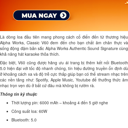
Là dòng loa đầu tiên mang phong cách cổ điển đến từ thương hiệu
Alpha Works, Classic V60 đem đến cho bạn chất âm chân thực và
sống động đậm bản sắc Alpha Works Authentic Sound Signature cùng
khả năng hát karaoke thỏa thích.
Đặc biệt, V60 cũng được hãng ưu ái trang bị thêm kết nối Bluetooth
5.0 hiện đại với tốc độ nhanh chóng, tín hiệu đường truyền ổn định dù
ở khoảng cách xa và độ trễ cực thấp giúp bạn có thể stream nhạc trên
các nền tảng như: Spotify, Apple Music, Youtube để thưởng thức âm
nhạc trọn vẹn dù ở bất cứ đâu mà không bị rườm rà.
Thông tin kỹ thuật:
Thời lượng pin: 6000 mAh – khoảng 4 đến 5 giờ nghe
Công suất loa: 60W
Bluetooth: 5.0