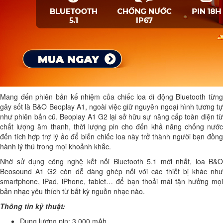
Mang đến phiên bản kế nhiệm của chiếc loa di động Bluetooth từng
gây sốt là B&O Beoplay A1, ngoài việc giữ nguyên ngoại hình tương tự
như phiên bản cũ. Beoplay A1 G2 lại sở hữu sự nâng cấp toàn diện từ
chất lượng âm thanh, thời lượng pin cho đến khả năng chống nước
đến tích hợp trợ lý ảo để biến chiếc loa này trở thành người bạn đồng
hành lý thú trong mọi khoảnh khắc.
Nhờ sử dụng công nghệ kết nối Bluetooth 5.1 mới nhất, loa B&O
Beosound A1 G2 còn dễ dàng ghép nối với các thiết bị khác như
smartphone, iPad, iPhone, tablet… để bạn thoải mái tận hưởng mọi
bản nhạc yêu thích từ bất kỳ nguồn nhạc nào.
Thông tin kỹ thuật:
Dung lương pin: 3.000 mAh