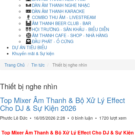
DÀN ÂM THANH NGHE NHẠC
DÀN ÂM THANH KARAOKE
COMBO THU ÂM - LIVESTREAM
ÂM THANH BEER CLUB - BAR
HỘI TRƯỜNG - SÂN KHẤU - BIỂU DIỄN
ÂM THANH CAFE - SHOP - NHÀ HÀNG
ĐẦU PHÁT - Ổ CỨNG
DỰ ÁN TIÊU BIỂU
Khuyến mãi & Sự kiện
Trang Chủ
Tin tức
Thiết bị nghe nhìn
Thiết bị nghe nhìn
Top Mixer Âm Thanh & Bộ Xử Lý Effect
Cho DJ & Sự Kiện 2026
Phước Lê Đức
•
16/05/2026 2:28
•
0 bình luận
•
1720 lượt xem
Top Mixer Âm Thanh & Bộ Xử Lý Effect Cho DJ & Sự Kiện