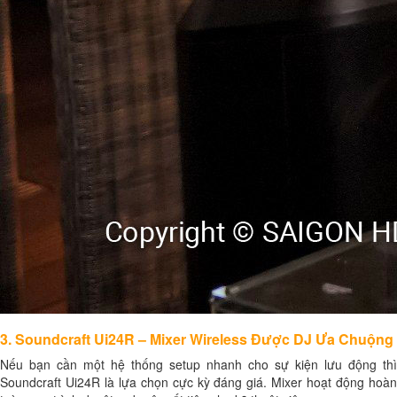
3. Soundcraft Ui24R – Mixer Wireless Được DJ Ưa Chuộng
Nếu bạn cần một hệ thống setup nhanh cho sự kiện lưu động thì
Soundcraft Ui24R là lựa chọn cực kỳ đáng giá. Mixer hoạt động hoàn