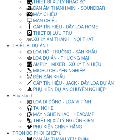
THIẾT BỊ XỬ LÝ NHẠC SỐ
DÀN ÂM THANH MINI - SOUNDBAR
MÁY CHIẾU
MÀN CHIẾU
CÁP TÍN HIỆU - DÂY LOA HOME
THIẾT BỊ LƯU TRỮ
XỬ LÝ ÂM THANH - NỘI THẤT
THIẾT BỊ DỰ ÁN
LOA HỘI TRƯỜNG - SÂN KHẤU
LOA DỰ ÁN - THƯƠNG MẠI
AMPLY - MIXER - XỬ LÝ TÍN HIỆU
MICRO CHUYÊN NGHIỆP
ĐÈN SÂN KHẤU
CÁP TÍN HIỆU - JACK - DÂY LOA DỰ ÁN
PHỤ KIỆN DỰ ÁN CHUYÊN NGHIỆP
Phụ kiện
LOA DI ĐỘNG - LOA VI TÍNH
TAI NGHE
MÁY NGHE NHẠC - HEADAMP
THIẾT BỊ XỬ LÝ NGUỒN ĐIỆN
PHỤ KIỆN CHÍNH HÃNG
TRỌN BỘ PHỐI GHÉP
DÀN ÂM THANH XEM PHIM