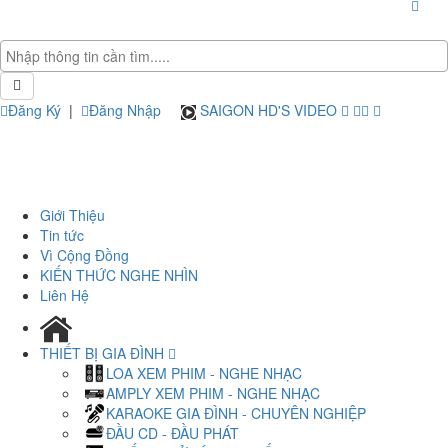
Đăng Ký
|
Đăng Nhập
SAIGON HD'S VIDEO
Giới Thiệu
Tin tức
Vì Cộng Đồng
KIẾN THỨC NGHE NHÌN
Liên Hệ
THIẾT BỊ GIA ĐÌNH
LOA XEM PHIM - NGHE NHẠC
AMPLY XEM PHIM - NGHE NHẠC
KARAOKE GIA ĐÌNH - CHUYÊN NGHIỆP
ĐẦU CD - ĐẦU PHÁT