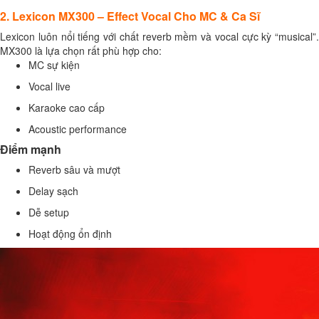
2. Lexicon MX300 – Effect Vocal Cho MC & Ca Sĩ
Lexicon luôn nổi tiếng với chất reverb mềm và vocal cực kỳ “musical”.
MX300 là lựa chọn rất phù hợp cho:
MC sự kiện
Vocal live
Karaoke cao cấp
Acoustic performance
Điểm mạnh
Reverb sâu và mượt
Delay sạch
Dễ setup
Hoạt động ổn định