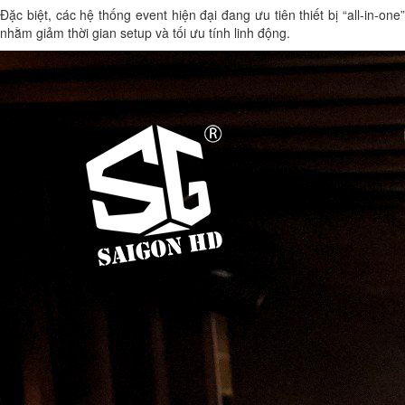
Đặc biệt, các hệ thống event hiện đại đang ưu tiên thiết bị “all-in-one”
nhằm giảm thời gian setup và tối ưu tính linh động.